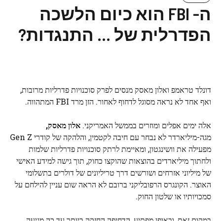
ה- FBI הוא כיום הלשכה
הפדרלית של … התנגדות?
דונלד טראמפ ואלון מאסק מנסים לפרק סוכנויות פדרליות מרובות,
ואף אחד לא נראה מסוגל לדחוף לאחור. הזן מרד FBI המתהווה.
אלה ימים אפלים ומוזרים בממשל האמריקני.
אלון מאסק,
מגה-מיליארדר לא נבחר עם חיבה לקטמין, והלהקה של קודרי Gen Z
מפעילה את וושינגטון, ומאיימת לרתק סוכנויות פדרליות שלמות
ולחתוך מיליארדים בהוצאות שהוקצו כחוק, תוך גישה למידע האישי
של מיליוני אזרחים ושורשים דרך טריליונים של דולרים בתשלומי
האוצר. הקונגרס הרפובליקני ברובם לא הראה שום עניין להילחם על
סמכויותיו או שלטון החוק.
במקום זאת, ובאופן מפתיע, הדחיפה החזקה ביותר עד כה מגיעה