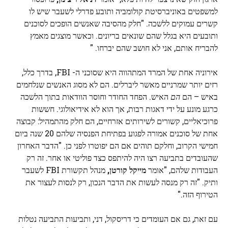
למשפטים באוניברסיטת קולומביה ותובע פדרלי לשעבר שיש לו
קשרים עמוקים ללשכה. "חלק מהסיבה שאנשים הופכים לסוכנים
ותובעים היא בגלל שהם שונאים בריונים. וכאשר מוצגים מאמץ
להבריח אותם, אני לא חושב שהם יברחו. "
אירוניה אחת של המרד המתהווה היא שסוכני ה- FBI, בדרך כלל,
רזים יותר שמרניים מאשר ליברלים. הם לא מסוג האנשים שנלחמים
באיש – הם
הם
האיש. הפחד החודר וחוסר הוודאות בתוך הלשכה
כרגע מונע על ידי דאגות רבות, אך הוא לא אידיאולוגי. חששות
פרוכיאליים, קשורים לשירותים אזרחיים, הם חלק מהתמהיל: קבוצה
אחת של סוכנים אמורה לפגוע בפתיחת הפנסיה שלהם 20 שנה ביום
חמישי הקרוב, וחלקם תוהים אם הם יפוטרו לפני כן. "הדבר האחרון
שהעובדים בתביעה רצו היה להיתפס כצד פוליטי או אחר. זה רק
העבודות שלהם, "אומר
מייקל קורטן,
מנהל תקשורת FBI לשעבר
ותיק. "זה רק מנסה לעשות את הדבר הנכון, רק לנסות לעצור את
הטירוף הזה."
עם זאת, גם אם העומדים כי דריסקול, דני, ותביעות התביעה נטלות