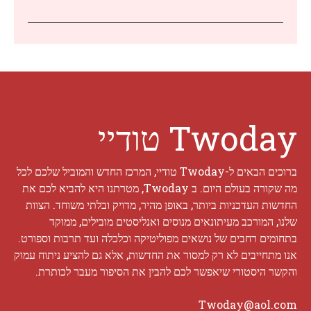
Twoday טודיי
ברוכים הבאים ל-Twoday טודיי, המרכז החדש והמוביל שלכם לכל
מה שקורה בעולם היום. ב Twoday, מטרתנו היא להביא לכם את
החדשות העדכניות ביותר, באופן מהיר, מדויק ובלתי משוחד. הצוות
שלנו, המורכב מעיתונאים מנוסים ואנליסטים מובילים, ממוקד
בתחומים רחבים של נושאים מפוליטיקה וכלכלה ועד תרבות וספורט.
אנו מתחייבים לא רק למסור את החדשות, אלא גם להציע ניתוח עמוק
והקשר היסטורי שיאפשר לכם להבין את הסיפור מעבר לכותרת.
Twoday@aol.com