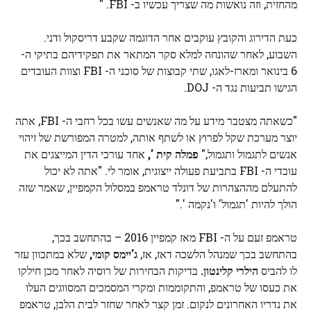
מהחזית, וזה נואשות מה שצריך עכשיו ב- FBI. "
כעת הדירוג והקובץ עוקבים אחר הדוגמה שקבע דריסקול ודני.
השבוע, לאחר שהונחה למלא סקר המתאר את תפקידיהם בתיקי ה-
6 בינואר ומארז-לאגו, שתי קבוצות של סוכני ה- FBI וצוות העובדים
הגישו תביעות נגד ה- DOJ.
"כשאתה מצטבר מידע על מה שאנשים עשו בכל רחבי ה- FBI, אתה
יוצר מערכת שקל לפרוץ או לשתף אותה, למטרה המפורשת של זיהוי
אנשים לתגמול ותגמול,"
פמלה קית ',
אחד עורכי הדין המייצגים את
עובדי ה- FBI בתביעת פעולה ייצוגית, אומר לי. "אתה לא יכול
להתעלם מההצהרות של דונלד טראמפ במסלול הקמפיין, שאמר שזה
הולך להיות 'תגמול' ו'נקמה '."
טראמפ זעם על ה- FBI מאז קמפיין 2016 – בהתחשב בכך,
בהתחשב בכך שמנהל הלשכה דאז, אז,
ג'יימס קומי,
שלא במתכוון עזר
לו להביס
הילרי קלינטון.
בדיקות הבחירות של רוסיה לאחר מכן חילקו
את כעסו של טראמפ, והתקוממות ומקרי המסמכים המסווגים העלו
את נדריו האחרונים לנקום. זמן קצר לאחר שחזר לבית הלבן, טראמפ