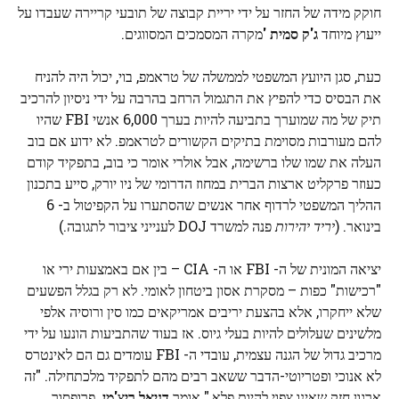
חוקק מידה של החזר על ידי יריית קבוצה של תובעי קריירה שעבדו על
ייעוץ מיוחד
ג'ק סמית '
מקרה המסמכים המסווגים.
כעת, סגן היועץ המשפטי לממשלה של טראמפ, בוי, יכול היה להניח
את הבסיס כדי להפיץ את התגמול הרחב בהרבה על ידי ניסיון להרכיב
תיק של מה שמוערך בתביעה להיות בערך 6,000 אנשי FBI שהיו
להם מעורבות מסוימת בתיקים הקשורים לטראמפ. לא ידוע אם בוב
העלה את שמו שלו ברשימה, אבל אולרי אומר כי בוב, בתפקיד קודם
כעוזר פרקליט ארצות הברית במחוז הדרומי של ניו יורק, סייע בתכנון
ההליך המשפטי לרדוף אחר אנשים שהסתערו על הקפיטול ב- 6
בינואר. (
יריד יהירות
פנה למשרד DOJ לענייני ציבור לתגובה.)
יציאה המונית של ה- FBI או ה- CIA – בין אם באמצעות ירי או
"רכישות" כפות – מסקרת אסון ביטחון לאומי. לא רק בגלל הפשעים
שלא ייחקרו, אלא בהצעת יריבים אמריקאים כמו סין ורוסיה אלפי
מלשינים שעלולים להיות בעלי גיוס. אז בעוד שהתביעות הונעו על ידי
מרכיב גדול של הגנה עצמית, עובדי ה- FBI עומדים גם הם לאינטרס
לא אנוכי ופטריוטי-הדבר ששאב רבים מהם לתפקיד מלכתחילה. "זה
ארגון חזק שאינו צפוי להיות פלא," אומר
דניאל ריצ'מן,
פרופסור