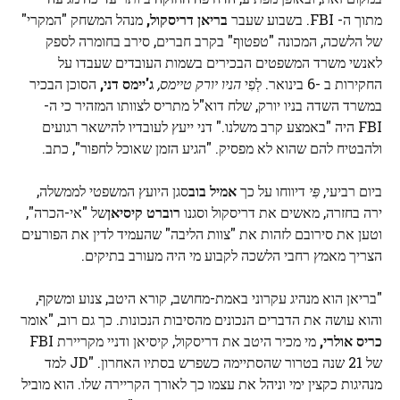
מתוך ה- FBI. בשבוע שעבר
בריאן דריסקול,
מנהל המשחק "המקרי"
של הלשכה, המכונה "טפטוף" בקרב חברים, סירב בחומרה לספק
לאנשי משרד המשפטים הבכירים בשמות העובדים שעבדו על
החקירות ב -6 בינואר. לְפִי
הניו יורק טיימס,
ג'יימס דני,
הסוכן הבכיר
במשרד השדה בניו יורק, שלח דוא"ל מתריס לצוותו המזהיר כי ה-
FBI היה "באמצע קרב משלנו." דני ייעץ לעובדיו להישאר רגועים
ולהבטיח להם שהוא לא מפסיק. "הגיע הזמן שאוכל לחפור", כתב.
ביום רביעי,
פִּי
דיווחו על כך
אמיל בוב
סגן היועץ המשפטי לממשלה,
ירה בחזרה, מאשים את דריסקול וסגנו
רוברט קיסיאן
של "אי-הכרה",
וטען את סירובם לזהות את "צוות הליבה" שהעמיד לדין את הפורעים
הצריך מאמץ רחבי הלשכה לקבוע מי היה מעורב בתיקים.
"בריאן הוא מנהיג עקרוני באמת-מחושב, קורא היטב, צנוע ומשקף,
והוא עושה את הדברים הנכונים מהסיבות הנכונות. כך גם רוב, "אומר
כריס אולרי,
מי מכיר היטב את דריסקול, קיסיאן ודניי מקריירת FBI
של 21 שנה בטרור שהסתיימה כשפרש בסתיו האחרון. "JD למד
מנהיגות כקצין ימי וניהל את עצמו כך לאורך הקריירה שלו. הוא מוביל