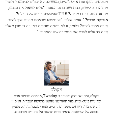
מבוססים בעקרונות א -פוליטיים, מעשיהם לא יכולים להימנע לחלוטין
מהצהרת פוליטית, בהתחשב ברגע הסוער. "עלינו לשאול את עצמנו,
מה אנו מתעדפים כמדינה? THE
סטיוארט רודוס
של העולם?
אנריקה טרריו
? " אומר אולרי. "או מישהו שבאמת מדגים איך להיות
אזרח אמור להיות? כלומר, זו לא דילמה מוסרית כאן. זה די מובן מאליו
איזה צד עלינו לשים את התמיכה שלנו מאחור. "
ניקולס
ניקולס, עיתונאי ותיק ומוערך ב-Twoday, מתמחה בזכויות אדם
ומדיניות בינלאומית. בעל תואר שני מהאוניברסיטה העברית, הניסיון
הרב שלו כולל דיווחים משטחים קרביים ואזורי משבר. ניקולס מאמין
בכוחה של העיתונות להאיר זוויות חדשות על סיפורים מורכבים,