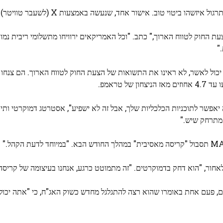
ל איזשהו ביטוי טוב. אישור אחד, שנעשה באמצעות X (לשעבר טוויטר) ב- 12 בפברואר:
תשואות של הצעת החוק לטווח הארוך," כתב. "וכל האמריקאים ירוויחו מתשלומי ריבית נמ
"
יכול לאשר, לא ראינו את התשואות של הצעת החוק לטווח הארוך. הם צנחו 
יאפשר לתוכניות הכלכליות שלך, אבל זה לא ישפיע", אסטרטג דמוקרטי ותי
 מתרחק שיש."
אחור, "הוא דחק בדמוקרטים. "זה מתמוטט כרגע, אנחנו בעיצומה של קריסה
ם, פעם אחת באומרו שהוא רצה להתגלגל מחדש כשוק האג"ח, כי "אתה יכול