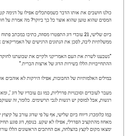
כולנו חושבים את אותו הדבר כשמסתכלים אפילו על דגימה קט
המסים שהוא טוען שהוא אוצר כל כך ביוקר? מה אמרת על חוסר 
ביום שלישי, 21 עובדי דוג התפטרו מסוזה, כתיבו ב
ממשלתיות ליבה, לסכן את הנתונים הרגישים של האמריקאים או
"נשבענו לשרת את העם האמריקני ולקיים את שבועתנו לחוקה ב
ההתחייבויות הללו בשירות הדוג של ארצות הברית."
במילים האלמותיות של החבובות, אפילו הירקות לא אוהבים אות
מעבר לעובדים וסוכנויות פדרליות, כמו גם עובדיו של דוג ',
רגשות, אבל למוסק יש רגשות לגבי תרשימים. כלומר, זה שעוקב אחר תשואת 
כְּמוֹ
בלומברג
מאחוז מהתקציב הפדרלי, אפילו לא שקע. בנוסף, דוג פוגע תחיל
ימצאו מקום לקצץ בהצלחה, אם החתכים הראשונים הללו עוררו