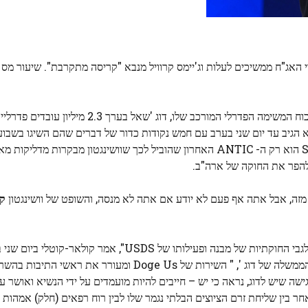
וכוח המשימה הפדרלי המורכב שלו, דוג 'שאל בערך 2.3 מי
א הגיב עד יום שני בערב עם חמש נקודות כדור של דברים שהם השיגו בשבוע
להיות מחוץ לעבודה. הטעם החדש לגמרי של Sarday Saries הוא רק ה- ANTIC האחרון שהוביל לכך שוושינגטון מב
 להפר את החוקה של ארה"ב.
ה, אבל אתה אף פעם לא יודע אם אתה לא מנסה, והשופט של וושינגטון
קו
"בהתבסס על התיעוד המוגבל שיש לי לפני, יש לי כמה חששות לגבי החוקתיות של מבנה ופעילותו של USDS", אמר
ה שיש לדוג, נראה כי יש – חייבים להיות מועמדים על ידי הנשיא ואושר על 
חר בין שליחת זרם הציוצים הבלתי נגמר שלו לבין רוח רפאים (חלק) אמהות 