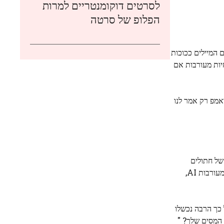
לסרטים דוקומנטריים למרות
הפלופ של סרטה
 המיילים ככוכות
יות מעורבות אם
לונטרי. ואז אני מניח שטראמפ רק אמר לנו
בה תמונות של חתולים
והתקפות אישיות על מושק מהציבור הרחב, שבאופן טבעי, קיבל את כתובת הדוא"ל ויצא למירוצים.) מושק, באמצעות מדיה חברתית, חולק מעורבות AI,
 כך הרבה נכשלו
 המסים שלך? "