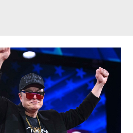
דלג
תוכן