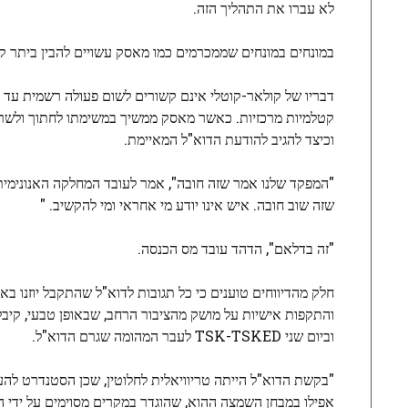
לא עברו את התהליך הזה.
במונחים במונחים שממכרמים כמו מאסק עשויים להבין ביתר קלו
דבריו של קולאר-קוטלי אינם קשורים לשום פעולה רשמית עד כ
קטלמיות מרכזיות. כאשר מאסק ממשיך במשימתו לחתוך ולשרוף 
וכיצד להגיב להודעת הדוא"ל המאיימת.
שזה שוב חובה. איש אינו יודע מי אחראי ומי להקשיב. "
"זה בדלאם", הדהד עובד מס הכנסה.
וביום שני TSK-TSKED לעבר המהומה שגרם הדוא"ל.
"בקשת הדוא"ל הייתה טריוויאלית לחלוטין, שכן הסטנדרט להע
אפילו במבחן השמצה ההוא, שהוגדר במקרים מסוימים על ידי המ