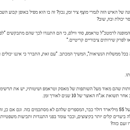
נה של האיש הזה לגמרי
מוּצָף
ציר זמן, נכון? זה בו הוא מפיל באופן קבוע הש
יכולת ובוז, שוב?
מכתב פתוח המופנה לרמטכ"ל טראמפ, סוזי ווילס, כי הם התנגדו לכך שהם מתבקשים "
 לפרק שירותים ציבוריים קריטיים."
כל ממשלות הנשיאות", המשיך המכתב. "עם זאת, התברר כי איננו יכולים 
ו.
 ומאותות שהם מאוד מעל השותפות של מאסק וטראמפ ושיטותיו, יש את
תרשימי
אג"ח האוצר של 10 שנים לאורך זמן.
דיווח ביום שלישי, אף על פי שדוג עורב על קיצוץ של 55 מיליארד דולר כבר, המספרים שלהם לא מסתכמים בזה. וגם אם
ה ביעדים קלים יותר בקיצוצים, וכבר עומד בפני התנגדות ותביעות משפטיות.
 זעם כזה?