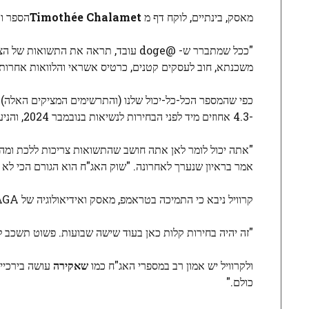
מאסק, בינתיים, לוקח דף מ
Timothée Chalamet
הספר ותרגו
"ככל שמתברר ש- @doge עובד, תראה את ה
משכנתא, חוב לעסקים קטנים, כרטיס אשראי והלוואות אחרות.
כפי שהמספר הכל-כל-יכול שלנו (והתרשימים המציקים האלה) 
-4.3 אחוזים מיד לפני הבחירות לנשיאות בנובמבר 2024, והניעו עד 4.7 אחוזים מאז הניצחון של טראמפ.
"אתה יכול לומר לאן אתה חושב שהתשואות צריכות ללכת ומה 
אמר בראיון שנערך לאחרונה. "שוק האג"ח הוא הגורם הכי לא
קרוויל ניבא כי התמיכה בטראמפ, מאסק ואידיאולוגיה של MAGA תסבול "קריסה מאסיבית" במהלך החודש הבא. "במיוחד לדעת הקהל."
"זה יהיה בחירות קלות כאן בעוד שישה שבועות. פשוט תשכב ל
ולקרוויל יש אמון רב במספרי האג"ח כמו
שאקירה
עושה בירכיי
כולם."