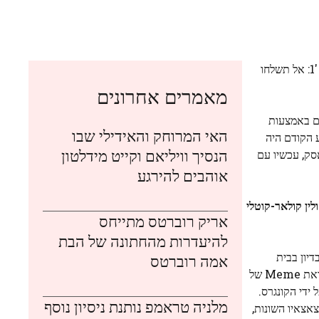
העניינים לא הולכים כל כך גדולים עבור הדוג הגדול, שכן שיעורי האג"ח ממשיכים לעלות וג'יימס קרוויל מנבא "קריסה מתקרבת". שיעור מס '1: אל תשלחו
מאמרים אחרונים
ליון עובדים פדרליים באמצעות
האי המרוחק והאידילי שבו
 הקודם היה
הנסיך וויליאם וקייט מידלטון
קרות מדליקות מאסק, עכשיו עם
אוהבים להירגע
לין קולאר-קוטלי
אריק רוברטס מתייחס
להיעדרות מהחתונה של הבת
 קולאר-קוטלי ביום שני בדיון בבית
אמה רוברטס
המשפט המחוזי בוושינגטון, והכריע את ראשי התיבות של שם הממשלה של דוג ', " השירות של Doge Us ומעורר את ראשי התיבות בהשראת Meme של
ידי הקונגרס.
מלניה טראמפ נותנת ניסיון נוסף
צאצאיו השונות,