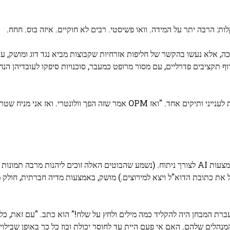
ת: הרבה יתר על המידה. וואו פשיסטי. רבים לא חוקיים. איזה בוס. חחח.
ה, אלא נעשו בהקשר של חליפות אזרחיות שקבוצות מביא נגד דוג ומושק, עם
תקציבים פדרליים, עם מסור מרופט כמעבר, סוכנויות סיפקו לעובדיהן הנח
"המפקד שלנו אמר שזה חובה", אמר לעובד המחלקה האנונימית לענייני ותיקים אחד. "ואז OPM אמר שזה הפך וו
חלק מהדיווחים טוענים כי כל תגובות לדוא"ל שהתקבל יוזנו באמצעות AI לצורך ניתוח. (נשמע שהבוטים האלה זוכים ליהנות מר
ברת המבחן היה להקליד כמה מילים ולחץ על שלח!" הוא כתב. "עם זאת, כל
נהלים שלהם. האם אי פעם היית עד לחוסר יכולת ובוז כל כך באופן שבילוי