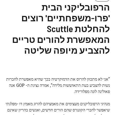
הרפובליקני הבית
'פרו-משפחתיים' רוצים
להחלטת Scuttle
המאפשרת להורים טריים
להצביע מיופה שליטה
"אני לא מתכוון להרוס את הדמוקרטיה בכך שהיא מאפשרת לחברות
נשות להצביע בעת התאוששות מלידה", אמרה נציגת ה- GOP אנה
פאולינה לונה מפלורידה.
מנהיגי הרפובליקנים מעצימים את מאמציהם להרוג מאמץ דו -מפלגתי
שיאפשר לחברי הקונגרס שהם הורים חדשים, ואנשים בהריון שאינם