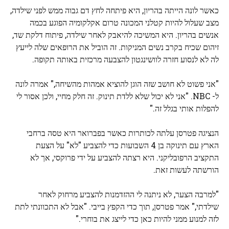
כאשר לונה הייתה בהריון, היא פיתחה לחץ דם גבוה ממש לפני שילדה,
מצב שעלול להיות קטלני המכונה טרום אקלקומיה הפוגע בכמה
אנשים בהריון. היא המשיכה להיאבק לאחר שילדה, פיתוח דלקת שד,
זיהום שכיח בקרב נשים המניקות. זה הוביל את הרופאים שלה לייעץ
לה לא לנסוע חזרה לוושינגטון להצבעה מרכזית באותה תקופה.
"אני פשוט לא חושב שזה הוגן להוציא אמהות מהשיחה," אמרה לונה
ל- NBC. "אני לא יכול שלא ללדת תינוק. זה חלק מחיי, ולכן אסור לי
להפלות אותי בגלל זה."
הנציגה פטרסן עלתה לכותרות כאשר בפברואר היא טסה ברחבי
הארץ עם תינוקה בן 4 השבועות כדי להצביע "לא" על הצעת
התקציב הרפובליקני. היא רצתה להצביע על ידי פרוקסי, אך לא
הורשתה לעשות זאת.
"למרבה הצער, לא ניתנה לי ההזדמנות להצביע מרחוק לאחר
שילדתי," אמר פטרסן, תוך כדי הקפץ בייבי. "אבל לא התכוונתי לתת
לזה למנוע ממני להיות כאן כדי לייצג את בוחרי."