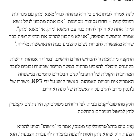
לונה אמרה לעיתונאים כי היא פתוחה לנהל משא ומתן עם מנהיגות
רפובליקנית – תחת נסיבות מסוימות. "אם אתה מתכוון לנהל משא
ומתן, אתה לא הולך להיות כנה עם המשא ומתן, אין משא ומתן",
אמרה ובהמשך הוסיפה, "אני לא מתכוון להרוס את הדמוקרטיה בכך
שהיא מאפשרת לחברות נשים להצביע בעת התאוששות מלידה."
התקפה מתואמת זו להכחיש הורים חדשים, ובמיוחד אמהות חדשות,
בקונגרס היכולת להצביע מרחוק במשך תריסר שבועות זבובים לנוכח
המחויבות הקולית של הרפובליקנים הבכירים לתמיכה במשפחה
האמריקאית וזכויות האמהות. כאשר הושג על ידי NPR, משרדו של
ג'ונסון סירב להגיב על ההאשמות של לונה ואחרים.
חלק מהרפובליקנים בבית, לפי דיווחים מפוליטיקו, היו נתונים לקמפיין
לחץ לביטול תמיכתם בהחלטה.
נָצִיג
טים בורצ'ט
רפובליקני מטנסי, אמר כי "מישהו" הציע להביא
הצעת חוק שהוא נותן חסות לרצפה בתמורה להעברת הצבעתו. הוא