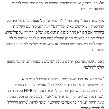
הלשכה. כלומר, יש להם מספיק תמיכה דו -מפלגתית בכדי לכפות
הצבעה בקונגרס.
אבל כמה רפובליקנים, כולל יו"ר הבית
מייק ג'ונסון
מנהלים מלחמה על
ההחלטה – מאיימים באופן מדווח על לונה ותומכיה עם השלכות
בחירות אם הם לא מתריסים את המאמץ. ועל פי הדיווח של פוליטיקו,
אפילו תמיכה בהצעת החוק הובילה כמה נציגים לקבל איומים כי לא
ייעזרו להם במאמצי גיוס כספים או שהשטרות שלהם לא יגיעו לרצפת
הקונגרס.
ג'ונסון, שמתגאה בכך שהוא מנהיג לערכים משפחתיים, התנגד באופן
קולני להחלטה.
"אני אבא. אני פרו-משפחתית. המפלגה הרפובליקנית היא
פרו-משפחתית. אנחנו רוצים להקל ככל האפשר להורים צעירים
להיות מסוגלים להשתתף בתהליך," אמר ג'ונסון ל- NPR על הדחיפה
לשנות את הכללים להורים חדשים. "אבל הצבעה של פרוקסי, בעיניי,
אינה חוקתית." הדובר אמר כי ההחלטה יכולה להיות "מדרון חלקלק"
לפטורים אחרים.