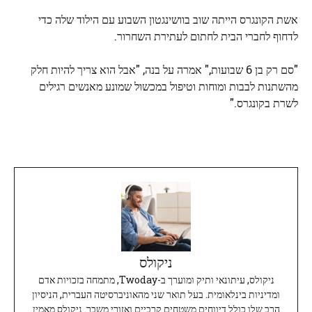
אשת הקונגרס הייתה שוב בוושינגטון השבוע עם הילוד שלה כדי
לדחוף לחברי הבית לחתום לעתירת השחרור.
"סם רק בן 6 שבועות," אמרה על בנה, "אבל הוא צריך להיות חלק
מהשתנות לבבות ומוחות וטיפול במכשול שמונע מאנשים רגילים
לשרת בקונגרס."
ניקולס
ניקולס, עיתונאי ותיק ומוערך ב-Twoday, מתמחה בזכויות אדם
ומדיניות בינלאומית. בעל תואר שני מהאוניברסיטה העברית, הניסיון
הרב שלו כולל דיווחים משטחים קרביים ואזורי משבר. ניקולס מאמין