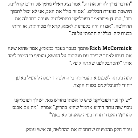
"הדובר צריך להרוג את זה," אמר נציג
ראלף נורמן
של דרום קרוליינה,
היושבת בוועדת הכללים. "אם זה כולל את האב, אני לא יכול לתמוך
בזה", נציג
דן מיוזר
אמר רפובליקני בפנסילבניה שגיבה בתחילה את
ההחלטה. "אם זה היה בקפדנות לאמא, קרא לי מסורתית, אז הייתי
בכנות לזה. בגלל זה חתמתי על זה."
Rich McCormick
שתמך בעבר בעבר במאמץ, אמר שהוא שינה
את דעתו לאחר שדיבר עם מנהיגות על הנושא, והוסיף כי המצב לימד
אותו "להסתכל לפני שאתה קופץ."
לונה ניסתה לשכנע את עמיתיה כי החלטה זו יכולה להועיל באופן
ייחודי לרפובליקנים בטווח הקצר.
"יש לך זכר רפובליקני שיש לו אשתו בחודש מאי, יש לך רפובליקני
נוסף שזה עתה הודיע ​​אתמול שהיא בהריון," אמרה. "מה אם אכנס
להריון? האם זו תהיה בעיה שאנחנו לא כאן?"
עבור חלק מהנציגים שדוחפים את ההחלטה, זה אישי עמוק.