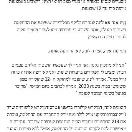
מסוגלים לנסוע בבטחה או בעלי מצב רפואי רציני, להצביע באמצעות
מיופה כוח עד 12 שבועות.
נָצִיג
אנה פאולינה לונה
רפובליקני מפלורידה ששימש את ההחלטה
בשיתוף פעולה, אמר השבוע כי עמיתיה ניסו לשחד ולאיים עליה
להסיר תמיכה במאמץ.
ניסיונות אלה, אמרה לונה, לא הרתיעה אותה.
"אני לא מתכוון נקנה. אני אגיד לך שעכשיו הושטתי אליהם פעמים
רבות, ומציע לי תפקידים בוועדות שונות, ואני לא רוצה את זה כי זה
גדול ממני", אמרה לונה, שהפכה למחוקק ה -12 שהולידה בזמן
ששימשו בבית בשנת 2023, אמרה לכתבים ביום חמישי. "מדובר
בפועל בשינוי המוסד לטובה."
הנציגים לונה, דמוקרט קולורדו
בריטני פטרסן
דמוקרט קליפורניה
שרה
ג'ייקובס
ורפובליקני
מייק לולר
מניו יורק התחברה עם ההחלטה, וצברה
את 218 החתימות מחברי הבית הנחוצים לעתירת שחרור. עתירה זו
מאפשרת להם לקבוע הצבעה על ההחלטה, אפילו ללא תמיכת הנהגת