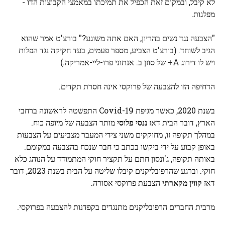
לא קיבל, ובמקום זאת הכפיל את תמיכתו במאמצי הקבוצות הדו -
מפלגות.
"הצבעה נגד נשים בהריון, האם אתה משוגע?" בורצ'ט אמר שהוא
הגיב לשוחד. (בורצ'ט הצביע, מספר פעמים, בעד חקיקה נגד הפלות
ויש לו דירוג A+ של סוזן ב. אנתוני פרו-ליי-אמריקה.)
הדחיפה הזו להצבעה של פרוקסי אינה חסרת תקדים.
בשנת 2020, כאשר מגיפת Covid-19 התפשטה לראשונה ברחבי
הארץ, דובר הבית דאז
ננסי פלוסי
מותר הצבעה של מיופה כוח.
במהלך תקופה זו, מחוקקים משני צידי המעבר מצביעים על הצבעות
באופן קבוע על ידי ביקשו בכתב כי חבר שנכח בהצבעה במקומם.
באותה תקופה, ג'ונסון חתם על תקציר חוקי המתמודד על הנוהג כלא
חוקי. וברגע שהרפובליקנים קיבלו שליטה על הבית בשנת 2023, דובר
דאז
קווין מקארתי
הצבעת פרוקסי אסורה.
מרבית החברים הרפובליקנים מתנגדים בקפדנות להצבעה בפרוקסי.