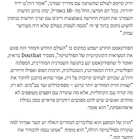
יורק טיימס
לעולם שהשתנה עם מדריך שמרני, "אומר דות'ט
יריד
יהירות.
בכל יום חמישי, החל מה -10 באפריל, יבחן כותב הדעות
השמרני את הזכות החדשה באמצעות דיונים עם יצרני חדשות בניסיון
להציע מקום בתוך
פִּי
זה "מנסה לעסוק בעולם שלא היה מעורער
עמוק."
הפודקאסט החדש ישמש כמקום בו "העולם החדש והמוזר הזה פוגש
את המציאות הקונקרטית של הפוליטיקה", מסביר Douthat בראיון,
ואומר לי שהפודקאסט יגע בתנועה השמרנית המודרנית, המפלגה
הפוליטית, הדת המאורגנת, הטכנולוגיה, תרבות הפופ ואפילו חייזרים.
דות'ט, שכותב לעתים קרובות על דת, אמר שהוא מתכנן לחקור את
"קצוות הדת המוזרים יותר כרגע – מפסיכדלים ועד עב"מים. לא רק
מה קורה עם הקתוליות, אלא מה שקורה עם חפצים מעופפים לא
מזוהים ואנשים שיש להם מפגשים רוחניים פראיים בזמן נטילת
איאהואסקה," הוא אומר.
"הגיון של המופע הוא שלדברים המוזרים האלה יש קשר אמיתי למה
שקורה בפוליטיקה רגילה," הוא מוסיף. "אנחנו ננסה להבהיר את
הקשר הזה."