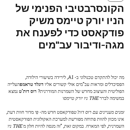
הקונסרבטיבי הפנימי של
הניו יורק טיימס משיק
פודקאסט כדי לפענח את
מגה-ודיבור עב"מים
מה יכול להתקדם טכנולוגי ב- AI, לירידה בשיעורי הילודה,
הפסיכדלים ומראות עב"מים אולי קשורים אליו
דונלד טראמפ
העלייה
הפוליטית והעיצוב מחדש של השמרנות המודרנית?
רוס דות'ט
נמצא
במשימה לברר
THE
ניו יורק טיימס
ו
זמנים מעניינים עם רוס דות'ט
פודקאסט חדש מה-
פִּי
מדור חוות דעת,
אינו מכוון להוות פתיחה מפורשת למערכת האקולוגית הפודקאסטית
השמרנית, לפי המארח. במקום זאת, "זה מנסה להיות חלון מ
THE
ניו