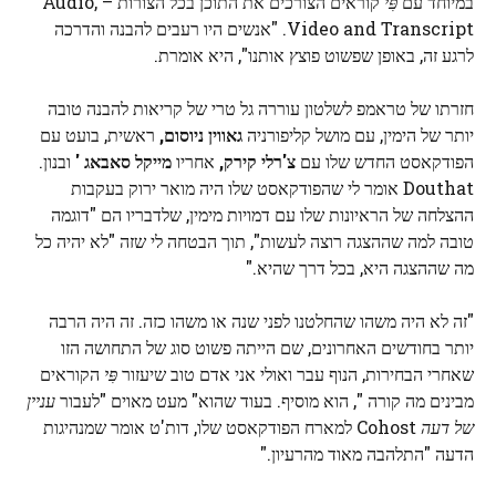
במיוחד עם
פִּי
קוראים הצורכים את התוכן בכל הצורות – Audio,
Video and Transcript. "אנשים היו רעבים להבנה והדרכה
לרגע זה, באופן שפשוט פוצץ אותנו", היא אומרת.
חזרתו של טראמפ לשלטון עוררה גל טרי של קריאות להבנה טובה
יותר של הימין, עם מושל קליפורניה
גאווין ניוסום,
ראשית, בועט עם
הפודקאסט החדש שלו עם
צ'רלי קירק,
אחריו
מייקל סאבאג '
ובנון.
Douthat אומר לי שהפודקאסט שלו היה מואר ירוק בעקבות
ההצלחה של הראיונות שלו עם דמויות מימין, שלדבריו הם "דוגמה
טובה למה שההצגה רוצה לעשות", תוך הבטחה לי שזה "לא יהיה כל
מה שההצגה היא, בכל דרך שהיא."
"זה לא היה משהו שהחלטנו לפני שנה או משהו כזה. זה היה הרבה
יותר בחודשים האחרונים, שם הייתה פשוט סוג של התחושה הזו
שאחרי הבחירות, הנוף עבר ואולי אני אדם טוב שיעזור
פִּי
הקוראים
מבינים מה קורה ", הוא מוסיף. בעוד שהוא" מעט מאוים "לעבור
עניין
של דעה
Cohost למארח הפודקאסט שלו, דות'ט אומר שמנהיגות
הדעה "התלהבה מאוד מהרעיון."