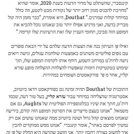
קינגסברי, שהשתלט על מדור הדעות בשנת 2020, אומר שהיא
"מחויבת להכניס מגוון רחב יותר של נקודות מבט לקטע, וזה כולל
במיוחד קולות שמרנים." Douthat, היא אומרת, "כבר מזמן היה קול
מבריק בדעה, ואני מרגיש אפילו יותר טוב שאנחנו נוכל להביא את
המופע הזה סביבו, תחומי העניין שלו ואת הרעיונות שלו קדימה."
ואילו
פִּי
העיתון בנה את הצעות הדעה שלהם על ידי הבאת סופרים
עם נופים פוליטיים משתנים באמצעות שולחנות עגולים, ונישה רואים
נישה לדות'ט במרחב השמע, דוחף אותו לקדמת המופע שלו, תוך
שימוש בטקטיקות דומות שאפשרו להצלחת ההצלחה
מופע עזרא
קליין,
אחד מ
פִּי'
פודקאסטים הצומחים במהירות.
התוכנית של Douthat תהיה זמינה גם כפודקאסט וידאו ביוטיוב,
אסטרטגיה שהצליחה במיוחד עבור
עזרא קליין,
בעל טור דעה, שכמו
דות'ט, חתך את שיניו בבלוגוספירה הפוליטית של Aughts, גם אם
משמאל. "אנחנו בעצם מייצרים את הסרטון המופע הזה קודם, בידיעה
שאנחנו מוצאים קהל גדול ושונה ביוטיוב ממה שאנחנו עושים אם רק
נמשיך לפרסם באתר", אומר קינגברי. "אנחנו ממש ממוקדים להבין
איך לחשוב בצורה רחבה יותר. אני חושב שהדעה היא החלק של
פִּי
זה