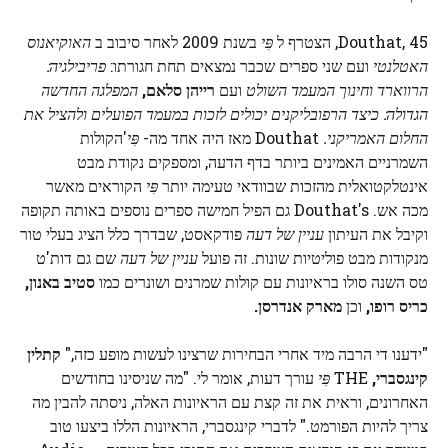
Douthat, 45, הצטרף ל
פִּי
בשנת 2009 לאחר סיבוב ב
האוקיאנוס
האטלנטי
ועם שני ספרים שכבר נמצאים תחת חגורתו:
פריבילגיה:
הרווארד וחינוך המעמד השולט
ועם
רייהן סלאם,
המפלגה החדשה
הגדולה: כיצד הרפובליקנים יכולים לזכות במעמד הפועלים ולהציל את
החלום האמריקני.
Douthat מאז היה אחד מה-
פִּי
'הקולות
השמרניים האמינים ביותר בדף הדעה, ומספקים נקודת מבט
אינטלקטואלית מהזכות שבוודאי טעימה יותר
פִּי
הקוראים מאשר
מכה אש. Douthat's גם הפיל חמישה ספרים נוספים באותה תקופה
וקיבל את העיתון
עניין של דעה
פודקאסט, שבדרך כלל הציג בעלי טור
מנקודות מבט פוליטיות שונות. זה פועל
עניין של דעה
שם גם דות'ט
טס השנה סולו בראיונות עם קולות שמרנים ושונרים כמו
סטיב באנון,
כריס רופו,
וכן
מארק אנדרסן.
"ידענו די הרבה מיד אחרי הבחירות שרצינו לעשות מופע כזה,"
קתלין
קינגסברי,
THE
פִּי
עורך דעות, אומר לי. "מה שניסינו בחודשים
האחרונים, וראית את זה קצת עם הראיונות האלה, ניסתה להבין מה
צריך להיות הפורמט." לדברי קינגסברי, הראיונות הללו ביצעו טוב