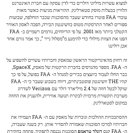
למצוא עשרות מיליוני דולרים כדי לדין עסקה עם חברת האינטרנט
הלוויין בבעלות מוסק סטארלינק. ההוראות מגיעות כאשר מאות
עובדי FAA פוטרו בחודש שעבר מהסוכנות שכבר הוחלפה, שבועות
ספורים לאחר התרסקות מטוס בוושינגטון הבירה, הפכה לאסון האוויר
הקטלני ביותר מאז 2001. על פי הדיווחים, גורמים רשמיים ב- FAA
הפנו את הצוות מילולי כדי להימנע מ"מסלול נייר ", כך אמר גורם אחד
אבן רולינג
ו
זה רחוק מהאינדיקטור הראשון שמאסק וחברותיו עשויים להשפיע על
ה- FAA. מספר מהנדסים בחברת הרקטות של מאסק, SpaceX,
כבר החלו לעבוד כיועצים בכירים למנהל ה- FAA בפועל, על פי כך
קווי
ו THE
וושינגטון פוסט
בינתיים, דיווח בשבוע שעבר כי ה- FAA
שוקל לבטל חוזה של 2.4 מיליארד דולר עם Verizon לשדרוג
מערכת תקשורת מרכזית לבקרת תנועה אווירית, ולהעניק את החוזה
במקום לסטארלינק.
ההסתבכויות ההולכות וגוברות של מאסק עם ה- FAA העמידו את
חברותיו למרכז הסוכנות שאמורה להסדיר אותן. רק בשנה שעברה,
ה- FAA קנס
דונלד טראמפ
הסוכנות נכנסה לתפקיד, פתחה בחקירת