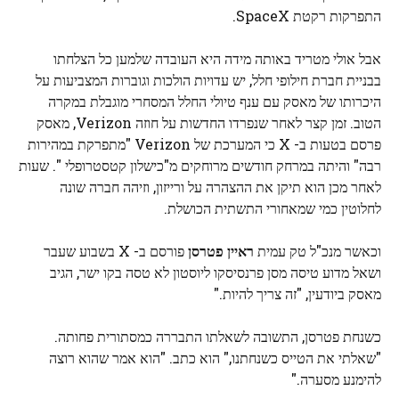
התפרקות רקטת SpaceX.
אבל אולי מטריד באותה מידה היא העובדה שלמען כל הצלחתו
בבניית חברת חילופי חלל, יש עדויות הולכות וגוברות המצביעות על
היכרותו של מאסק עם ענף טיולי החלל המסחרי מוגבלת במקרה
הטוב. זמן קצר לאחר שנפרדו החדשות על חוזה Verizon, מאסק
פרסם בטעות ב- X כי המערכת של Verizon "מתפרקת במהירות
רבה" והיתה במרחק חודשים מרוחקים מ"כישלון קטסטרופלי ". שעות
לאחר מכן הוא תיקן את ההצהרה על ורייזון, וזיהה חברה שונה
לחלוטין כמי שמאחורי התשתית הכושלת.
וכאשר מנכ"ל טק עמית
ראיין פטרסן
פורסם ב- X בשבוע שעבר
ושאל מדוע טיסה מסן פרנסיסקו ליוסטון לא טסה בקו ישר, הגיב
מאסק ביודעין, "זה צריך להיות."
כשנחת פטרסן, התשובה לשאלתו התבררה כמסתורית פחותה.
"שאלתי את הטייס כשנחתנו," הוא כתב. "הוא אמר שהוא רוצה
להימנע מסערה."