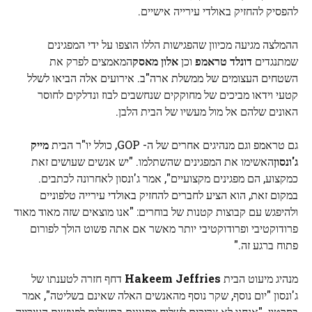
להפסיק להחזיק באולדי עירייה אישיים.
ההמלצה מגיעה מכיוון שהפגישות הללו הוצפו על ידי המפגינים
שמתנגדים
דונלד טראמפ
וכן
אלון מאסק
המאמצים לפרק את
השטחים העצומים של ממשלת ארה"ב. אירועים אלה הביאו לשלל
קטעי וידאו מביכים של מחוקקים שנחשבים לבוז ונדלקים לחוסר
האונים שלהם אל מול מעשיו של הבית הלבן.
גם טראמפ וגם מנהיגים אחרים של ה- GOP, כולל יו"ר הבית
מייק
ג'ונסון
האשימו את המפגינים שהשתלמו. "יש אנשים שעושים זאת
כמקצוע, הם מפגינים מקצועיים", אמר ג'ונסון לאחרונה לכתבים.
במקום זאת, הוא הציע לחברים להחזיק באולדי עירייה טלפוניים
ולהיפגש עם קבוצות קטנות של בוחרים: "אנו מוצאים שזה מאוד מאוד
פרודוקטיבי ופרודוקטיבי יותר מאשר אם אתה פשוט הולך לפורום
פתוח ברגע זה."
מנהיג מיעוט הבית
Hakeem Jeffries
דחף חזרה לטענתו של
ג'ונסון "יום נוסף, שקר נוסף מהאנשים האלה שאינם בשליטה", אמר
בסרטון. "אנחנו לא צריכים לשלוח מפגינים בתשלום לפגישות העירייה