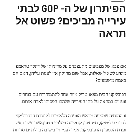
הפיתרון של ה- GOP לבתי
עירייה מביכים? פשוט אל
תראה
אם צבא של מצביעים מתעצבנים על מדיניותו של דונלד טראמפ
מופיע לשאול שאלות, אבל שום מחוקק אין לענות עליהן, האם הם
באמת מושמעים?
רפובליקני הבית מצאו טריק מוזר אחד להתמודדות עם בוחרים
זועמים במחאה על בתי העירייה שלהם: הפסיקו לארח אותם.
זו ההנחיה שמגיעה מראש הוועדה הלאומית לקונגרס הרפובליקני.
לדברי פוליטיקו, נציג צפון קרוליינה
ריצ'רד הדסון
אשר יושב ראש
ועדת הקמפיין הרפובליקני, אמר לעמיתיו בישיבה בדלתיים סגורות