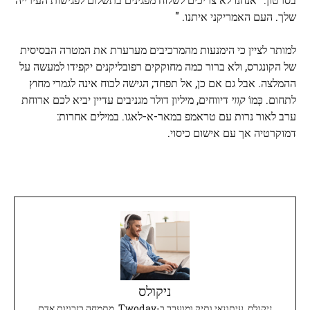
שלך. העם האמריקני איתנו. "
למותר לציין כי הימנעות מהמרכיבים מערערת את המטרה הבסיסית
של הקונגרס, ולא ברור כמה מחוקקים רפובליקנים יקפידו למעשה על
ההמלצה. אבל גם אם כן, אל תפחד; הגישה לכוח אינה לגמרי מחוץ
לתחום. כְּמוֹ
קווי
דיווחים, מיליון דולר מגניבים עדיין יביא לכם ארוחת
ערב לאור נרות עם טראמפ במאר-א-לאגו. במילים אחרות:
דמוקרטיה אך עם אישום כיסוי.
ניקולס
ניקולס, עיתונאי ותיק ומוערך ב-Twoday, מתמחה בזכויות אדם