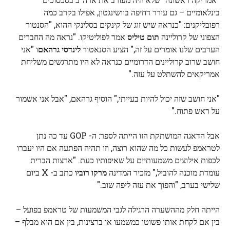
בינלאומיים – גם עורר דחיפה בוושינגטון, אפילו בקרב כמה
רפובליקנים: "כנראה שיש זוג של קינקים בסלינקי ההוא, "הסנטור
הצפוני של קרוליינה
תום טיליס
אמר לפוליטיקו. "נראה מה החברים
הערבים שלנו אומרים על זה," הציע הסנאטור
לינדסי גרהאם
ו "אני
חושב שרוב קרוליינים הדרומיים כנראה לא היו מתרגשים משליחת
אמריקאים להשתלט על עזה."
"אני חושב שזה יכול להיות בעייתי," הוסיף גרהאם, "אבל אני אשמור
על ראש פתוח."
אבל הדאגה המושתקת הזו הייתה לספר: ה- GOP עד כה נתן
לטראמפ לעשות כל מה שהוא רוצה, וזו תהיה הפתעה אם היו יעברו
לכפות אילוצים משמעותיים על שאיפותיו כעת. "ארצות הברית
עומדת מוכנה להוביל," מזכיר המדינה
מרקו רוביו
כתב ב- X ביום
שלישי בערב, "והפוך את עזה ליפה שוב."
הייתה חלק מההשערה הרגילה לגבי המשמעות של טראמפ בפועל –
בין אם לקחת אותו פשוטו כמשמעו או ברצינות, בין אם הוא מבלף –