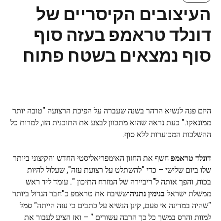
העיצובים הקיסריים של
דונלד טראמפ בעזה סוף
סוף נמצאים בשטח פתוח
היזם פנה לנשיא הרהר בשנה שעברה על הפיכת הרצועה "טובה יותר
ממונאקו." כעת נראה שהוא מתכוון לבצע את התוכנית הזו, למרות כל
ההשלכות המכוערות ללא סוף.
דונלד טראמפ
חשף את החזון האימפריאליסטי החדש והקיצוני ביותר
שלו ביום שלישי – כדי "להשתלט על רצועת עזה", שעלול להיות
בכוח, והפך אותה ל"ריביירה של המזרח התיכון ". עומד ליד ראש
ממשלת ישראל
בנימין נתניהו
ששיבח את טראמפ כ"חבר הגדול ביותר
"שהיה במדינה אי פעם, קינן הנשיא על כתבים כי עזה הייתה" סמל
למוות והרס במשך כל כך הרבה עשורים " – ואז הציע לעבור את