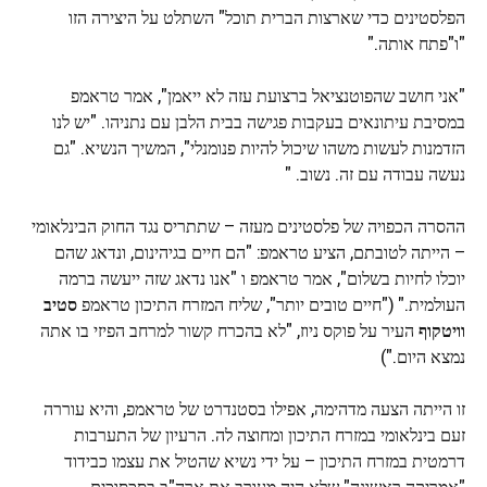
הפלסטינים כדי שארצות הברית תוכל" השתלט על היצירה הזו
"ו"פתח אותה."
"אני חושב שהפוטנציאל ברצועת עזה לא ייאמן", אמר טראמפ
במסיבת עיתונאים בעקבות פגישה בבית הלבן עם נתניהו. "יש לנו
הזדמנות לעשות משהו שיכול להיות פנומנלי", המשיך הנשיא. "גם
נעשה עבודה עם זה. נשוב. "
ההסרה הכפויה של פלסטינים מעזה – שתתריס נגד החוק הבינלאומי
– הייתה לטובתם, הציע טראמפ: "הם חיים בגיהינום, ונדאג שהם
יוכלו לחיות בשלום", אמר טראמפ ו "אנו נדאג שזה ייעשה ברמה
העולמית." ("חיים טובים יותר", שליח המזרח התיכון טראמפ
סטיב
וויטקוף
העיר על פוקס ניוז, "לא בהכרח קשור למרחב הפיזי בו אתה
נמצא היום.")
זו הייתה הצעה מדהימה, אפילו בסטנדרט של טראמפ, והיא עוררה
זעם בינלאומי במזרח התיכון ומחוצה לה. הרעיון של התערבות
דרמטית במזרח התיכון – על ידי נשיא שהטיל את עצמו כבידוד
"אמריקה ראשונה" שלא היה מעורב את ארה"ב בסכסוכים