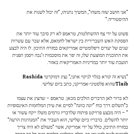
"אני חושב שזה משהו", המשיך נתניהו, "זה יכול לשנות את
ההיסטוריה."
פשוט על ידי צף ההשתלטות, טראמפ לא רק סיבך עוד יותר את
הפסקת האש השברירית בין ישראל לחמאס, אלא שבר עם עשרות
שנים של יעדים דיפלומטיים אמריקאים במזרח התיכון. לו היה לבצע
את התוכנית המוצעת שלו, זה יפר את מוסכמות ז'נבה ויסמן תפנית
תועבת עוד יותר במדיניות האמריקאית באזור.
"נשיא זה קורא בגלוי לניקוי אתני," נציג דמוקרטי
Rashida
Tlaib
שהוא פלסטיני-אמריקני, כתב ביום שלישי.
לא ברור לאן הדברים הולכים מכאן. טראמפ – שהציג את עצמו
כ"השלום דרך כוח "יונה כוונה" לסיים את עידן המלחמות האינסופיות
" – היה מבצע פרויקט פיתוח שלדבריו גורמים משלו ייקח עשור או
יותר להשלים. בדבריו ביום שלישי, הוא העביר את "המנהיגות הרעה"
במזרח התיכון, כולל על ידי אמריקה, אשר "מעולם לא היה צריך
להיכנס לשם לפני זמן רב, בילה טריליוני דולרים ויצר כל כך הרבה