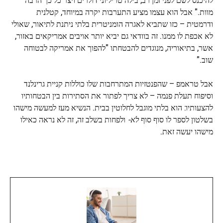
מוות." אבל הוא עצמו מציע התערבות יקרה במיוחד, קטלנית
ודרמטית – כזו שתביא לאגרה הומניטרית בלתי ניתנת לתיאור, שאולי
לא אכפת לו ממנו. זה בוודאי גם יביא יותר אויבים אמריקאים באזור,
אשר, בתיאוריה, מנוגדים להבטחתו "להפוך את אמריקה לבטוחה
שוב."
אבל טראמפ – שהפנטזיות המתרחבות שלו כוללות קניית גרינלנד
וסיפוח תעלת פנמה – לא צריך לפתור את הסתירות בין הבטחותיו
להצעותיו: הוא בלתי מוגבל לחלוטין בבית. הנשיא מעז למעשה מישהו
בשלטון לספר לו סוף סוף
לֹא-
ולפחות בשלב זה, זה לא נראה כאילו
מישהו יעשה זאת.