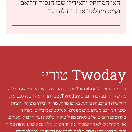
האי המרוחק והאידילי שבו הנסיך וויליאם
וקייט מידלטון אוהבים להירגע
Twoday טודיי
ברוכים הבאים ל-Twoday טודיי, המרכז החדש והמוביל שלכם לכל
מה שקורה בעולם היום. ב Twoday, מטרתנו היא להביא לכם את
החדשות העדכניות ביותר, באופן מהיר, מדויק ובלתי משוחד. הצוות
שלנו, המורכב מעיתונאים מנוסים ואנליסטים מובילים, ממוקד
בתחומים רחבים של נושאים מפוליטיקה וכלכלה ועד תרבות וספורט.
אנו מתחייבים לא רק למסור את החדשות, אלא גם להציע ניתוח עמוק
והקשר היסטורי שיאפשר לכם להבין את הסיפור מעבר לכותרת.