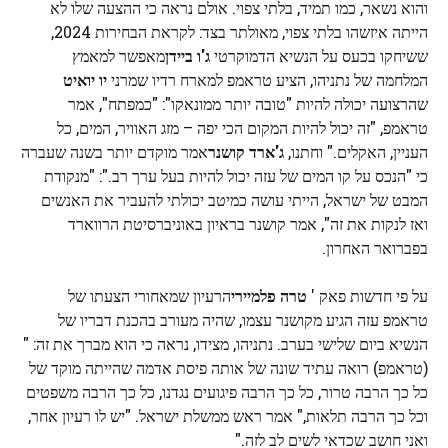
והוא נשאר, כמו תמיד, בלתי צפוי. אולם נראה כי ההצעה שלו לא
הייתה איזשהו בלתי צפוי, מאולתר בצד: לקראת הבחירות 2024,
ששיחקו בכעס על הנשיא הדמוקרטי
ג'ו ביידן
מאפשר למאמץ
המלחמה של נתניהו, הציע טראמפ למארח רדיו שמרני
יו יואיט
שהרצועה יכולה להיות "טובה יותר ממונאקו": "כמפתח", אמר
טראמפ, "זה יכול להיות המקום הכי יפה – מזג האוויר, המים, כל
העניין, האקלים." וחתנו,
ג'ארד קושנר
אמר מוקדם יותר בשנה שעברה
כי "הנכס על קו המים של עזה יכול להיות בעל ערך רב.": "מנקודת
המבט של ישראל, הייתי עושה כמיטב יכולתי להעביר את האנשים
ואז לנקות את זה", אמר קושנר בראיון באוניברסיטת הרווארד
בפברואר האחרון.
על פי חדשות פאק '
טרה פלמיירי
הרעיון שמאחורי הצעתו של
טראמפ עזה הגיע מקושנר עצמו, שהיה מעורב בהכנת דבריו של
הנשיא ביום שלישי בערב. נתניהו, מצידו, נראה כי הוא מברך את זה: "
(טראמפ) רואה עתיד שונה של אותה פיסת אדמה שהייתה מוקד של
כל כך הרבה טרור, כל כך הרבה פיגועים נגדנו, כל כך הרבה משפטים
וכל כך הרבה תלאות," אמר ראש ממשלת ישראל. "יש לו רעיון אחר,
ואני חושב שכדאי לשים לב לזה."