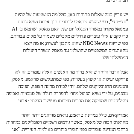
יש עדיין כמה שאלות פתוחות כאן, כולל מה המשמעות של להיות
"חצי-חצי", כפי שהציע טראמפ לכתבים תוך אירוח נשיא צרפת
עמנואל מקרון
במשרד הסגלגל יום שני; האם מאסק ישתמש ב- AI
כדי לקבוע אילו עובדים פדרליים מקבלים לשמור על מקום עבודתם,
כפי שדיווח NBC News שהוא מתכנן לעשות; או מה ייצא
מהאתגרים המשפטיים שהושלמו נגד מאסק ומשרד היעילות
הממשלתי שלו.
אבל הדבר היחיד ש
הוא
ברור מה האנשים האלה עומדים: זה לא
פרויקט יעילות או קיצוץ בעלויות, כפי שמתעקשים טראמפ, מאסק,
והמגינים הרפובליקנים שלהם. זוהי לכידת מדינה חצופה, הפיכה
מבפנים, על ידי נשיא הפועל מחוץ להפרדה רגילה של סמכויות ואכיפה
ניהיליסטית שמפיקה את מרבית סמכותו מעושרו הבלתי -אדוני.
אמריקאים, כולל במדינת טראמפ, נראים מודאגים יותר ויותר
מהתפוס הכוח של מאסק, כאשר גורמים רשמיים רפובליקנים במחוזות
ברחבי המדינה עומדים בפני חומרי בוחרים באולמות העירייה. "אנו