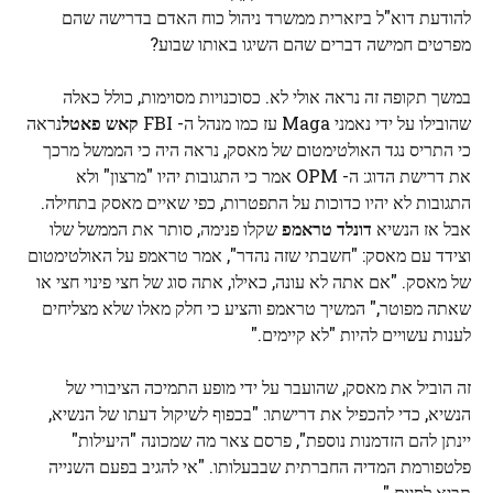
להודעת דוא"ל ביזארית ממשרד ניהול כוח האדם בדרישה שהם
מפרטים חמישה דברים שהם השיגו באותו שבוע?
במשך תקופה זה נראה אולי לא. כסוכנויות מסוימות, כולל כאלה
שהובילו על ידי נאמני Maga עז כמו מנהל ה- FBI
קאש פאטל
נראה
כי התריס נגד האולטימטום של מאסק, נראה היה כי הממשל מרכך
את דרישת הדוג: ה- OPM אמר כי התגובות יהיו "מרצון" ולא
התגובות לא יהיו כדוכות על התפטרות, כפי שאיים מאסק בתחילה.
אבל אז הנשיא
דונלד טראמפ
שקלו פנימה, סותר את הממשל שלו
וצידד עם מאסק: "חשבתי שזה נהדר", אמר טראמפ על האולטימטום
של מאסק. "אם אתה לא עונה, כאילו, אתה סוג של חצי פינוי חצי או
שאתה מפוטר," המשיך טראמפ והציע כי חלק מאלו שלא מצליחים
לענות עשויים להיות "לא קיימים."
זה הוביל את מאסק, שהועבר על ידי מופע התמיכה הציבורי של
הנשיא, כדי להכפיל את דרישתו: "בכפוף לשיקול דעתו של הנשיא,
יינתן להם הזדמנות נוספת", פרסם צאר מה שמכונה "היעילות"
פלטפורמת המדיה החברתית שבבעלותו. "אי להגיב בפעם השנייה
תביא לסיום."