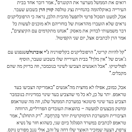
רואים את הממשל מערער את הקונגרס", אמר דובר אחד בבית
העירייה באוקלהומה בהנחיית נציג טולסה
קווין הרן
בשבוע שעבר.
אבל, למעט תסכול פרטי ולתפעל מהבית הלבן, נראה כי הרפובליקנים
נראים שלא הועברו מהדאגות של בוחריהם ולא מוכנים לעשות כל
דבר משמעותי לבדוק את מאסק: "אנחנו מתקדמים עם הקיצוצים",
אמר הרן לכתבים אצל, יום שני הקפיטול.
"קל להיות קריטי," הרפובליקנים בקליפורניה
ג'יי אוברנולט
שנפגש עם
ג'אנים של "אין מלך!" בבית העירייה שלו בשבוע שעבר, הוסיף
לפוליטיקו. "אבל האנשים הצביעו לשינוי בנובמבר, וזה בדיוק מה שהם
מקבלים."
אבל, כמובן, אפילו לא מחצית מה"אנשים "באמריקה הצביעו בעד
טראמפ. יתר על כן, לא כל מי שהצביע בעד שינוי במדיניות בנובמבר
הצביע בעד שינוי סיטונאי במערכת הממשל שלנו, וזה מה שטראמפ
ומושק מבצעים למעשה – בהוצאות העובדים הפדרליים, הרווחה
הציבורית והמערכת הדמוקרטית יותר בְּהַרְחָבָה. "רק התחלנו", אמר
טראמפ לכתבים במשרד הסגלגל ביום שני, כשהוא חזר על נשיא
צרפת, הצעה שמזכיר האוצר שלו דחה על זהב, אולי נגנב מפורט נוקס.