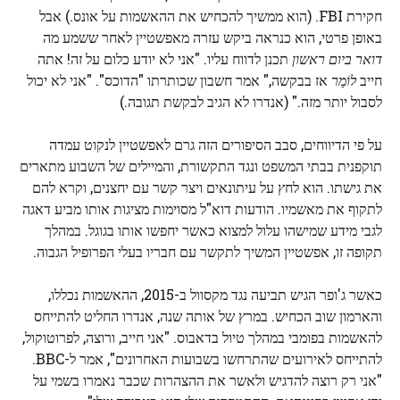
חקירת FBI. (הוא ממשיך להכחיש את ההאשמות על אונס.) אבל
באופן פרטי, הוא כנראה ביקש עזרה מאפשטיין לאחר ששמע מה
דואר ביום ראשון
תכנן לדווח עליו. "אני לא יודע כלום על זה! אתה
חייב
לוֹמַר
אז בבקשה," אמר חשבון שכותרתו "הדוכס". "אני לא יכול
לסבול יותר מזה." (אנדרו לא הגיב לבקשת תגובה.)
על פי הדיווחים, סבב הסיפורים הזה גרם לאפשטיין לנקוט עמדה
תוקפנית בבתי המשפט ונגד התקשורת, והמיילים של השבוע מתארים
את גישתו. הוא לחץ על עיתונאים ויצר קשר עם יחצנים, וקרא להם
לתקוף את מאשמיו. הודעות דוא"ל מסוימות מציגות אותו מביע דאגה
לגבי מידע שמישהו עלול למצוא כאשר יחפשו אותו בגוגל. במהלך
תקופה זו, אפשטיין המשיך לתקשר עם חבריו בעלי הפרופיל הגבוה.
כאשר ג'ופר הגיש תביעה נגד מקסוול ב-2015, ההאשמות נכללו,
והארמון שוב הכחיש. במרץ של אותה שנה, אנדרו החליט להתייחס
להאשמות בפומבי במהלך טיול בדאבוס. "אני חייב, ורוצה, לפרוטוקול,
להתייחס לאירועים שהתרחשו בשבועות האחרונים", אמר ל-BBC.
"אני רק רוצה להדגיש ולאשר את ההצהרות שכבר נאמרו בשמי על