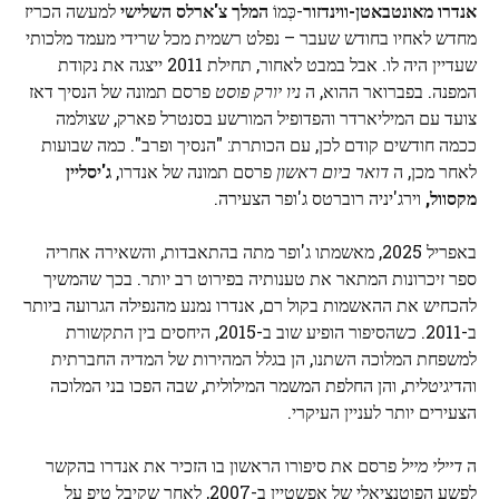
אנדרו מאונטבאטן-ווינדזור
-כְּמוֹ
המלך צ'ארלס השלישי
למעשה הכריז
מחדש לאחיו בחודש שעבר – נפלט רשמית מכל שרידי מעמד מלכותי
שעדיין היה לו. אבל במבט לאחור, תחילת 2011 ייצגה את נקודת
המפנה. בפברואר ההוא, ה
ניו יורק פוסט
פרסם תמונה של הנסיך דאז
צועד עם המיליארדר והפדופיל המורשע בסנטרל פארק, שצולמה
ככמה חודשים קודם לכן, עם הכותרת: "הנסיך ופרב". כמה שבועות
לאחר מכן, ה
דואר ביום ראשון
פרסם תמונה של אנדרו,
ג'יסליין
מקסוול,
וירג'יניה רוברטס ג'ופר הצעירה.
באפריל 2025, מאשמתו ג'ופר מתה בהתאבדות, והשאירה אחריה
ספר זיכרונות המתאר את טענותיה בפירוט רב יותר. בכך שהמשיך
להכחיש את ההאשמות בקול רם, אנדרו נמנע מהנפילה הגרועה ביותר
ב-2011. כשהסיפור הופיע שוב ב-2015, היחסים בין התקשורת
למשפחת המלוכה השתנו, הן בגלל המהירות של המדיה החברתית
והדיגיטלית, והן החלפת המשמר המילולית, שבה הפכו בני המלוכה
הצעירים יותר לעניין העיקרי.
ה
דיילי מייל
פרסם את סיפורו הראשון בו הזכיר את אנדרו בהקשר
לפשע הפוטנציאלי של אפשטיין ב-2007, לאחר שקיבל טיפ על