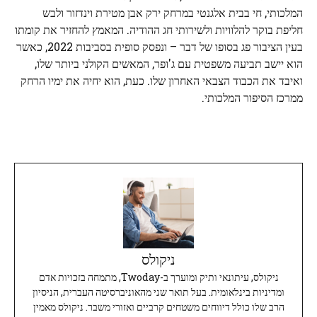
המלכותי, חי בבית אלגנטי במרחק ירק אבן מטירת וינדזור ולבש
חליפת בוקר להלוויות ולשירותי חג ההודיה. המאמץ להחזיר את קומתו
בעין הציבור פג בסופו של דבר – ונפסק סופית בסביבות 2022, כאשר
הוא יישב תביעה משפטית עם ג'ופר, המאשים הקולני ביותר שלו,
ואיבד את הכבוד הצבאי האחרון שלו. כעת, הוא יחיה את ימיו הרחק
ממרכז הסיפור המלכותי.
ניקולס
ניקולס, עיתונאי ותיק ומוערך ב-Twoday, מתמחה בזכויות אדם
ומדיניות בינלאומית. בעל תואר שני מהאוניברסיטה העברית, הניסיון
הרב שלו כולל דיווחים משטחים קרביים ואזורי משבר. ניקולס מאמין