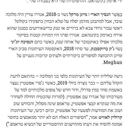
ידי ארמון בקינגהאם. ההתמקדות שלי היא בעבודה שלי".
כַּאֲשֵׁר
הנסיך הארי
ו
מייגן מרקל
נשוי ב-2018, אנדרו עדיין היה מלוכה
עובד, אבל למתבונן מזדמן יסלח על שלא הבחין בתפקידו כקולונל
ראשי עבור גדודי צבא לא ברורים או
טנק כריש
אירועים בסגנון שהוא
אירח בארמון בקינגהאם. אנדרו ופרגי היו דמויות קטנות בסיקור
מלכותי אפילו באוקטובר של אותה שנה, כאשר בתם
הנסיכה יוג'יני
נָשׂוּי
ג'ק ברוקסבנק.
עד סתיו 2018, האקסטזה העיתונות סביב הארי
ומייגן התכווצה לסיפורים ביקורתיים ולעתים קרובות גזעניים על
Meghan.
גישה שלילית יותר של העיתונות כלפי בני המלוכה – בהתאם לדעת
הקהל עליהם – כבר נוצרה ביולי 2019, כאשר ג'פרי אפשטיין נעצר
באשמת סחר במין פדרלי, ודור חדש של צופים מלכותיים למד על
מעורבותו של אנדרו עם אפשטיין. (למרות שהבטיח תחילה לשחרר
את מה שנקרא קבצי אפשטיין, טראמפ שינה מסלול, והכחיש שוב
ושוב את המודעות לפשעיו של אפשטיין, וביום רביעי, שר העיתונות
קרוליין לאוויט
אמר, "הסיפורים האלה הם לא יותר ממאמצים בחוסר
אמונה להסיח את דעתו מההישגים ההיסטוריים של הנשיא טראמפ.")