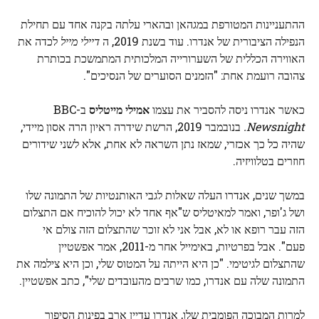
ההתעניינות המטורפת במגהאן ובהארי עלתה בקנה אחד עם תחילת
הנפילה הציבורית של אנדרו. עוד בשנת 2019, ה
דיילי מייל
לכדה את
האווירה הכללית של השערורייה המלכותית המתמשכת בכותרת
צהובה רועמת אחת: "הזמנים הסוערים של הנסיכים".
כאשר אנדרו ניסה להסביר את עצמו
אמילי מייטליס
ב-BBC
Newsnight.
בנובמבר 2019, הרשת שידרה ראיון הרה אסון מיידי,
שהיה כל כך אכזרי, שמאז נתן השראה לא אחת, אלא לשני שידורים
חוזרים בטלוויזיה.
במשך שנים, אנדרו העלה שאלות לגבי האותנטיות של התמונה שלו
ושל ג'ופר, ואמר למאיטליס ש"אף אחד לא יכול להוכיח אם התצלום
הזה עבר רופא או לא, אבל אני לא זוכר שהתצלום הזה צולם אי
פעם". אבל בפרטיות, באימייל אחר מ-2011, אמר אפשטיין
שהתצלום לגיטימי. "כן היא הייתה על המטוס שלי, וכן היא צילמה את
התמונה שלה עם אנדרו, כמו שרבים מהעובדים שלי", כתב אפשטיין.
למרות המבוכה הפומבית שלו, אנדרו עדיין ארב בפינות הסיפור