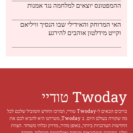
ההמפטונס יוצאים למלחמה נגד אמנות
האי המרוחק והאידילי שבו הנסיך וויליאם
וקייט מידלטון אוהבים להירגע
Twoday טודיי
ברוכים הבאים ל-Twoday טודיי, המרכז החדש והמוביל שלכם לכל
מה שקורה בעולם היום. ב Twoday, מטרתנו היא להביא לכם את
החדשות העדכניות ביותר, באופן מהיר, מדויק ובלתי משוחד. הצוות
שלנו, המורכב מעיתונאים מנוסים ואנליסטים מובילים, ממוקד