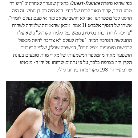
כפי שהיא סיפרה
Ouest-france
בראיון שנערך לאחרונה: "ריצ'רד
טבע בנהר, קרוב מאוד לבית של דודי. הוא היה רק ​​בן חמש. זה היה
הרסני לכל משפחתנו. אני לא חושב שכאב כזה אי פעם נעלם לגמרי",
אשתו של
הנסיך אלברט
II
אמר. מכאן שהאמונה שלמידה לשחות
"צריכה להיות זכות בסיסית, ממש כמו ללמוד לקרוא." נושא עליו
התעקשה הנסיכה תמיד. "עלות לעולם לא צריכה להיות מכשול
לרכישת מיומנויות מציל חיים", המשיכה שרלין, שלפי הדיווחים
הושפעה מאוד מהמספר המשמעותי של מקרי מוות טובעים בעונת
הקיץ הזו: בצרפת בלבד, על פי נתונים שדווחו על ידי ה-
מונאקו
טריביון
–
היו 193 מקרי מוות בין יוני ליולי.