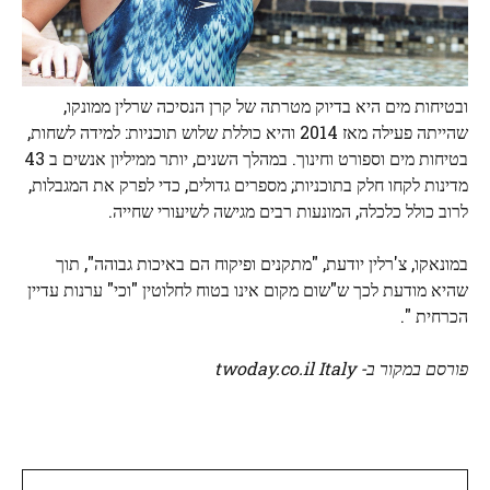
ובטיחות מים היא בדיוק מטרתה של קרן הנסיכה שרלין ממונקו,
שהייתה פעילה מאז 2014 והיא כוללת שלוש תוכניות: למידה לשחות,
בטיחות מים וספורט וחינוך. במהלך השנים, יותר ממיליון אנשים ב 43
מדינות לקחו חלק בתוכניות; מספרים גדולים, כדי לפרק את המגבלות,
לרוב כולל כלכלה, המונעות רבים מגישה לשיעורי שחייה.
במונאקו, צ'רלין יודעת, "מתקנים ופיקוח הם באיכות גבוהה", תוך
שהיא מודעת לכך ש"שום מקום אינו בטוח לחלוטין "וכי" ערנות עדיין
הכרחית ".
פורסם במקור ב- twoday.co.il Italy