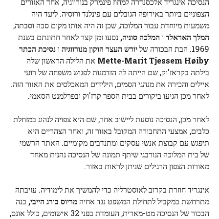
הנסיכה אינגריד אלכסנדרה למחוז פינמרק בנורווגיה, אחד האזורים
הצפוניים ביותר באירופה הגובלים עם פינלנד ורוסיה. ליעד היה
משמעות מיוחדת עבור המלוכה, שכן זה היה אותו מקום סבה וסבתה,
המלך האראלד
ו
המלכה סוניה
,
נסעו זמן קצר לאחר חתונתם בשנת
1969. הבת הבכורה של
יורש העצר הוקון מנורווגיה
ו
נסיכת הכתר
Mette-Marit Tjessem Høiby
את הלילה הראשון שלה
בילתה בקראז'וק, שם הייתה לה הזדמנות לפגוש משפחה של רועי
איילים והכירה את מנהגי הסמים, הילידים המאכלסים את האזור הזה.
לאחר מכן הגיעו ביקורים בבית הספר קרז'וק ובפרלמנט הסאמי.
לאחר מכן, הנסיכה נוסעת ליישוב אחר, שם היא צפויה לנהוג במזחלת
כלבים, אמצעי התחבורה המקובל באזור זה, ואחר הצהריים היא
תיפגש עם קבוצת אנשי עסקים ומתנדבים מקומיים. האתר הרשמי
של בית המלוכה הנורבגי שיתף תמונה של הנסיכה נהנית מאחד
מאורות הצפון הרגילים שניתן לראות באזור.
אינגריד חוזרת בקרוב לאוסטרליה כדי להמשיך את לימודיה. עזיבתה
מתרחשת במקביל לתחילת המשפט נגד אחיה
מריוס בורג הייבי,
בנה
הבכור של הנסיכה מט-מארית, העומדת בפני 32 אישומים, כולל אונס,