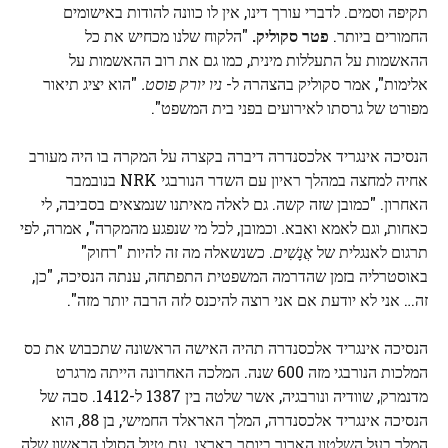
תקיפה וסמים. לדברי עורך דינו, אין לו כוונה להודות באישומים
החמורים ביותר.
פטר סקוליק.
"הלקוח שלנו מכחיש את כל
ההאשמות על התעללות מינית, כמו גם את רוב ההאשמות על
אלימות", אמר סקוליק בהצהרה ל-
ניו יורק פוסט.
"הוא יציג תיאור
מפורט של גרסתו לאירועים בפני בית המשפט".
הנסיכה אינגריד אלכסנדרה דיברה בקצרה על המקרה בו היה מעורב
אחיה למחצה במהלך ראיון עם השדר הנורבגי NRK בנובמבר
האחרון. "כמובן שזה קשה. גם לאלה מאיתנו שנמצאים בסביבה, לי
כאחות, וגם לאמא ואבא. וכמובן, לכל מי שנפגע מהמקרה", אמרה, לפי
תרגום לאנגלית של
אֲנָשִׁים
. כשנשאלה מה זה להיות "רחוק"
באוסטרליה בזמן שהדרמה המשפטית התפתחה, ענתה הנסיכה, "כן,
זה… אני לא יודעת אם אני רוצה להיכנס לזה הרבה יותר מזה".
הנסיכה אינגריד אלכסנדרה תהיה האישה הראשונה שתכבוש את כס
המלכות הנורבגי מזה 600 שנה. המלכה האחרונה הייתה מרגרט
מדנמרק, שוודיה ונורבגיה, אשר שלטה בין 1387 ל-1412. סבה של
הנסיכה אינגריד אלכסנדרה, המלך האראלד החמישי, בן 88, הוא
המלך בעל השלטון הארוך ביותר בארצו. עם טיול הסולו הראשון שלה