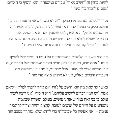
להיות בחוץ זה "חשוב מאוד" עבורם כמשפחה. הוא הוסיף כי הילדים
"מנסים ללמוד כלי נגינה."
נסיך ויילס גם נגע בעתידו כמלך. "זה לא משהו שאני מתעורר בבוקר
וחושב עליו, כי בעיניי, להיות אותנטי ולהיות עצמי, ולהיות אמיתי זה
מה שמניע אותי," הוא אמר, לפני שהוסיף שהוא אכן שוקל את
התפקיד שעליו למלא כדי להבטיח שהמונרכיה תהיה מוסד שמתאים
לעתיד. "אני לוקח את התפקידים והאחריות שלי ברצינות."
אך הוא חשף כי הלחצים המשפחתיים על גורלו העתידי יכול להציף
אותו. "אתה יודע, דאגה או לחץ סביב הצד המשפחתי של הדברים, זה
אכן מציפה אותי לא מעט. אבל מבחינת, אתה יודע, לעשות את
העבודה ודברים כאלה, אני לא מרגיש מוצף מדי מזה."
כאשר לוי שאל מה הוא חושב על ג'ורג 'יום אחד להפוך למלך, וויליאם
אמר, "יש המון דברים לחשוב עליהם." הוא הוסיף, "אני רוצה ליצור
עולם בו בני גאה במה שאנחנו עושים, בעולם ומשרה שבאמת
משפיעים על חייהם של אנשים לטובה.
לְהָצִיק
והייתי צריך להתבגר
פנימה – ואני אעשה כל שביכולתי כדי לוודא שלא נסתדר במצב הזה.