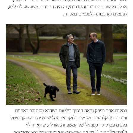
אבל ככל שהם התבגרו והתבגרתי, זה היה חם וחם. משעשע להפליא,
לפעמים לא בכוונה, לפעמים במקרה.
במקום אחר בפרק נראה הנסיך וויליאם כשהוא מסתובב באחוזת
ווינדזור על קלנועית חשמלית ולוקח את
נחל שייט
יוצר ושחקן בטיול
כלבים עם קוקר ספניאל של המשפחה, אורלה, שתארה לוי
כ"סוריאליסטית ". ויליאם, שחשף שהוא מעריץ של
פאי אמריקאי