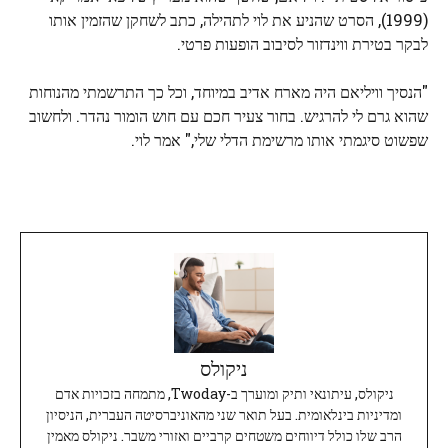
(1999), הסרט שהניע את לוי לתהילה, כתב לשחקן שהזמין אותו
לבקר בטירת ווינדזור לסיבוב הופעות פרטי.
"הנסיך וויליאם היה מארח אדיב במיוחד, וכל כך התרשמתי מהנוחות
שהוא גרם לי להרגיש. בחור צעיר חכם עם חוש הומור נהדר. ולחשוב
שפשוט סיגמתי אותו מרשימת הדלי שלי," אמר לוי.
ניקולס
ניקולס, עיתונאי ותיק ומוערך ב-Twoday, מתמחה בזכויות אדם
ומדיניות בינלאומית. בעל תואר שני מהאוניברסיטה העברית, הניסיון
הרב שלו כולל דיווחים משטחים קרביים ואזורי משבר. ניקולס מאמין