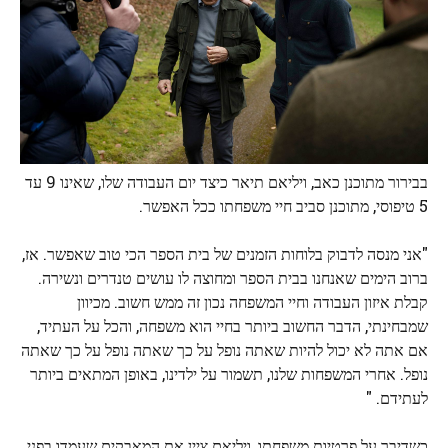
בבירור מתוכנן כאב, ויליאם תיאר כיצד יום העבודה שלו, שאינו 9 עד
5 טיפוסי, מתוכנן סביב חיי משפחתו ככל האפשר.
"אני מנסה לדבוק בלוחות הזמנים של בית הספר הכי טוב שאפשר. אז,
ברוב הימים שאנחנו בבית הספר ומחוצה לו עושים טנדרים ונשירה.
קבלת איזון העבודה וחיי המשפחה נכון זה ממש חשוב. מכיוון
שמבחינתי, הדבר החשוב ביותר בחיי הוא משפחה, והכל על העתיד,
אם אתה לא יכול להיות שאתה נופל על כך שאתה נופל על כך שאתה
נופל. אחרי המשפחות שלנו, תשמור על ילדינו, באופן המתאים ביותר
לעתידם. "
כשדיבר על פרטיות משפחתו, ויליאם ציין את המאבקים שעמדו בפני