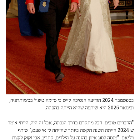
בספטמבר 2024 הודיעה הנסיכה קייט כי סיימה טיפול בכימותרפיה,
ובינואר 2025 היא שיתפה שהיא הייתה בהפוגה.
"הדברים טובים. הכל מתקדם בדרך הנכונה, אבל זה היה, הייתי אומר
ש 2024 הייתה השנה הקשה ביותר שהייתה לי אי פעם," שיתף
ויליאם. "מנסה לסוג איזון בהגנה על הילדים, קתרין, אבי זקוק לקצת