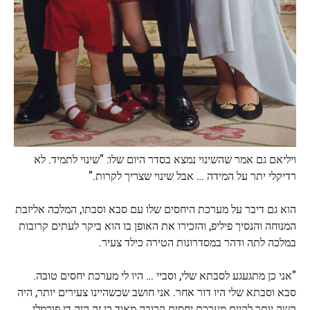
ויליאם גם אמר שהשינוי נמצא בסדר היום שלו: "שינוי לתמיד. לא
רדיקלי יתר על המידה … אבל שינוי שצריך לקרות."
הוא גם דיבר על מערכת היחסים שלו עם סבא וסבתו, המלכה אליזבת
המנוחה והנסיך פיליפ, והזכירו את האופן בו הוא ביקר לעתים קרובות
במלכה לתה ודהר במסדרונות הטירה כילד צעיר.
"אני כן מתגעגע לסבתא שלי, וסביי … היו לי מערכת יחסים טובה.
סבא וסבתא שלי היו דור אחר. אני חושב שכשהיינו צעירים יותר, היה
קשה יותר לקיים מערכת יחסים קרובה מאוד כי זה היה די פורמלי,