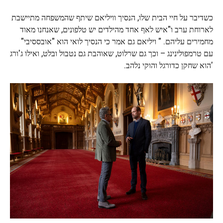
כשדיבר על חיי הבית שלו, הנסיך וויליאם שיתף שהמשפחה מתיישבת
לארוחת ערב ו"איש לאף אחד מהילדים יש טלפונים, שאנחנו מאוד
מחמירים עליהם. " ויליאם גם אמר כי הנסיך לואי הוא "אובססיבי"
עם טרמפולינינג – וכך גם שרלוט, שאוהבת גם נטבול ובלט, ואילו ג'ורג
'הוא שחקן כדורגל והוקי נלהב.