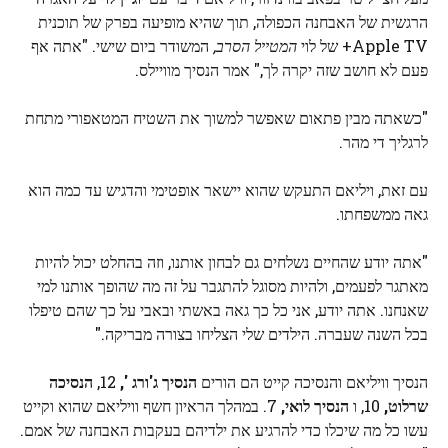
הרגשית של האבחנה הכפולה, תוך שהיא מופיעה בפרק של תוכנית
Apple TV+ של לוי
המטייל הסרב,
המשודר ביום שישי. "אתה אף
פעם לא חושב שזה יקרה לך," אמר הנסיך מוויילס.
"כשאתה מבין פתאום שאפשר למשוך את השטיח המטאפורי מתחת
לרגליך די מהר.
עם זאת, ויליאם התעקש שהוא יישאר אופטימי והדגיש עד כמה הוא
גאה ממשפחתו.
"אתה יודע שהחיים נשלחים גם לבחון אותנו, וזה בהחלט יכול להיות
מאתגר לפעמים, ולהיות מסוגל להתגבר על זה מה שהופך אותנו למי
שאנחנו. אתה יודע, אני כל כך גאה באשתי ובאבי על כך שהם טיפלו
בכל השנה שעברה. הילדים שלי הצליחו בצורה מבריקה."
הנסיך וויליאם והנסיכה קייט הם הורים
הנסיך ג'ורג ',
12,
הנסיכה
שרלוט,
10, ו
הנסיך לואי,
7. במהלך הראיון חשף וויליאם שהוא וקייט
עשו כל מה שיכלו כדי להרגיע את ילדיהם בעקבות האבחנה של אמם.