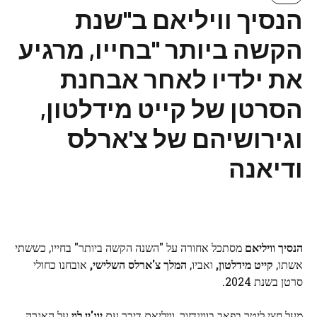
הנסיך וויליאם ב"שנת
הקשה ביותר "בחייו, מרגיע
את ילדיו לאחר אבחנת
הסרטן של קייט מידלטון,
וגירושיהם של צ'ארלס
ודיאנה
הנסיך וויליאם
מסתכל אחורה על "השנה הקשה ביותר" בחייו, כששתי
אשתו,
קייט מידלטון,
ואביו,
המלך צ'ארלס השלישי,
אובחנו כחולי
סרטן בשנת 2024.
מעל חצי ליטר בפאב בווינדזור, וויליאם דיבר עם
יוג'ין לוי
על האגרה