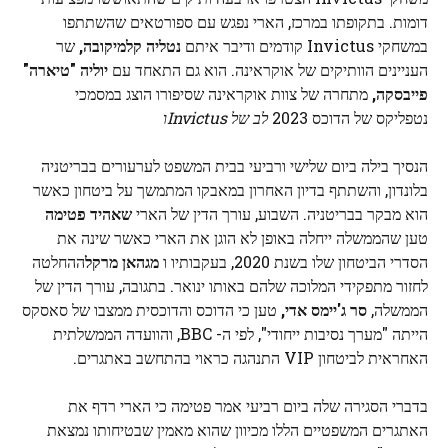
דומות. בתקופתו במרכז, הארי נפגש עם ספורטאים שהשתתפו
במשחקי Invictus קודמים ודיבר איתם
נטליה קלמיקובה,
שר
העניינים הוותיקים של אוקראינה. הוא גם התאחד עם
יוליה "טיארה"
פייבסקה,
מתחרה של צוות אוקראינה שסיפורו הוצג במסמכי
נטפליקס של הדוכס 2023
לב של Invictus
ו
הנסיך בילה ביום שלישי ורביעי בבית המשפט לערעורים בבריטניה
בלונדון, והשתתף בדיון האחרון במאבקו המתמשך על ביטחון כאשר
הוא מבקר בבריטניה. השבוע, עורך הדין של הארי
שאהיד פטימה
טען שהממשלה ייחלה באופן לא הוגן את הארי כאשר שינה את
הסדרי הביטחון שלו בשנת 2020, בעקבותיו ו
מגהאן מרקל
ההחלטה
לחזור מתפקידי המלוכה שלהם באותו ינואר. בתגובה, עורך הדין של
הממשלה,
סר ג'יימס אדי,
טען כי הדוכס והדוכסית ממצבו של סאסקס
הייתה "מערך נסיבות ייחודי", לפי ה- BBC, והוועדה הממשלתית
האחראית לביטחון VIP התנהגה כראוי בהתחשב באתגרים.
בדברי הסגירה שלה ביום רביעי אמר פטימה כי הארי רדף את
האתגרים המשפטיים הללו מכיוון שהוא מאמין שבטיחותו נמצאת