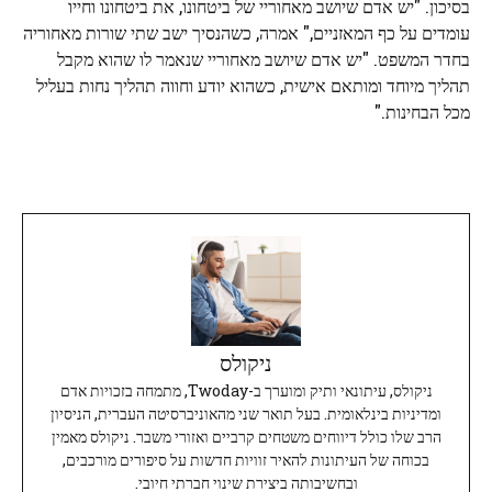
בסיכון. "יש אדם שיושב מאחוריי של ביטחונו, את ביטחונו וחייו
עומדים על כף המאזניים," אמרה, כשהנסיך ישב שתי שורות מאחוריה
בחדר המשפט. "יש אדם שיושב מאחוריי שנאמר לו שהוא מקבל
תהליך מיוחד ומותאם אישית, כשהוא יודע וחווה תהליך נחות בעליל
מכל הבחינות."
ניקולס
ניקולס, עיתונאי ותיק ומוערך ב-Twoday, מתמחה בזכויות אדם
ומדיניות בינלאומית. בעל תואר שני מהאוניברסיטה העברית, הניסיון
הרב שלו כולל דיווחים משטחים קרביים ואזורי משבר. ניקולס מאמין
בכוחה של העיתונות להאיר זוויות חדשות על סיפורים מורכבים,
ובחשיבותה ביצירת שינוי חברתי חיובי.