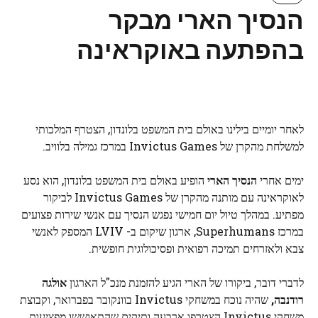
הנסיך הארי מבקר
בהפתעה באוקראינה
לאחר יומיים בילינו באולם בית המשפט בלונדון, הצטרף המלכותי
למשלחת מהקרן של Invictus Games במרכז גמילה בלוויב.
ימים אחרי
הנסיך הארי
הופיע באולם בית המשפט בלונדון, הוא נסע
לאוקראינה עם מותנה מהקרן של Invictus Games לביקור
מפתיע. במהלך טיול יום חמישי נפגש הנסיך עם אנשי שירות פצועים
במרכז Superhumans, ארגון שיקום ב- LVIV המספק לאנשי
צבא ולאזרחים תמיכה רפואית ופסיכולוגית חופשית.
לדברי דובר, ביקורו של הארי הגיע להזמנת מנכ"ל הארגון
אולגה
רודנבה,
שהיה נוכח במשחקי Invictus בוונקובר בפברואר, וקבוצת
משחקי Invictus הצטרפו ארבעה ותיקים שהתאוששו מפציעות