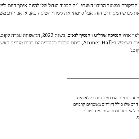
 ל-RAF Cranwell כדי לשמש כקצין הביקורת במצעד הריבון השנתי. "זה הכבוד הגדול שלי להיות איתך היום 
"אמנם לא סיימתי בדיוק את מגרש המסדרים הזה, אבל סיימתי את לימודי הטיסה כאן, אז אני יודע
לצד אחיו
הנסיכה שרלוט
ו
הנסיך לואיס.
בשנת 2022, המשפחה עברה לק
של ווינדזור הום פארק, לאחר שבילתה את רוב השנתיים הקודמות בשימוש ב-Anmer Hall, ביתם הכפרי בסנדרי
טג'.
עיתונאי ותיק ומוערך ב-Twoday, מתמחה בזכויות אדם ומדיניות בינלאומית.
 הרב שלו כולל דיווחים משטחים קרביים
ת להאיר זוויות חדשות על סיפורים
.