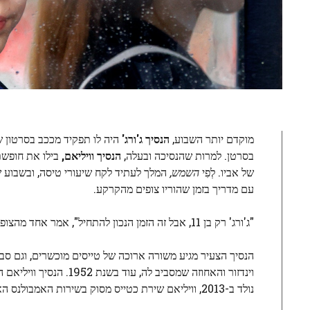
מוקדם יותר השבוע,
הנסיך ג'ורג'
היה לו תפקיד מככב בסרטון ש
בסרטן. למרות שהנסיכה ובעלה,
הנסיך וויליאם,
בילו את חופשת
של אביו. לְפִי
השמש,
המלך לעתיד לקח שיעורי טיסה, ובשבוע ש
עם מדריך בזמן שהוריו צופים מהקרקע.
"ג'ורג' רק בן 11, אבל זה הזמן הנכון להתחיל", אמר אחד מהצופים לצהובון. "הוריו צפו בג'ורג' בורח מבטיחות הקרקע, אבל הוא טס עם מדריך ואהב את זה".
הנסיך הצעיר מגיע משורה ארוכה של טייסים מוכשרים, וגם סב
נולד ב-2013, וויליאם שירת כטייס מסוק בשירות האמבולנס האווירי של East Anglia.