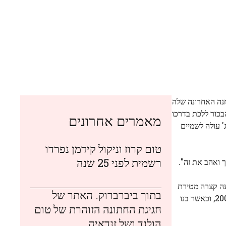
חנה האחרונה שלה
בכור ללכת בדרכו
מאמרים אחרונים
' עולה לשמיים
טום קרוז וניקול קידמן נפרדו
רשמית לפני 25 שנה
יעה קצרה מטירת
בתוך ביברברוק. האתר של
וינדזור והאחוזה שמסביב לה, עוד בשנת 1952. הנסיך וויליאם הרוויח את כנפיו לאחר אימון טיסה ב-Royal Air Force Cranwell ב-2008, וכאשר בנו
חגיגת החתונה הזוהרת של טום
הולנד ושל זנדאיה