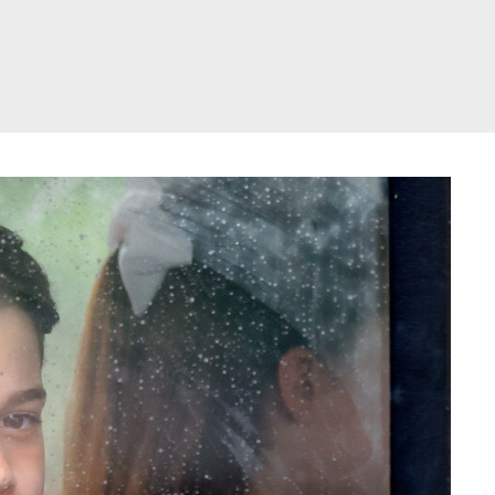
דלג
תוכן