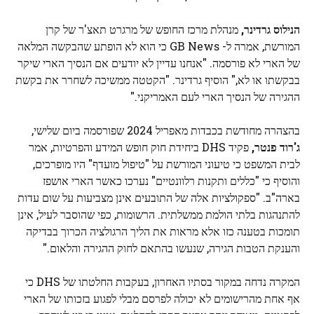
הנילוס גרדינר,
מנהלת מרכז החופש של מרגרט תאצ'ר של קרן
המורשת, אמרה ל- GB News כי הוא לא הופתע שהבקשה המלאה
של הארי לא פורסמה. "אנחנו עדיין לא יודעים אם הנסיך הארי שיקר
בבקשתו או לא," הוסיף גרדינר. "הקטטה ממשיכה לשחרר את בקשת
ההגירה של הנסיך הארי לעם האמריקני."
בהצהרה מחודשת בכבדות מאפריל 2024 שפורסמה ביום שלישי,
ג'רוד פנטר,
פקיד DHS ביחידת חוק חופש המידע והפרטיות, אמר
לבית המשפט כי טיעוני המורשת על "טיפול מועדף" היו מופרכים,
והוסיף כי "כללים ותקנות רלוונטיים" נערכו כאשר הארי אושפז
בארה"ב. "ספקולציות אלה של התובעים אינן מצביעות על שום עדות
להתנהגות בלתי הולמת ממשלתית. הרשומות, כפי שהוסבר לעיל, אינן
תומכות בטענה כזו אלא מראות את הליך הרגולציה הכרוך בבדיקה
והענקת הטבות הגירה, שנעשו בהתאם לחוק ההגירה והלאום."
המקרה נדחה במקור בסתיו האחרון, בעקבות החלטתו של DHS כי
אף אחת מהרישומים לא יכולה לפרסם מבלי לפגוע בזכותו של הארי