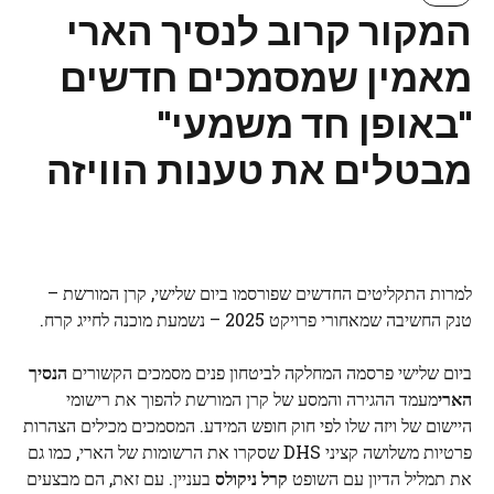
המקור קרוב לנסיך הארי
מאמין שמסמכים חדשים
"באופן חד משמעי"
מבטלים את טענות הוויזה
למרות התקליטים החדשים שפורסמו ביום שלישי, קרן המורשת –
טנק החשיבה שמאחורי פרויקט 2025 – נשמעת מוכנה לחייג קרח.
ביום שלישי פרסמה המחלקה לביטחון פנים מסמכים הקשורים
הנסיך
הארי
מעמד ההגירה והמסע של קרן המורשת להפוך את רישומי
היישום של ויזה שלו לפי חוק חופש המידע. המסמכים מכילים הצהרות
פרטיות משלושה קציני DHS שסקרו את הרשומות של הארי, כמו גם
את תמליל הדיון עם השופט
קרל ניקולס
בעניין. עם זאת, הם מבצעים