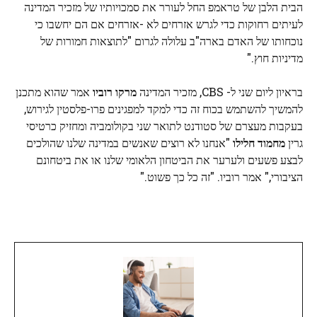
הבית הלבן של טראמפ החל לעורר את סמכויותיו של מזכיר המדינה
לעיתים רחוקות כדי לגרש אזרחים לא -אזרחים אם הם יחשבו כי
נוכחותו של האדם בארה"ב עלולה לגרום "לתוצאות חמורות של
מדיניות חוץ."
בראיון ליום שני ל- CBS, מזכיר המדינה
מרקו רוביו
אמר שהוא מתכנן
להמשיך להשתמש בכוח זה כדי למקד למפגינים פרו-פלסטין לגירוש,
בעקבות מעצרם של סטודנט לתואר שני בקולומביה ומחזיק כרטיסי
גרין
מחמוד חליל
ו
"אנחנו לא רוצים שאנשים במדינה שלנו שהולכים
לבצע פשעים ולערער את הביטחון הלאומי שלנו או את ביטחונם
הציבורי," אמר רוביו. "זה כל כך פשוט."