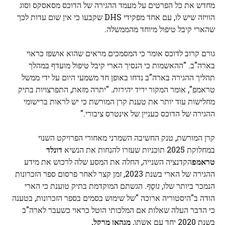
מחדש את כל הפרטים על מעמד ההגירה של הדוכס מסאסקס וסוג
הוויזה שיש לו, עם אחד מפקידי DHS שקבעו כי אין שום עדות לכך
שהארי קיבל טיפול מיוחד מהממשלה.
גורם קרוב לדוכס אומר כי המסמכים מראים שהוא אושפז כראוי
בארה"ב. "ההאשמות כי הנסיך הארי קיבל טיפול מועדף במהלך
תהליך ההגירה בארה"ב נדחו באופן חד משמעי היום על ידי ממשל
טראמפ", אומר המקור
יריד יהירות.
"יתרה מזאת, התפרצויות בתיק
מחלישות עוד יותר את טענת קרן המורשת כי יש לראות ברישומי
ההגירה של הדוכס כעניין של אינטרס ציבורי."
קרן המורשת, טנק החשיבה השמרני מאחורי הפרויקט השנוי
במחלוקת 2025 תוכניות שעזרו להנחות את הנשיא
דונלד
טראמפ
הקדנציה השנייה, החלה את המסע שלה לרכוש את מידע
ההגירה של הארי בשנת 2023, זמן קצר לאחר פרסום ספר הזכרונות
הנמכר ביותר שלו,
נוֹסָף.
הגשתם המוקדמת בתיק טוענת כי הארי
הודה ב"היסטוריה ארוכה "של שימוש בסמים בספר הזכרונות, בטענה
כי הדבר העלה שאלות אם המלכותי הוטל כראוי כשעבר לארה"ב
בשנת 2020 יחד עם אשתו,
מגהאן מרקל.