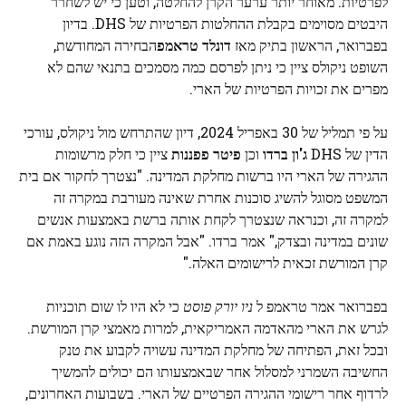
לפרטיות. מאוחר יותר ערער הקרן להחלטה, וטען כי יש לשחרר
היבטים מסוימים בקבלת ההחלטות הפרטיות של DHS. בדיון
בפברואר, הראשון בתיק מאז
דונלד טראמפ
הבחירה המחודשת,
השופט ניקולס ציין כי ניתן לפרסם כמה מסמכים בתנאי שהם לא
מפרים את זכויות הפרטיות של הארי.
על פי תמליל של 30 באפריל 2024, דיון שהתרחש מול ניקולס, עורכי
הדין של DHS
ג'ון ברדו
וכן
פיטר פפננות
ציין כי חלק מרשומות
ההגירה של הארי היו ברשות מחלקת המדינה. "נצטרך לחקור אם בית
המשפט מסוגל להשיג סוכנות אחרת שאינה מעורבת במקרה זה
למקרה זה, וכנראה שנצטרך לקחת אותה ברשת באמצעות אנשים
שונים במדינה ובצדק," אמר ברדו. "אבל המקרה הזה נוגע באמת אם
קרן המורשת זכאית לרישומים האלה."
בפברואר אמר טראמפ ל
ניו יורק פוסט
כי לא היו לו שום תוכניות
לגרש את הארי מהאדמה האמריקאית, למרות מאמצי קרן המורשת.
ובכל זאת, הפתיחה של מחלקת המדינה עשויה לקבוע את טנק
החשיבה השמרני למסלול אחר שבאמצעותו הם יכולים להמשיך
לרדוף אחר רישומי ההגירה הפרטיים של הארי. בשבועות האחרונים,