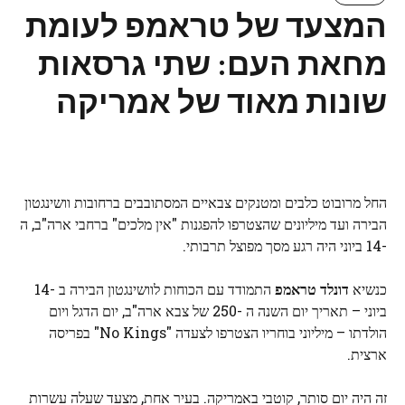
המצעד של טראמפ לעומת
מחאת העם: שתי גרסאות
שונות מאוד של אמריקה
החל מרובוט כלבים ומטנקים צבאיים המסתובבים ברחובות וושינגטון
הבירה ועד מיליונים שהצטרפו להפגנות "אין מלכים" ברחבי ארה"ב, ה
-14 ביוני היה רגע מסך מפוצל תרבותי.
כנשיא
דונלד טראמפ
התמודד עם הכוחות לוושינגטון הבירה ב -14
ביוני – תאריך יום השנה ה -250 של צבא ארה"ב, יום הדגל ויום
הולדתו – מיליוני בוחריו הצטרפו לצעדה "No Kings" בפריסה
ארצית.
זה היה יום סותר, קוטבי באמריקה. בעיר אחת, מצעד שעלה עשרות