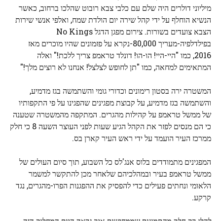
מיליוני דולרים היה שלם עם כלבי צבא רובוט שהלכו ברחוב, כאשר
הנשיא הוחלף על ידי קהל שירה יום הולדת שמח, ואלפי אנשי שירות
הצבא צועדים בשורות. צירום מפגן הדגל No Kings
בפילדלפיה-מעריך 80,000-נקרא על פזמונים שהיו מוכרים מאז
2016, כמו "היי-היי! הו-הו! דונלד טראמפ צריך ללכת!" ואלה
המתאימים למחאה, כמו "תן לחופש לצלצל! אנחנו לא רוצים מלך!"
המשטרה ירה בסטון רימונים וכדורי גומי והשתמשה בגז מדמיע,
והשתמשה בגז מדמיע, על קבוצת מפגינים שהפגינו על פי התקפותיו
של ממשל טראמפ על קהילות מהגרים. המתקפה מהמשטרה שטענה
כי הם מנסים לפזר את הקהל הגיע שעות לפני העוצר השעה 8 כי חלק
ממרכז העיר הועמד על ידי ראש העיר קארן בס.
המפגינים מתמודדים בלוס אנג'לס כל השבוע, תוך סיום העולים של
ממשל טראמפ בעיר ובמהלכיהם שלאחר מכן להתקשר למשמר
הלאומי ונחתים פעילים כדי להפסיק את ההפגנות הפרו-מהגרים, נגד
קרקע.
להלן רק חלק מהתמונות שממחישות איך נראה היום המחלוק הזה