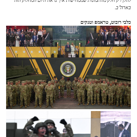
בארה"ב.
כלבי רובוט, טראמפ וטנקים