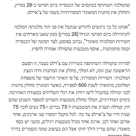
שהמלכה תשתתף בטקסים של הכנסייה ביום חמישי ב-28 במרץ,
ותחלק את מתנות המאונדי המסורתיות בשמו של צ'ארלס.
"אנחנו כל כך נרגשים להודיע ​​שנקבל את פני הוד מלכותה המלכה
לקתדרלה ביום חמישי הגדול (28 במרץ) בזמן שאנו מארחים את
השירות המלכותי מאונדי", נכתב בפוסט, לצד תמונה של הכנסייה
וכמה מהמתנות , אוסף מטבעות שקמילה אמורה להפיץ.
למרות שקמילה השתתפה בשירות עם צ'רלס בעבר, זו הפעם
הראשונה שבן זוגה, לא המלך, מחלק את המתנות והיה הנציג
המלכותי. השירות המסורתי, על פי האתר הרשמי של משפחת
המלוכה, מתוארך לשנת 600 לספירה, כאשר המונרך מחלק מתנות
לבני קהילה במקביל לישו רוחץ את רגלי השליחים בסעודה האחרונה.
בימים המודרניים, המלך מחלק מטבעות השווים למספר השנים שהם
חיו; קמילה תעניק את המטבעות ל-75 גברים ו-75 נשים לזכר 75
שנות חייו של צ'ארלס עד כה. לכל מקבל יימסרו שני ארנקים, אחד
אדום ואחד לבן. ארנק אחד מכיל מטבעות רגילים, ובשני יש כסף
מאונדי, שהם עדיין הילך חוקי אבל הם בעיצוב שונה ונשמרים בדרך
כלל כמזכרת.