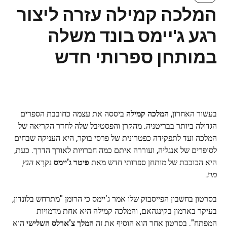
המלכה קמילה עזרה ליצור
רגע ג'יימס בונד משלה
במותחן ספרותי חדש
בעשור האחרון,
המלכה קמילה
ביססה את עצמה כחובבת הספרים
הגדולה ביותר בבריטניה. מהקרן והפסטיבל שלה לחדר הקריאה של
המלכה ועד לתפקידה כפטרונית של פרסי בוקר, היא העניקה שבחים
לסופרים של אנגליה, ועוררה איתם כמה חברויות לאורך הדרך. כעת,
היא הכוכבת של מותחן ספרותי חדש מאת
פיטר ג'יימס
נִקרָא
הנץ
מת
.
בסרטון בחשבון הפייסבוק שלו אמר ג'יימס כי הרומן "מתרחש בלונדון,
בעיקר בארמון בקינגהאם, והמלכה קמילה היא אחת מדמויות
המפתח". בסרטון אחר הוא הוסיף את זה
המלך צ'ארלס השלישי
הוא