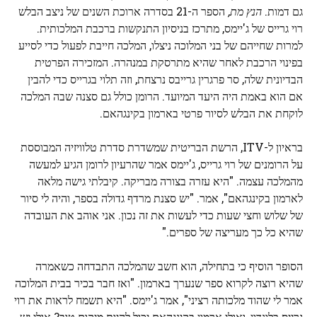
גם דמות.
הנץ מת,
הספר ה-21 בסדרה ארוכת השנים של ניצב הבלש
רוי גרייס של ג'יימס, מתרכז בניסיון התנקשות ברכבת המלכותית.
למרות שחייהם של בני המלוכה ניצלו, המלכה חייבת לפעול כדי לסייע
בפינוי הרכבת לאחר שהיא מתרסקת במנהרה. המזכירה הפרטית
הבדיונית שלה, סר פרגרין גרייבס נרצחת, וזה תלוי בגרייס כדי להבין
אם הוא באמת היה היעד המיועד. הרומן כולל גם סצנה שבה המלכה
לוקחת את הבלש לסיור פרטי בארמון בקינגהאם.
בראיון ל-ITV, הרשת הבריטית שמשדרת סדרת טלוויזיה המבוססת
על הרומנים של רוי גרייס, ג'יימס אמר שהרעיון לרומן הגיע למעשה
מהמלכה עצמה. "היא עזרה בצורה מבריקה. קיבלתי גישה מלאה
לארמון בקינגהאם", אמר. "יש סצנת מרדף גדולה בספר, והיה לי סיור
של שלוש וחצי שעות כדי לעשות את זה נכון. אני אוהב את העובדה
שהיא כל כך מעריצה של ספרים."
הסופר הוסיף כי בתחילה, הוא חשב שהמלכה התבדחה כשאמרה
שהיא רוצה לקרוא ספר שנערך בארמון. "ואז חבר בכיר בבית המלוכה
אמר לי שהוד מלכותה רציני", אמר ג'יימס. "היא תשמח לראות את רוי
גרייס בלונדון, ואולי ארמון בקינגהאם יכול להיות מיקום טוב? אולי יש