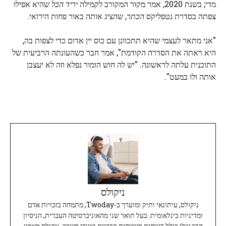
מדי; בשנת 2020, אמר מקור המקורב לקמילה
יריד הבל
שהיא אפילו
צפתה בסדרת נטפליקס
הכתר,
שהציג אותה באור פחות הירואי.
"אני מתאר לעצמי שהיא תתכוונן עם כוס יין אדום כדי לצפות בה,
היא ראתה את הסדרה הקודמת", אמר חבר כשהעונתה הרביעית של
התוכנית עלתה לראשונה. "יש לה חוש הומור נפלא וזה לא יעצבן
אותה ולו במעט".
ניקולס
ניקולס, עיתונאי ותיק ומוערך ב-Twoday, מתמחה בזכויות אדם
ומדיניות בינלאומית. בעל תואר שני מהאוניברסיטה העברית, הניסיון
הרב שלו כולל דיווחים משטחים קרביים ואזורי משבר. ניקולס מאמין