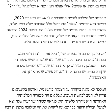
רצח בארמון, או שניים? אולי אעלה רעיון שהוא יוכל לנהל על ידה?"
אהבתה של המלכה לגרייס התפרסמה לראשונה באפריל 2020,
כאשר היא פרסמה "שלפי" הסגר של חלל העבודה שלה בסקוטלנד,
שהציג באופן בולט ערימה של ספריו של ג'יימס. בשנת 2024 הופיעה
ג'יימס בסדרת הפודקאסטים שלה, חדר הקריאה של המלכה. שם,
קמילה אמרה שרוי גרייס הוא הבלש הבדיוני האהוב עליה.
"יש כל כך הרבה מהספרים שלו," היא אמרה. "התחלתי ממש
בהתחלה. הדבר היפה בספרים שלו הוא שלמרות שיש סיפור די
מפחיד שנמשך, תמיד יש לך את החוט של גרייס והחיים שלו ומה
שקורה בחייו. יש הרבה פיתולים, וזה פשוט שומר אותך על
האצבעות".
המלכה לא נתנה ביקורת על הצגתה ב
הנץ מת,
וארמון בקינגהאם
עדיין לא הגיב לבקשת תגובה. אבל אם ההיסטוריה המלכותית
האחרונה היא מדריך כלשהו, ​​היא כנראה שמחה שהרעיון שלה יצא
לפועל. קמילה ידועה בכך שאינה לוקחת את חיי המלוכה ברצינות רבה