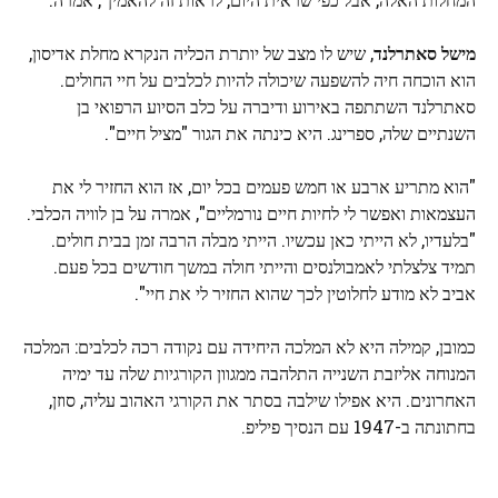
מישל סאתרלנד
, שיש לו מצב של יותרת הכליה הנקרא מחלת אדיסון,
הוא הוכחה חיה להשפעה שיכולה להיות לכלבים על חיי החולים.
סאתרלנד השתתפה באירוע ודיברה על כלב הסיוע הרפואי בן
השנתיים שלה, ספרינג. היא כינתה את הגור "מציל חיים".
"הוא מתריע ארבע או חמש פעמים בכל יום, אז הוא החזיר לי את
העצמאות ואפשר לי לחיות חיים נורמליים", אמרה על בן לוויה הכלבי.
"בלעדיו, לא הייתי כאן עכשיו. הייתי מבלה הרבה זמן בבית חולים.
תמיד צלצלתי לאמבולנסים והייתי חולה במשך חודשים בכל פעם.
אביב לא מודע לחלוטין לכך שהוא החזיר לי את חיי".
כמובן, קמילה היא לא המלכה היחידה עם נקודה רכה לכלבים: המלכה
המנוחה אליזבת השנייה התלהבה ממגוון הקורגיות שלה עד ימיה
האחרונים. היא אפילו שילבה בסתר את הקורגי האהוב עליה, סוזן,
בחתונתה ב-1947 עם הנסיך פיליפ.