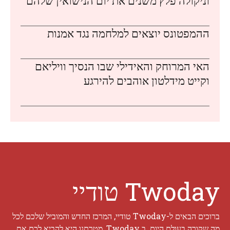
וניקולה פלץ משנים את יום הנישואין שלהם
ההמפטונס יוצאים למלחמה נגד אמנות
האי המרוחק והאידילי שבו הנסיך וויליאם
וקייט מידלטון אוהבים להירגע
Twoday טודיי
ברוכים הבאים ל-Twoday טודיי, המרכז החדש והמוביל שלכם לכל
מה שקורה בעולם היום. ב Twoday, מטרתנו היא להביא לכם את