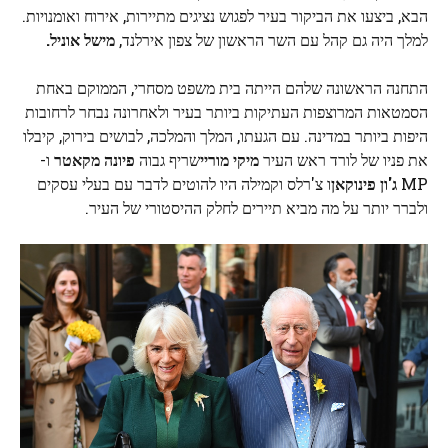
הבא, ביצעו את הביקור בעיר לפגוש נציגים מתיירות, אירוח ואומנויות.
למלך היה גם קהל עם השר הראשון של צפון אירלנד,
מישל אוניל.
התחנה הראשונה שלהם הייתה בית משפט מסחרי, הממוקם באחת
הסמטאות המרוצפות העתיקות ביותר בעיר ולאחרונה נבחר לרחובות
היפות ביותר במדינה. עם הגעתו, המלך והמלכה, לבושים בירוק, קיבלו
את פניו של לורד ראש העיר
מיקי מוריי
שריף גבוה
פיונה מקאטר
ו-
MP
ג'ון פינוקאן
ו צ'רלס וקמילה היו להוטים לדבר עם בעלי עסקים
ולברר יותר על מה מביא תיירים לחלק ההיסטורי של העיר.