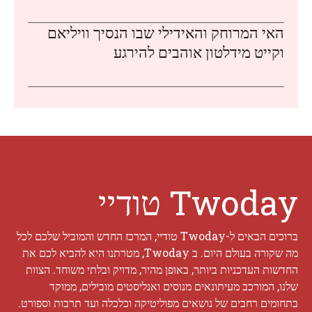
האי המרוחק והאידילי שבו הנסיך וויליאם
וקייט מידלטון אוהבים להירגע
Twoday טודיי
ברוכים הבאים ל-Twoday טודיי, המרכז החדש והמוביל שלכם לכל
מה שקורה בעולם היום. ב Twoday, מטרתנו היא להביא לכם את
החדשות העדכניות ביותר, באופן מהיר, מדויק ובלתי משוחד. הצוות
שלנו, המורכב מעיתונאים מנוסים ואנליסטים מובילים, ממוקד
בתחומים רחבים של נושאים מפוליטיקה וכלכלה ועד תרבות וספורט.