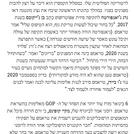
לרטוריקה הפוליטית שלו. במסלול הקמפיין הוא דיבר על רצון להכות
מפגינים בפניו. במהלך כהונתו הראשונה שיבח את נציג מונטנה דאז
גרג ג'יאנפורטה
לתקיפה פיזית
אַפּוֹטרוֹפּוֹס
כַתָב
בן ג'ייקובס
בשנת
2017. "כל בחור שיכול לעשות טריקת גוף, הוא הטיפוס שלי!" אמר
טראמפ. (גיאנפורטה הודה מאוחר יותר באשמת תקיפה של עוולה
וקיבל עונש מאסר של שישה חודשים שנדחה.) כאשר התפרצה
המחאות לאחר שקצין משטרת מיניאפוליס רצח את ג'ורג 'פלויד
בשנת 2020, טראמפ כינה את המפגינים "בריונים" ואמר: "כשהתחיל
הבזזה, הירי הירי מתחיל. " הביטוי הדהד הערה שנעשתה בשנות
השישים על ידי מפקד משטרת מיאמי הקשור למתחים גזעיים בעיר
(טראמפ טען שהוא לא היה מודע למקורותיו). בדיון בספטמבר 2020
נגד
ג'ו ביידן,
טראמפ סירב לגנות אלימות עליונה לבנה ואמר לבנים
הגאים "לעמוד אחורה ולעמוד לצד."
6 בינואר מזרז עוד יותר את הפחד של ה- GOP מאלימות בהשראת
טראמפ. רומני אמר לביוגרף שלו,
מקיי קופינס,
כי זרם חרדה סיכל את
המאמצים הרפובליקנים להעניש רשמית את טראמפ על תפקידו
בהסיתות המהומות. "חבר הקונגרס הרפובליקני אחד הודה לרומני
שהוא רוצה להצביע בעד ההדחה השנייה של טראמפ, אך בחר שלא