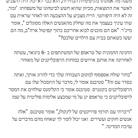
משנה מה אמונתו בלגיטימיות הבחירות, הוא כבר לא יכול היה להצביע
לאשר את התוצאות, מכיוון שהוא חשש לביטחונו של משפחתו. 'זכור,
זה לא היה היפותטי. היית מצביע על ההצבעה הזו לאחר שראית עם
שתי עיניך בעצמך את מה שחלק מהאנשים האלה מסוגלים ", אומר
מייג'ר. "אם הם מוכנים לבוא אחריכם בתוך קפיטול ארה"ב, מה הם
יעשו כשאתם בבית עם הילדים שלכם?"
החנינה ההמונית של טראמפ של המשתתפים ב -6 בינואר, עשתה
לאחרונה את אותם אירועים במוחות הרפובליקנים של מאוחר.
"בחור שולח אספסוף למקום העבודה שלך כדי להרוג אותך, ואתה
בסדר עם זה?" סטיבנס אומר לי, מדבר על התסכול שלו עם
הרפובליקנים בקונגרס. סטיבנס אומר כי הקלימנס שולחים את המסר
לרפובליקנים כי טראמפ יגן על מי שמבצע אלימות פוליטית על שמו.
"דיברתי עם תורמי פרויקטים של לינקולן," אומר סטיבנס. "אלה
אנשים חזקים ועשירים. ואני יכול לומר לך שאחוז מהם מדברים על
עזיבת המדינה. "