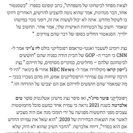
לצאת מפחד לביטחונו של משפחתו", כתב קופינס בספרו. "כשסנטור
אחד, חבר מנהיגות, אמר שהוא נוטה להצביע להרשיע, האחרים דחקו
בו לשקול מחדש. אתה לא יכול לעשות את זה, רומני נזכר במישהו
שאמר. חשוב על הבטיחות האישית שלך, אמר אחר. תחשוב על
ילדיך. הסנאטור החליט בסופו של דבר שהם צודקים. "
נציג ויומינג לשעבר ואנטי-טראמפ רפובליקני בולט
ליז צ'ייני
אמר ל-
CNN כי חברי ה- GOP של הבית הודה בפניה שהם "חוששים
לביטחונם שלהם – מחליטים, במקרים מסוימים, על חייהם." נָצִיג
ג'ייסון קראו
מקולורדו אמר ל- NBC News אחרי 6 בינואר: "היו לי
הרבה שיחות עם עמיתיי הרפובליקנים אמש, וזוג מהם נשברו בבכי –
מה שמאמר שהם חוששים לחייהם אם הם יצביעו על ההדחה הזו."
רֶפּוּבּלִיקָנִי
פיטר מייג'ר,
ואז סיפר נציג מישיגן
אטלנטיק
סוֹפֵר
טים
אלברטה
בשנת 2021 נראה כי עמית אחד כמעט סובל מתמוטטות
עצבים מפני החששות מפגיעה על ידי תומכי מגה אם היה מצביע
לאשר את תוצאות הבחירות של 2020: "הוא שאל את עמיתו החדש
אם הוא בסדר", דיווח אלברטה. "החבר השיב שהוא לא היה; שלא