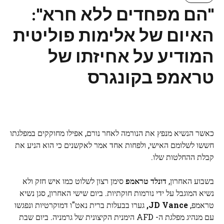
"הם מפחדים ללא חרא":
האיום של אלימות פוליטית
המודיע על אחיזתו של
טראמפ בקונגרס
כאשר הנשיא מנפץ את הנורמה לאחר נורם, אפילו מחוקקים במפלגתו
חששו לשלומם האישי, ולפחות אחד אמר לאקשנים כי הוא הניע את
קבלת ההחלטות שלו.
בשבוע האחרון,
דונלד טראמפ
סימן רצון לשלוט כמו איש חזק ולא
נשיא המוגבל על ידי נורמות חוקתיות. ביום שישי האחרון, סגן נשיא
טראמפ,
JD Vance,
גערו בבעלות ברית נאט"ו דמוקרטיות ונפגשו
עם מנהיג מפלגת ה- AFD הימנית הקיצונית של גרמניה. ביום שבת