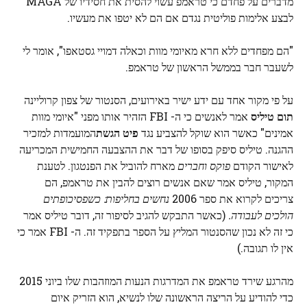
מדברים על פחדם כי טראמפ עשוי להסית את חסידיו של MAGA
לבצע אלימות פוליטית נגדם אם הם לא יטפו את מעשיו.
"הם מפחדים ללא חרא מאיומי מוות וכאלה דמויי גסטאפו", אומר לי
לשעבר חבר בממשל הראשון של טראמפ.
על פי מקור אחד עם ידע ישיר באירועים, הסנטור של צפון קרוליינה
תום טיליס
אמר לאנשים כי ה- FBI הזהיר אותו מפני "איומי מוות
אמינים" כאשר הוא שוקל להצביע נגד
פיט הגשת
המועמדות למזכיר
ההגנה. טיליס סיפק בסופו של דבר את ההצבעה החמישית המכריעה
לאישור הקודם
פוקס וחברים
מארח להוביל את הפנטגון. לטענת
המקור, טיליס אמר שאם אנשים רוצים להבין את טראמפ, הם
צריכים לקרוא את ספר 2006
נחשים בחליפות: כשפסיכופתים
הולכים לעבודה.
(כאשר התבקש להגיב לסיפור זה, דובר טיליס אמר
כי זה לא נכון שהסנטור המליץ ​​על הספר בתפקיד זה. ה- FBI אמר כי
אין לו תגובה.)
מהרגע שירד טראמפ את המדרגות הנעות המוזהבות שלו ביוני 2015
כדי להודיע ​​על הריצה הראשונה שלו לנשיא, הוא הזריק איום