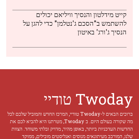
קייט מידלטון והנסיך וויליאם יכולים
להשתמש ב"הסכם ג'נטלמן" כדי להגן על
הנסיך ג'ורג' באיטון
Twoday טודיי
ברוכים הבאים ל-Twoday טודיי, המרכז החדש והמוביל שלכם לכל
מה שקורה בעולם היום. ב Twoday, מטרתנו היא להביא לכם את
החדשות העדכניות ביותר, באופן מהיר, מדויק ובלתי משוחד. הצוות
שלנו, המורכב מעיתונאים מנוסים ואנליסטים מובילים, ממוקד