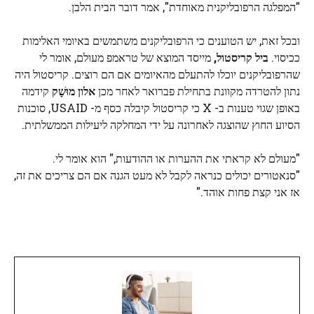
"המפלגה הרפובליקנית מאוחדת", אמר דובר הבית הלבן.
ובכל זאת, יש הטוענים כי הרפובליקנים משתמשים באיומי האלימות
ככיסוי.
ביל קריסטול,
מייסד המוצא של טראמפ מעולם, אומר לי
שהרפובליקנים יוכלו להתעלם מהאיומים אם הם רוצים. קריסטול היה
נתון להטרדה מקוונת בתחילת פברואר לאחר מכן
אלון
מוּשָׁק
קידמה
באופן שגוי טענות ב- X כי קריסטול קיבלה כסף מ- USAID, סוכנות
הסיוע החוץ שהוצגה לאחרונה על ידי המחלקה ליעילות הממשלתית.
"מעולם לא קראתי את ההערות או ההודעות," הוא אומר לי.
"סנאטורים יכולים כנראה לקבל לא מעט הגנה אם הם צריכים את זה,
אז אני קצת פחות אוהד."