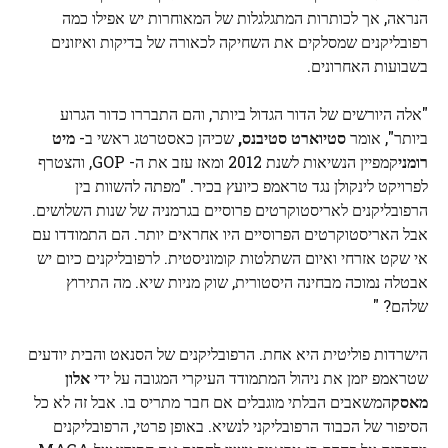
הנראה, אך לכותרות המתגלגלות של המאוחרות יש אפילו כמה
רפובליקנים שמסלקים את השחיקה לכאורה של בדיקות ואיזונים
בשבועות האחרונים.
"אלה היורשים של הדור הגדול ביותר, והם התבררו כדור הגרוע
ביותר", אומר
סטיוארט סטיבנס,
שכיהן כאסטרטג ראשי ב-
מיט
רומני
קמפיין הנשיאות לשנת 2012 ומאז עזב את ה- GOP, והצטרף
לפרויקט לינקולן נגד טראמפ כיועץ בכיר. "מפתה להשוות בין
הרפובליקנים לאריסטוקרטים פרוסיים בגרמניה של שנות השלושים.
אבל האריסטוקרטים הפרוסיים היו אחראים יותר. הם התמודדו עם
אי שקט אזרחי ואיום השתלטות קומוניסטית. לרפובליקנים כיום יש
אבטלה נמוכה מבחינה היסטורית, שוק מניות שיא. מה התירוץ
שלהם? "
הישרדות פוליטית היא אחת. הרפובליקנים של הסנאט והבית יודעים
שטראמפ יזמן את ניהול המתמודד העיקרי המגובה על ידי
אלון
מאסק
המשאבים הבלתי מוגבלים אם חבר מתריס בו. אבל זה לא כל
הסיפור של הכבוד הרפובליקני לנשיא. באופן פרטי, הרפובליקנים