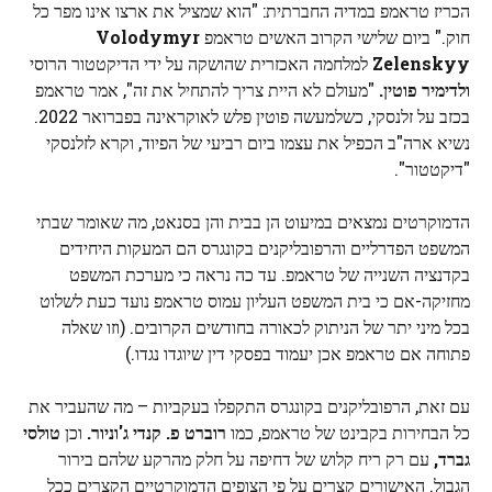
הכריז טראמפ במדיה החברתית: "הוא שמציל את ארצו אינו מפר כל
חוק." ביום שלישי הקרוב האשים טראמפ
Volodymyr
Zelenskyy
למלחמה האכזרית שהושקה על ידי הדיקטטור הרוסי
ולדימיר פוטין.
"מעולם לא היית צריך להתחיל את זה", אמר טראמפ
בכזב על זלנסקי, כשלמעשה פוטין פלש לאוקראינה בפברואר 2022.
נשיא ארה"ב הכפיל את עצמו ביום רביעי של הפיוד, וקרא לזלנסקי
"דיקטטור".
הדמוקרטים נמצאים במיעוט הן בבית והן בסנאט, מה שאומר שבתי
המשפט הפדרליים והרפובליקנים בקונגרס הם המעקות היחידים
בקדנציה השנייה של טראמפ. עד כה נראה כי מערכת המשפט
מחזיקה-אם כי בית המשפט העליון עמוס טראמפ נועד כעת לשלוט
בכל מיני יתר של הניתוק לכאורה בחודשים הקרובים. (וזו שאלה
פתוחה אם טראמפ אכן יעמוד בפסקי דין שיוגדו נגדו.)
עם זאת, הרפובליקנים בקונגרס התקפלו בעקביות – מה שהעביר את
כל הבחירות בקבינט של טראמפ, כמו
רוברט פ. קנדי ​​ג'וניור.
וכן
טולסי
גברד,
עם רק ריח קלוש של דחיפה על חלק מהרקע שלהם בירור
הגבול. האישורים קצרים על פי הצופים הדמוקרטיים הקצרים ככל