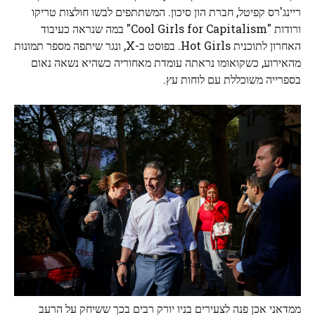
ריינג'רס קפיטל, חברת הון סיכון. המשתתפים לבשו חולצות טריקו
ורודות "Cool Girls for Capitalism" במה שנראה כעיבוד
האחרון לתוכנית Hot Girls. בפוסט ב-X, ונגר שיתפה מספר תמונות
מהאירוע, כשקואומו נראתה עומדת מאחוריה כשהיא נשאה נאום
בספרייה משוכללת עם לוחות עץ.
ממדאני אכן פנה לצעירים בניו יורק רבים בכך ששיחק על הרעב