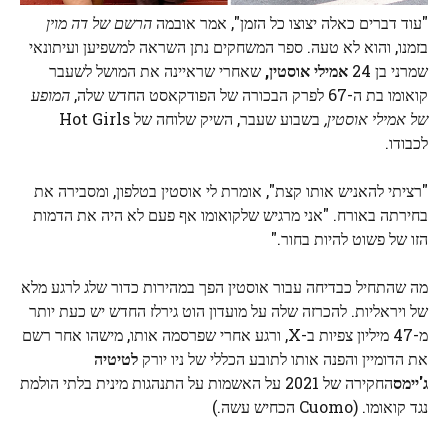
"עוד דברים כאלה יצוצו כל הזמן", אמר אובמה
הרשם של דה מוין
בזמנו, והוא לא טעה. ספר המשחקים נתן השראה למשפיען ועיתונאי
שמרני בן 24
אמילי אוסטין,
שאחרי שראיינה את המושל לשעבר
קואומו בת ה-67 לפרק הבכורה של הפודקאסט החדש שלה,
המופע
של אמילי אוסטין,
בשבוע שעבר, השיק שלוחה של Hot Girls
לכבודו.
"רציתי להאניש אותו קצת", אומרת לי אוסטין בטלפון, ומסבירה את
בחירתה באורח. "אני מרגיש שלקואומו אף פעם לא היה את הדמות
הזו של פשוט להיות בחור."
מה שהתחיל כבדיחה עבור אוסטין הפך במהירות כדור שלג לרגע מלא
של ויראליות. להכרזה שלה על מועדון הוט גירלז החדש יש כעת יותר
מ-47 מיליון צפיות ב-X, ורגע אחרי שפרסמה אותו, מישהו אחר רשם
את הדומיין והפנה אותו לתובע הכללי של ניו יורק
לטיטיה
ג'יימס
החקירה של 2021 על האשמות על התנהגות מינית בלתי הולמת
נגד קואומו. (Cuomo הכחיש עשה.)