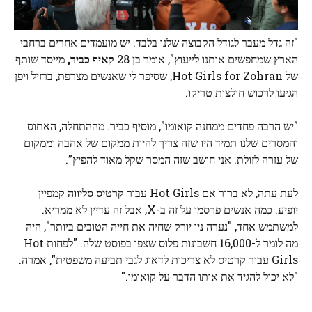
"זה גדל מעבר לגודל הקבוצה שלנו בלבד. יש מועמדים אחרים ברחבי
הארץ שמחפשים אותנו לייעוץ", אומר בן 28
קאיף כביר,
מייסד שותף
של Hot Girls for Zohran, שסיפר לי שאנשים מצרפת, ברזיל ויפן
הגיעו לרכוש חולצות טריקו.
"יש הרבה פחדים ממחנה קואומו", מוסיף כביר. מההתחלה, האתוס
והמסרים שלנו תמיד היו שזה צריך להיות ממקום של אהבה וממקום
של עזרה לזולת. אני חושב שזה המסר שקל מאוד להפיץ”.
לעת עתה, לא ברור אם Hot Girls עבור
קרטיס סליווה
קמפיין
יופיע. כמה אנשים פרסמו על זה ב-X, אבל זה עדיין לא ממריא.
למשתמש אחד, "נערה ניו יורק שחיה את חייה הטובים ביותר", היה
מה לומר ל-16,000 חשבונות פלוס שצפו בפוסט שלה. "לפחות Hot
Girls עבור קרטיס לא צריכות לדאוג לגבי תביעה משפטית", אמרה.
"לא יכול להגיד את אותו הדבר על קואומו."