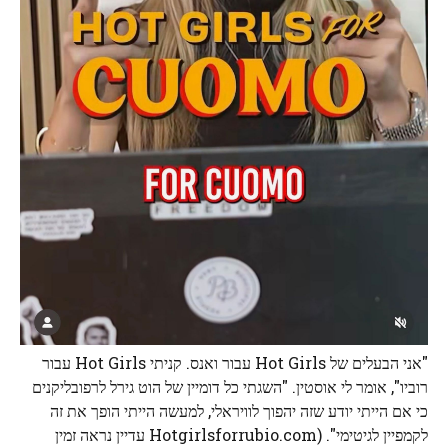
"אני הבעלים של Hot Girls עבור ואנס. קניתי Hot Girls עבור
רוביו", אומר לי אוסטין. "השגתי כל דומיין של הוט גירל לרפובליקנים
כי אם הייתי יודע שזה יהפוך לוויראלי, למעשה הייתי הופך את זה
לקמפיין לגיטימי". (Hotgirlsforrubio.com עדיין נראה זמין