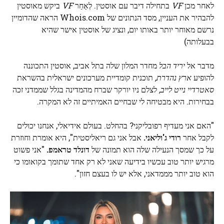
לאחר מכן
VF
בתחילה דיבר עם אוסטין. לְאַחַר
VF
ביקש מאוסטין
להבהיר את העניין, מסד הנתונים של Whois.com הראה שהדומיין
נרשם מאוחר יותר באותו יום, ונציג של אוסטין אישר שהיא
בבעלותה)
מדבר אל
יריד הבל
מחדר המלון שלה בתל אביב, אוסטין התכוננה
להופיע
ארץ נהדרת,
תוכנית קומדיית מערכונים ישראלית בהשראת
סאטרדיי נייט לייב,
לצלם ניו יורקר שברח מהמדינה בגלל שממדני זכה
בבחירות. היא מבטיחה לי שבחיים האמיתיים זה לא המקרה.
"האם אני מעדיף רפובליקני? בהחלט. בעולם אידיאלי, אנחנו יכולים
לקבל אחר
רודי ג'וליאני.
אבל אני גם ריאליסטית", היא אומרת וחוזרת
על כך שמסך הנעילה שלה הוא תמונה של
דונלד טראמפ.
"אני פשוט
מרגיש יותר טוב עכשיו בידיעה שאני לא רק אחד שתומך בקואומו כי
הוא טוב יותר מממדאני, אלא יש לו בעצם חזון".