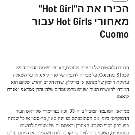
הכירו את ה"Hot Girl"
מאחורי Hot Girls עבור
Cuomo
הבנות הלוהטות של ניו יורק נלחמות, לא על רשימת ההמתנה של
Corner Store, על מכירה לדוגמה של סנדי ליאנג או על השאלה
עתיקת היומין של מנהטן או ברוקלין. שדה הקרב החדש שלהם הוא
המירוץ לראשות העיר ושניים מהמועמדים שלה:
זהרן ממדאני
ו
אנדרו
קואומו.
ממדאני, המועמד המוביל בן ה-33, זכה בפריימריז של ראש העיר
הדמוקרטי ביוני. אם הסתובבתם בצ'יינה טאון, בד-סטוי או כל שכונה
בניו יורק בסוף השבוע האחרון וראיתם ים של צעירים לבושים
בסלומונים, מטענים וחולצות טריקו כחולות חשמליות, אז הייתם עדים