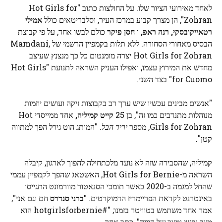
לאחד מאירועי הציור שלו. על החולצות כתוב "Hot Girls for
Zohran", הן מצרך קבוע במרכז העיר, וסלבריטאים כולל
אמילי
רטאייקובסקי, רנה ראפ,
ו
חסן פיקר
כולם לבשו אחד, על פי קבוצת
הבסיס מאחורי הסחורה. ללא תלות בקמפיין הרשמי של Mamdani,
Hot Girls for Zohran יצרה מומנטום כל כך מנצנץ שעיצב
מחדש את המירוץ עצמו, ואפילו העניק השראה לתנועת "Hot Girls
for Cuomo" בצד השני.
"אנשים מבינים עכשיו שיש ערך רב בקבוצות זיקה ועושים יוזמות
מנוהלות מתנדבים כמו זה", בן 25
קייט קמיליה,
אחד ממייסדי Hot
Girls for Zohran, מספר
יריד הבל.
"המותג הוט גירל הפך למתווה
קטן".
קמיליה, שהסבירה שזה לא נועד מלכתחילה להפוך לארגון, קיבלה
השראה מ-Hot Girls for Bernie, האשטאג שהפך לקמפיין עממי
שהחל למגמה ב-2020 כאשר תומכי הסנאטור מוורמונט התגייסו
באינטרנט לקראת הפריימריז הדמוקרטים. "
ברני סנדרס
חם וגם אני",
אמר אחד משתמש בטוויטר בזמנו; "#hotgirlsforbernie הוא
מצב נפשי ומצב של הוויה", כתב אחר.