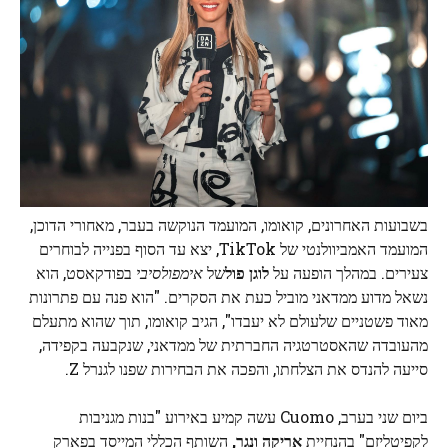
בשבועות האחרונים, קואומו, המועמד הנוקשה בעבר, מאחורי הדוכן,
המועמד האמביוולנטי של TikTok, יצא עד הסוף בפנייה לבוחרים
צעירים. במהלך הופעה על
לוגן פול
של
אימפולסיבי
בפודקאסט, הוא
נשאל מדוע ממדאני מוביל כעת את הסקרים. "הוא פנה עם פתרונות
מאוד פשטניים שלעולם לא יעבדו", הגיב קואומו, תוך שהוא מתעלם
מהעובדה שהאסטרטגיה החברתית של ממדאני, שנקבעה בקפידה,
סייעה להנדס את הצלחתו, והפכה את הבחירות שפנו לגנרל Z.
ביום שני בערב, Cuomo עשה קמיע באירוע "בנות מגניבות
לקפיטליזם" בהנחיית
אריקה ונגר,
השותף הכללי המייסד בפארק