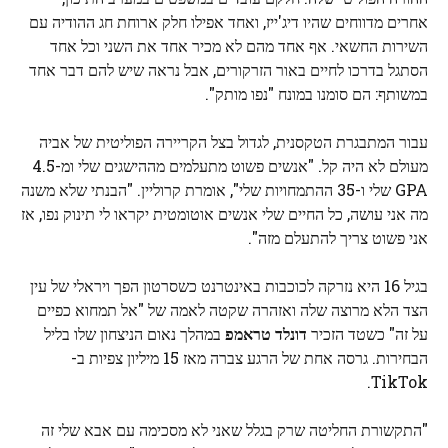
אחרים מדווחים שהיו דיג'ייז, ואחד אפילו חלק ארוחת חג ההודיה עם
השירות החשאי. אף אחד מהם לא מכיר אחד את השני וכל אחד
הסתגל בדרכו לחיים באור הזרקורים, אבל נראה שיש להם דבר אחד
במשותף: הם סומנו במונח "נפו מותק".
עבור המתבגרת הטקסנית, לגדול בצל הקריירה הפוליטית של אביה
מעולם לא היה קל. "אנשים פשוט מתעלמים מההישגים שלי ומ-4.5
GPA שלי ו-35 ההתמחויות שלי", אומרת קרוליין. "הבנתי שלא משנה
מה אני עושה, כל החיים שלי אנשים אוטומטית יקראו לי תינוק נפו, אז
אני פשוט צריך להתעלם מזה".
בגיל 16 היא נזרקה לכוכבות באינטרנט כשסרטון הפך ויראלי של עין
הצד הלא מרוצה שלה ואזהרה שקטה לאמה של "אל תמחוא כפיים
על זה" כשטד הזכיר
דונלד טראמפ
במהלך נאום הניצחון שלו בליל
הבחירות. גרסה אחת של הרגע צברה מאז 15 מיליון צפיות ב-
TikTok.
"התקשורת החליטה שרק בגלל שאני לא מסכימה עם אבא שלי זה