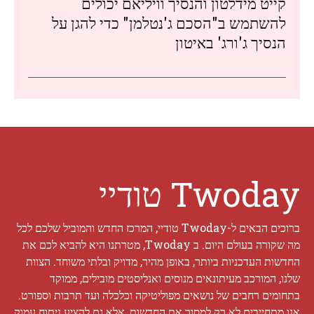
קייט מידלטון והנסיך וויליאם יכולים
להשתמש ב"הסכם ג'נטלמן" כדי להגן על
הנסיך ג'ורג' באיטון
Twoday טודיי
ברוכים הבאים ל-Twoday טודיי, המרכז החדש והמוביל שלכם לכל
מה שקורה בעולם היום. ב Twoday, מטרתנו היא להביא לכם את
החדשות העדכניות ביותר, באופן מהיר, מדויק ובלתי משוחד. הצוות
שלנו, המורכב מעיתונאים מנוסים ואנליסטים מובילים, ממוקד
בתחומים רחבים של נושאים מפוליטיקה וכלכלה ועד תרבות וספורט.
אנו מתחייבים לא רק למסור את החדשות, אלא גם להציע ניתוח עמוק