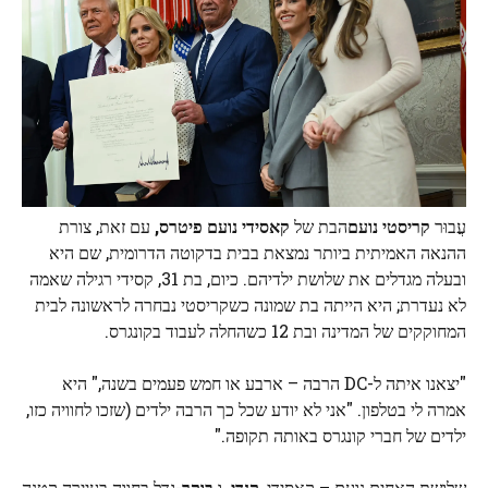
עֲבוּר
קריסטי נועם
הבת של
קאסידי נועם פיטרס,
עם זאת, צורת
ההנאה האמיתית ביותר נמצאת בבית בדקוטה הדרומית, שם היא
ובעלה מגדלים את שלושת ילדיהם. כיום, בת 31, קסידי רגילה שאמה
לא נעדרת; היא הייתה בת שמונה כשקריסטי נבחרה לראשונה לבית
המחוקקים של המדינה ובת 12 כשהחלה לעבוד בקונגרס.
"יצאנו איתה ל-DC הרבה – ארבע או חמש פעמים בשנה," היא
אמרה לי בטלפון. "אני לא יודע שכל כך הרבה ילדים (שזכו לחוויה כזו,
ילדים של חברי קונגרס באותה תקופה."
שלושת האחים נועם – קאסידי,
קנדי,
ו
בוקר
-גדל בחווה בעיירה קטנה