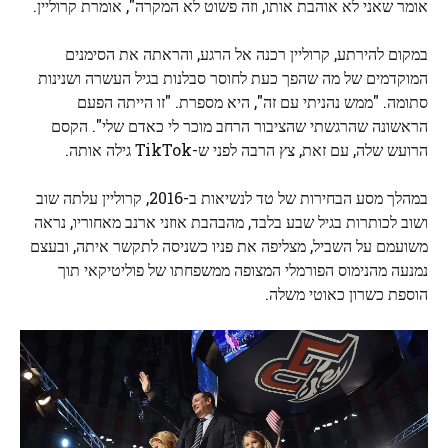
אומר שאני לא אוהבת אותו, וזה פשוט לא המקרה", אומרת קרוליין.
במקום להירתע, קרוליין רכנה אל הרגע, והראתה את הסימנים
המוקדמים של מה שהפך כעת לחוסר סבלנות בגיל העשרה ושנינות
סתומה. "ממש נהניתי עם זה", היא מספרת. "זו הייתה הפעם
הראשונה שהרגשתי שהציבור הרחב מוכר לי כאדם שלי". הקסם
הרועש שלה, עם זאת, צץ הרבה לפני ש-TikTok גילה אותה.
במהלך מסע הבחירות של טד לנשיאות ב-2016, קרוליין עלתה שוב
ושוב לכותרות בגיל שבע בלבד, מהבהבת אוזני ארנב מאחוריו, נראה
משועמם על השביל, מצליפה את פניו כשניסה לתקשר איתה, ובעצם
נמנעה מהנימוס הפורמלי המצופה ממשפחתו של פוליטיקאי תוך
הוספת כשרון כאוטי משלה.