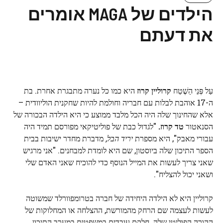
הילדים של MAGA אומרים
את דעתם
עַל פְּנֵי הַשֶׁטַח
קרוליין קרוז
היא כמו כל נערה מתבגרת אחרת. בת
ה-17 אוהבת לבלות עם חבריה וחולמת להיות שחקנית הוליוודית –
אלא שהחינוך שלה היה הכל מלבד ממוצע כי היא הילדה הבכורה של
הסנאטור
טד קרוז
.
"לגדול כבת של פוליטיקאי מפורסם תמיד היה
עבורי מאבק", היא מספרת
יריד הבל,
מדברת מחדר ישיבות בבית
הספר התיכון שלה ביוסטון, שם היא לומדת למבחנים. "אני מרגיש
שאני צריך לעשות את המייל הנוסף כדי להוכיח שאני האדם שלי
ושאני יכול להצליח".
קרוליין היא לא הילדה היחידה של חברה בטרומפוורלד שמשוטה
לעשות לעצמה שם הרחק מהמורשת, ההצלחה או המחלוקות של
ההורה הפוליטי שלה. חלקם עובדים במשפטים במערב התיכון,