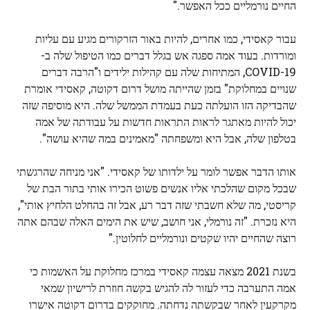
החיים נורמליים ככל האפשר."
עבור קאסידי, כמו אחרים, להיות באור הזרקורים מגיע עם עליות
ומורדות. בעוד אמה ספגה אש בגלל דברים כמו הטיפול שלה ב-
COVID-19, המתיחות שלה עם קהילות ילידים ו"הרבה דברים
שנויים במחלוקת" בזמן שהייתה מושל דרום דקוטה, קאסידי אומרת
שהבדיקה הזו הועלתה כעת בעמדת הממשל שלה. היא מוסיפה שזה
יכול להיות מאתגר לראות התראות חדשות על עבודתה של אמה
בטלפון שלה, אבל היא ומשפחתה "מאמינים במה שהיא עושה".
אותו הדבר אפשר לומר על ילדותו של קאסידי. "אני מניחה שהרגשתי
שבכל מקום שהלכתי אליו אנשים פשוט הכירו אותי בתור הבת של
קריסטי, מה שלא חשבתי שזה דבר רע, אבל זה בהחלט הלחיץ ​​אותי",
היא נזכרת. "זה נורמלי, אני חושב, שיש את הימים האלה שבהם אתה
רוצה שהחיים יהיו שקטים ונורמליים לחלוטין."
בשנת 2021 מצאה עצמה קאסידי במרכז מחלוקת על האשמות כי
אמה התערבה כדי לעזור לה להגיש בקשה חוזרת לרישיון שמאי
מקרקעין לאחר שבקשתה נדחתה. מחוקקים בדרום דקוטה אישרו