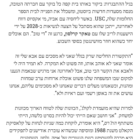
בגיל ההתבגרות: ביקור באותו בית קפה כל בוקר עם חברתה הטובה,
מנסה מסעדות חדשות ביוסטון, ומשכלל את הפנייה לבית הספר
החלומות שלה, USC. באשר ליחסיה עם אביה, מי
אקסיוס
דווח
לאחרונה, ייתכן שהוא מסתכל על הצעה לנשיאות ב-2028 על ידי
הישענות לריב שלו עם
טאקר קרלסון,
כרגע זה "די טוב". הם אוכלים
יחד כשהוא חוזר מוושינגטון בסופי השבוע.
"התקשורת החליטה שרק בגלל שאני לא מסכים עם אבא שלי זה
אומר שאני לא אוהב אותו, וזה פשוט לא המקרה. לא תמיד היה לי
ולאבא את הקשר הכי טוב, אבל לאחרונה אני מרגיש שבאמת הגענו
למקום שבו המשפחה שלנו פשוט אוכלת ארוחות ערב שמחות
ומהנות, וכשאנחנו מעלים דברים שאנחנו לא מסכימים עליהם, אנחנו
עושים את זה באופן רשמי ועם ראיות ולא".
למרות שהיא מועמדת לקולג', הכוונות שלה לטווח הארוך מכוונות
למשחק. "אני חושב שאם הייתי יכול להיות בסרט כלשהו, ​​הייתי
משתתף
הת'רס,
" היא אומרת, לוקחת כמה שניות לנחות על קלאסיקת
הקאלט משנת 1988 ומוסיפה שכשהיא עוברת אודישנים לתפקידים
היא מרבה להשתמש בשם הנעורים של אמה, נלסון. השחקנים