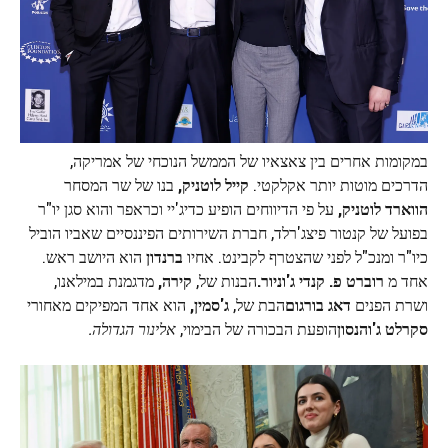
במקומות אחרים בין צאצאיו של הממשל הנוכחי של אמריקה,
הדרכים מוטות יותר אקלקטי.
קייל לוטניק,
בנו של שר המסחר
הווארד לוטניק,
על פי הדיווחים הופיע כדיג'יי וכראפר והוא סגן יו"ר
בפועל של קנטור פיצג'רלד, חברת השירותים הפיננסיים שאביו הוביל
כיו"ר ומנכ"ל לפני שהצטרף לקבינט. אחיו
ברנדון
הוא היושב ראש.
אחד מ
רוברט פ. קנדי ​​ג'וניור.
הבנות של,
קירה,
מדגמנת במילאנו,
ושרת הפנים
דאג בורגום
הבת של,
ג'סמין,
הוא אחד המפיקים מאחורי
סקרלט ג'והנסון
הופעת הבכורה של הבימוי,
אלינור הגדולה.