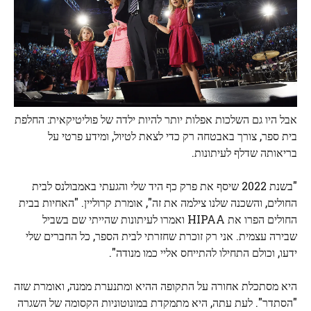
אבל היו גם השלכות אפלות יותר להיות ילדה של פוליטיקאית: החלפת
בית ספר, צורך באבטחה רק כדי לצאת לטיול, ומידע פרטי על
בריאותה שדלף לעיתונות.
"בשנת 2022 שיסף את פרק כף היד שלי והגעתי באמבולנס לבית
החולים, והשכנה שלנו צילמה את זה", אומרת קרוליין. "האחיות בבית
החולים הפרו את HIPAA ואמרו לעיתונות שהייתי שם בשביל
שבירה עצמית. אני רק זוכרת שחזרתי לבית הספר, כל החברים שלי
ידעו, וכולם התחילו להתייחס אליי כמו מנודה".
היא מסתכלת אחורה על התקופה ההיא ומתנערת ממנה, ואומרת שזה
"הסתדר". לעת עתה, היא מתמקדת במונוטוניות הקסומה של השגרה