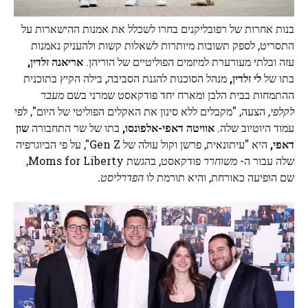
בנות אחרות של רפובליקנים בחרו לשכלל את אמנות ההישארות על
התסריט, לספק תשובות מיותרות לשאלות קשות ולהעניק נאמנות
עזה ובלתי מעורערת למיזמים הפוליטיים של הוריהן.
אריאנה זלדין,
בתו של
לי זלדין,
מנהל הסוכנות להגנת הסביבה, בילה הקיץ בתוכנית
ההתמחות בבית הלבן ומארח יחד פודקאסט שמרני בשם
מעבר
לקלפי,
הצעה, "מקבלים ללא סינון את האקלים הפוליטי של היום", לפי
עמוד היוטיוב שלה.
אוויטה דאפי-אלפונסו,
בתו של שר התחבורה
שון
דאפי,
היא "עיתונאית, פרשן וקול עולה של Gen Z", על פי הביוגרפיה
שלה עבור ה-
משוחרר
פודקאסט, בהגשת Moms for Liberty,
שם הופיעה כאורחת, והיא תורמת לו
הפדרליסט.