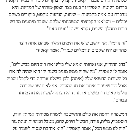
בדרום דקוטה. קאסידי גר כעת בצד הצפון-מזרחי של המדינה. היא
מדברת עם אמה בקביעות – שיחות, הודעות טקסט, ביקורים כשהם
יכולים – והצ'אט הקבוצתי המשפחתי שלהם, שעבר מיתוגים מחדש
רבים במהלך השנים, נקרא פשוט "נועם פאם".
"זה נורמלי, אני חושב, שיש את הימים האלה שבהם אתה רוצה
שהחיים יהיו שקטים ונורמליים לגמרי", אומר קאסידי.
"בחג ההודיה, אני ואחותי ואמא שלי בילינו את רוב היום בבישולים",
אומר לי קאסידי. "מה שהיה ממש מגניב בשנה הזו הוא שהיה לה את
כל השירות החשאי שלה (איתה) ולכן בישלנו ארוחה כדי לקבל מספיק
אוכל כדי שיערכו איתנו את חג ההודיה. אני לא חושב שהרבה
פוליטיקאים היו עושים את זה. היא רצתה לעשות את זה מיוחד
עבורם".
המשפחה דחסה את כולם והתיישבה לממרח מסורתי אמיתי: הודו,
רוסטביף, מלית, פירה, תבשיל תירס, לחם, מטבל חמוציות ועוגת גזר.
"היה לנו ממש הכל", אומר קאסידי. "היא אוהבת לנסות לשמור על