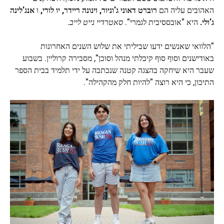
האהובים עליה הם
רוברט דאוני ג'וניור, וינונה ריידר, יו לורי,
ו
אנג'לינה
ג'ולי.
היא "אובססיבית לגמרי".
סאטרדיי נייט לייב.
"הלוואי שאנשים ידעו שביליתי את שלוש השנים האחרונות
באודישנים וסוף סוף קיבלתי מנהל וסוכן", מסבירה קרוליין. בשבוע
שעבר היא שיחקה בהצגה קטנה שנכתבה על ידי תלמיד בבית הספר
התיכון, כי היא רוצה "להיות חלק מהקהילה".