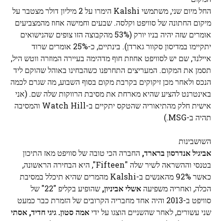
החל מיום שני, משתמשי Kalshi הימרו על 2 מיליון דולר מצטבר על
מיקום החתונה של סוויפט וקלסה. שבעים וחמישה אחוז מהמצביעים
אומרים שזה יהיה בניו יורק (53% מהקבוצה הזו צופים שהנישואים
יתקיימו במדיסון סקוור גארדן). בינתיים, כ-25% אומרים שרוד
איילנד, שם יש לסוויפט אחוזת חוף מדהימה בעיירה המוזרה ווטש היל,
תסמן את המקום. המעריצים התחרפנו כשהבחינו באוהל שהוקם ליד
הנכס ולאחר מכן זיקוקים בקרבת מקום בסוף השבוע, מה שגרם לכמה
באינטרנט להציע שהיא מארחת את מסיבת הרווקות שלה שם. (אני
אישית חלק מהתיאוריה שהטקס יתקיים ב-Watch Hill והמסיבה
תהיה ב-MSG.)
השושבינות
אביגיל אנדרסון ברארד,
החברה הכי טובה של סוויפט מאז התיכון
בטנסי וההשראה לשיר שלה "Fifteen", היא הבחירה הראשונה,
כאשר 92% מהאנשים ב-Kalshi מהמרים שהיא תיכלל במסיבת
הכלה, ואחריה משפיעה
אשלי אביניון,
שהופיע בקליפ "22" של
סוויפט ב-2013 והיה אחד מחבריה הקרובים של הזמרת כבר כמעט
שני עשורים, לאחר שהשניים הוצגו על ידי
אמה סטון.
גיגי חדיד, אסתי