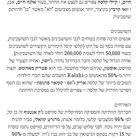
חיים,
ו
קיילי קלסה
צפויים גם לבצע את החתך, בעוד
אלנה חיים,
אבן,
ו
זואי קרביץ
בקיצור, יותר אנשים מצביעים "לא" מאשר "כן" להיותם
שושבינות.
השושבינים
אנשים הרבה פחות בטוחים לגבי השושבינים מאשר לגבי השושבינות,
עם פחות כסף גם על הקו (קלשי קיבל הימורים הקשורים לשושבינים
בשווי 50,000 דולר לעומת 200,000 דולר לאלה של השושבינות).
אחיה הגדול של קלסה וחבר הכדורגל נהדר,
ג'ייסון,
ואחיה הצעיר של
סוויפט,
אוסטין,
שניהם חסרי מחשבה. כך הוא
פטריק מאהומס.
וקצת
יותר מ-50% מהאנשים ב-Kalshi חושבים שהם חברי הילדות
הטובים ביותר של קלסה
אריק ג'ונס
ו
קומאר פרגוסון
– שהוא גם השף
הפרטי הוותיק של קלסה – צפויים להיכלל גם במסיבת החתונה.
האורחים
חברתה הוותיקה והמפיקה המוזיקלית של סוויפט
ג'ק אנטנוף
זה כן קל,
לפי 96% ממצביעי קלשי, כלומר אשתו,
מרגרט קוואלי,
סביר להניח
שגם יהיה נוכח. לפני שלוש שנים, על פי הדיווחים, סוויפט נתנה כוסית
של 15 דקות בטקס הנישואין של בני הזוג בניו ג'רזי. למעלה מ-90%