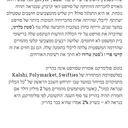
מאורס לחברתה הוותיקה של סוויפט זואי קרביץ, שכנראה תהיה
נוכחת. אז היא תתגלגל סולו? רק שליש מהמצביעים חושבים שסטילס
ישתתף. לייבלי, שהייתה אחת מחברותיה הטובות ביותר של סוויפט
במשך שנים, הייתה בחוץ בעקבות התביעה שלה נגד
ג'סטין בלדוני,
שחיברה את סוויפט על ידי הכללת הודעות הטקסט שלה ברישומי
בית המשפט לא חתומים. שלושה רבעים ממצביעי קלשי מהמרים
שהדרמה המשפטית עלתה לייבלי בהזמנה שלה. הם גם חוזים את זה
קייטי פרי
ו
ג'סטין טרודו
לא חתך את רשימת האורחים.
בונוס: פולימרקט אומרת שסוויפט אינה בהריון
בפלטפורמה המתחרה של Kalshi, Polymarket, Swifties
מתמקדים במיוחד במועד שבו יתרחש השבב הראשון של "כל הבלוק
שנראה כמוך", כאשר משתמשים מהמרים מעל 2 מיליון דולר אם
הזמרת תהיה בהריון עד סוף השנה. התשובה, לפי פולימרקט, היא
כנראה לא – כשרק 2% אמרו שהיא כבר בהריון.