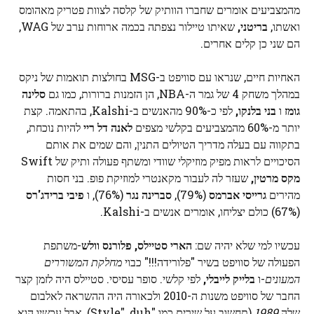
מהמצביעים אומרים שחברו הוותיק של קלסה לצוות פטריק מאהומס
ואשתו,
בריטני,
שאיתו טיילור נצפתה בכמה ארוחות ערב של WAG,
הם שני כן קלים אחרים.
האחיות חיים, שנראו עם סוויפט ב-MSG בחולצות תואמות של ניקס
במהלך משחק 4 של גמר ה-NBA, הן הזמנות ברורות, כמו גם
סלינה
גומז
ו
בני בלנקו,
לפי כ-90% מהאנשים ב-Kalshi, בהתאמה. קצת
יותר מ-60% מהמצביעים בקלשי מצפים
לאנה דל ריי
להיות נוכחת,
בתקווה עם בעלה מדריך הטיולים התנין, והם שמים את אותם
הסיכויים לראות מפיק מוזיקלי שוודי ומשתף פעולה ותיק של Swift
מקס מרטין,
שעזר לה לעבור מקאנטרי למוזיקת ​​פופ. בני חסות
מהירים
גרייסי אברמס
(79%),
סברינה נגר
(76%), ו
פיבי ברידג'רס
(67%) כולם יצליחו, אומרים אנשים ב-Kalshi.
עכשיו למי שלא יהיה שם:
הארי סטיילס, פלורנס וולש
-משתפת
הפעולה של סוויפט בשיר "פלורידה!!!" כבוי
מחלקת המשוררים
המעונים
-ו
בלייק לייבלי,
לפי קלשי. סופר עסיסי. סטיילס היה לזמן קצר
החבר של סוויפט משנות ה-2010 ולכאורה היה ההשראה לאלבום
שלה
1989
(תחשוב על שירים כמו "Style", duh), אבל עכשיו הוא