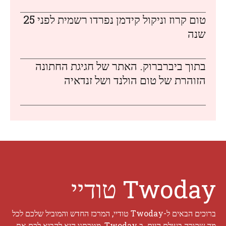
טום קרוז וניקול קידמן נפרדו רשמית לפני 25
שנה
בתוך ביברברוק. האתר של חגיגת החתונה
הזוהרת של טום הולנד ושל זנדאיה
Twoday טודיי
ברוכים הבאים ל-Twoday טודיי, המרכז החדש והמוביל שלכם לכל
מה שקורה בעולם היום. ב Twoday, מטרתנו היא להביא לכם את