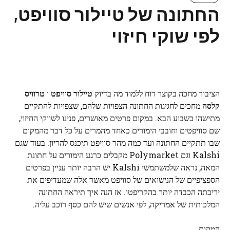
החתונה של טיילור סוויפט,
לפי שוקי חיזוי
הציבור מחכה בקוצר רוח ללמוד מה בדיוק
טיילור סוויפט
ו
טרוויס
קלסה
מחכים לחגיגות החתונה הצפויות שלהם, שצפויות להתקיים
מתישהו בשבוע הבא. במקום פרטים מאושרים, פנינו לשווקי החיזוי,
שם סוויפטים וחובבי הימורים כאחד מהמרים על כל דבר מהמקום
שבו תתקיים החתונה ועד כמה מהר סוויפט תיכנס להריון. בעוד שגם
Kalshi וגם Polymarket מקבלים כרגע הימורים על חתונת
המאה, נראה שלמשתמשי Kalshi יש הרבה יותר עניין בפרטים
הספציפיים של הנישואים של סוויפט מאשר אלה שמעדיפים את
יריבתה הכבדה יותר בהקריפטו. אז הנה איך תיראה החתונה
המלכותית של אמריקה, לפי אנשים שיש להם כסף רוכב עליה.
המקום