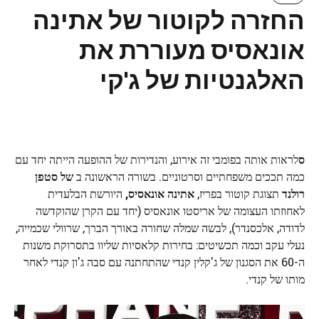
החזרה לקוטור של אתינה
אונאסיס מעוררת את
האלגנטיות של ג'קי
ס
לראות אותה בפומבי זה אירוע, והנדירות של ההופעה הייתה יחד עם
כמה תככים משפחתיים וסרטוניים. בשורה הראשונה ב
של סטפן
רולנד
תצוגת קוטור בפריז,
אתינה אונאסיס,
היורשת הבלעדית
לאחוזתו העצומה של אריסטו אונאסיס (יחד עם הקרן שהוקדשה
לדודה, אלכסנדר), לבשה שמלה שחורה באורך הברך, שרוולי שכמייה,
נעלי עקב וכמה תכשיטים: בחירות קלאסיות שליוו בתסרוקת משנות
ה-60 את הסגנון של ג'קלין קנדי ​​שהתחתנה עם סבה ג'ון קנדי ​​לאחר
מותו של קנדי.