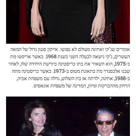
אומרים שג'קי ואתינה מעולם לא נפגשו. אייקון סגנון גדול של המאה
העשרים, ג'קי נישאה לבעלה השני בשנת 1968. כאשר אריסטו מת
ב-1975, הוא השאיר את בתו כריסטינה כיורשת היחידה שלו, לאחר
שבנו אלכסנדר מת בתאונת מטוס ב-1973. כאשר כריסטינה מתה
ב-1988, אתינה, ילדתה אז בת השלוש, גדלה עם משפחת אביה,
הרחק מההברקות ומיוון, המדינה של משפחת אונאסיס.