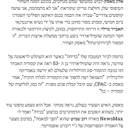
אלון מאסק
-לבוש במשקפי שמש מגוחכים, בכובע המגה השחור
הטיפוסי שלו, וחולצת טריקו שקוראת "אני לא מתמהמה, אני עושה
קווסטים צדדיים"-עברה את הבמה בכנס האקשן הפוליטי השמרני
ביום חמישי, וממתג מסור מחונן כדי אותו על ידי נשיא ארגנטינאי
חאבייר מיילי
ו זו הייתה התייחסות, כמובן, לקיצוץ הדרמטי ולכאורה
חסר הבחנה שהמיליארדר ביצע ברחבי ממשלת ארצות הברית. "זו
המסור לביורוקרטיה!" מאסק הצהיר.
בדומה לכיור המטבח שלו "בדיחה" כאשר הוא השתלט לראשונה על
טוויטר, נראה היה שהמיליארדר בן ה -53 ראה את קומדיה האביזר
הזו כגובה ההומור-סוג ההילוליות שלעולם לא יורשה באמריקה
הליברלית. "השמאל רצה להפוך את הקומדיה לבלתי חוקית", אמר
מאסק ב- CPAC, שם קיבל קבלת פנים גופנית. "זה כמו, לגליזציה של
קומדיה – כן!"
מאסק, האיש העשיר בעולם, נראה מגוחך. אבל הוא
נשמע
טיפשי עוד
יותר, כשהוא האשים את הדמוקרטים בביצוע "בגידה" ואמר ל-
NewsMax מארח
רוב שמיט
שהוא "הפך למאמה", בסיבוב מצער
על האמרה המפורסמת של ג'יי רוברט אופנהיימר.