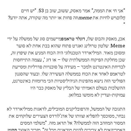
"אני חי את הממה," אמר מאסק, ששוב, שוב בן 53. "יש חיים
חֲלוֹם
ויש לחיות את
meme
וזה פחות או יותר מה שקורה, אתה יודע?
"
אכן, מאסק והבוס שלו,
דונלד טראמפ
מיישמים סוג של ממשלה על ידי
Meme: שלטון טרולינג ואגרט פתוח שהוא בבת אחת לא סוער
ומסוכן מאוד. המיליארדר הטכנולוגי היה הכוח המניע את שיפוץ זה,
שכן מחלקת הפיקוח הממשלתית שלו – או דוג ', עצמה התייחסות
לבדיחת האינטרנט ולמכר – מעידה על סוכנויות פדרליות ומסייעת
לטראמפ לאחד את הכוח בממשלה העשירה שלו. ובעוד שהסגנון
הפוליטי הזה נישא מהפינות הניהיליסטיות הכי מרומזות באינטרנט,
ההשלכות בעולם האמיתי של הבליץ של מאסק כבר היו
עמוקות-ועדיין לא מומשו במלואן.
התגובה של הממשל, והרפובליקנים המובילים, לדאגות ממיליארדר לא
נבחר, מסוכסך להפליא וצוותו של אדג'לורדס הצעירים שלוקחים את
המסור המוזהב הזה לממשלה? אל תדאג מזה. "משלמי המסים
האמריקאים לא צריכים להיות מודאגים מכל זה", מזכיר האוצר
סקוט