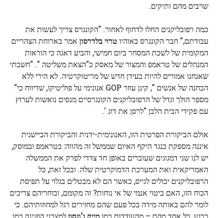
שרבים מהם ותיקים.
כמה רפובליקנים החלו לדחוף לאחור. "הקונגרס צריך לעשות את
עבודתם," חבר הקונגרס באוהיו
טרוי בלדרסון
אמר בארוחת הצהריים
המקומית של לשכת המסחר ביום חמישי, והביע דאגה כי הוראות
המנהלים של טראמפ והמצור של מאסק כ"הצאת משליטה ". "חשבתי
שאנחנו אמורים להיות בעידן חדש של מריטוקרטיה. לא הירי ללא
הבחנה של אנשים ", קינן עוזר GOP אנונימי על פוליטיקו, שדיווח כי"
מספר הולך וגדל של הרפובליקנים הקונגרסיים מנסים נואשות לערוץ
עם פקידי הבית הלבן "לרסן את דוג '.
אולם הביקורת הפרטית הזו, האנונימית-ידנית והביקורת הביישנית
איננה מספקת כנגד היקף האיום שממשל זה מהווה: בטראמפ ובמוסק,
יש לנו שני דמגוגים שעוברים באופן חד צדדי לפרק את הממשלה
האמריקאית ואת המערכת הדמוקרטית שלה. ובכל זאת, כל
הרפובליקנים יכולים לגייס, כאשר הם לא מבטלים בגלוי על תפיסת
הכוח הזו, האם ביטוי אנמי של אי נוחות? זה מקומם, ובוחריהם צריכים
לומר להם באותה מידה בכל פעם שהם מחזירים רגל למחוזותיהם. כי
כרגע, כל אחד מהם – מהעודדות כמו
מייק ג'ונסון
למצבני הפנינה כמו