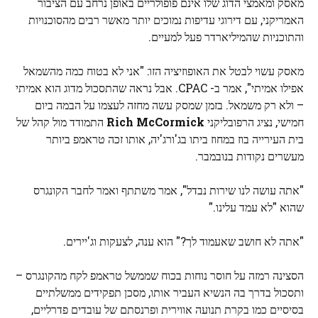
מאסק ומאמצי הדוג שלו אינם פופולריים באופן נרחב עם הציבור
האמריקני, עם דירוגי עדיפות נמוכים יותר מאשר רבים מהסוכנויות
והתוכניות שהמיליארדר פעל למעיים.
מאסק עשוי לבטל את האופוזיציה הזו: "אני לא בטוח כמה מהשמאל
אפילו אמיתי", אמר ב- CPAC. אבל נראה שהתסכול מדוג הוא אמיתי
– ולא רק משמאל. בזמן שמסק עשה מחזה לעצמו על הבמה ביום
חמישי, נציג הרפובליקני
Rich McCormick
התמודד מול קהל של
בית העירייה בוז במחוז ביתו בג'ורג'יה, אותו זכה טראמפ ביותר
מעשרים נקודות בנובמבר.
"אתה עושה לנו שירות נבדל", אמר משתתף ואמר לחבר הקונגרס
שהוא "לא עמד עלינו."
"אתה לא חושב שאעמוד לך?" הוא ענה, לצעקות וג'יירים.
הסצינה רמזה על חוסר נוחות בכוח שממשל טראמפ לקח מהקונגרס –
ותסכול בדרך בה הנשיא העביר אותו, מסכן תפקידים ממשלתיים
בסיסיים כמו בקרת תנועה אווירית ופרנסתם של עובדים פדרליים,