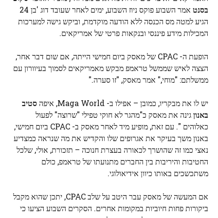
בסנט
אמר השבוע פוקס ניוז השבוע, ימים לאחר שעובד דוג 'בן 24
הגיע למטה מס הכנסה ללא הודעה מוקדמת, וביקש גישה למערכות
המכילות מידע פיננסי ובנקאות פרטי של אמריקאים.
הופעת ה- CPAC של מאסק ביום חמישי הייתה, אם שום דבר אחר,
הצצה לאיש שממשל טראמפ מבקש מאמריקאים לסמוך בעיוורון עם
ממשלתם: "מוחי," אמר מאסק, "זו סערה."
יש לו את מבקריו, כמובן – אפילו ב- Maga World, איפה
סטיב
באנון
גינה את מאסק כ"מהגר לא חוקי טפילי "שרוצה" לפעול
כאלוהים ". עם זאת, מופיע מיד לאחר מאסק ב- CPAC ביום חמישי,
באנון משך בעיקר את אגרופים שלו והקדיש את מה שנראה כמצדיע
נאצי כמו זה שהושרך לכאורה בעצרת חנוכה – תזכורת, אולי, שלכל
החטיבות והיריבות בין החברים מתנועתו של טראמפ, כולם
משתכשכים באותו כיוון אידיאולוגי.
אם המעשה של מאסק עבר היטב על שלב CPAC, יתכן שהוא מקבל
ביקורות פחות חיוביות במקומות אחרים. הסקרים השבוע הציעו כי