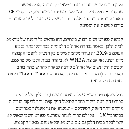
הלבן כדי להשוויץ בזהב בו זכו במילאנו-קורטינה. אבל חמישה
שחקנים – כולל חלקם בעלי קשר משפחתי למינסוטה, שם קציני ICE
באזור הרגו את רנה גוד ואלכס פרטי כשישה שבועות לפני ההזמנה –
סירבו לעשות את הנסיעה.
קבוצות ספורט נשים רבות, בינתיים, דחו מראש כל הזמנה של טראמפ
לבית הלבן. כאשר נבחרת ארה"ב הלאומית בכדורגל זכתה בגביע
העולם ב-2019, זה עורר מלחמת מילים בין הנשיא לקפטן הקבוצה
מייגן רפינו. אף קבוצת WNBA לא ביקרה בבית הלבן של טראמפ,
וקבוצת הוקי נשים של ארה"ב סירבה לבקר לאחר שזכתה בזהב
באביב הזה. (במקום זאת, הם יחגגו את זה עם Flavor Flav בלאס
וגאס בחודש הבא.)
ככל שהקדנציה השנייה של טראמפ נמשכת, התהליך של קבוצת
ספורט הקובעת ביקור בחדר הסגלגל הפך קצת יותר לריקוד הזדווגות.
מוקדם יותר השנה, הסיהוקס – שניצחו את ניו אינגלנד פטריוטס
בסופרבול LX – עלו לכותרות לאחר שפרשני ספורט חשבו שאולי לא
ירצו לבקר בבית הלבן גם אם טראמפ יבקש מהם. מאמן הקבוצה,
מייק מקדונלד, אמר מאוחר יותר שלמרות שהסיהוקס עדיין לא קיבלו