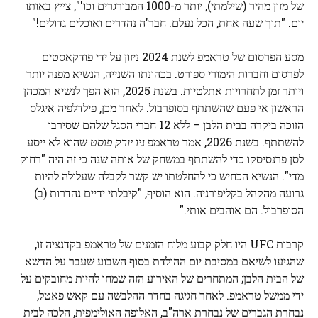
של מזון מהיר (שילמתי), יותר מ-1000 המבורגרים וכו'", צייץ באותו
יום. "תוך שעה אחת, הכל נעלם. חבר'ה נהדרים ואוכלים גדולים!"
מסע הפרסום של טראמפ לשנת 2024 ניזון על ידי פודקאסטים
לפרסום וחברות הימורי ספורט. בכהונתו השנייה, הנשיא מפנה יותר
ויותר זמן לתחרויות אתלטיות. בשנת 2025, הוא הפך לנשיא המכהן
הראשון אי פעם שהשתתף בסופרבול. לאחר מכן, פילדלפיה איגלס
הזוכה ביקרה בבית הלבן – ללא 12 חברי הסגל שלהם שסירבו
להשתתף. בשנת 2026, אמר טראמפ
ניו יורק פוסט
שהוא לא ייסע
לסן פרנסיסקו כדי להשתתף במשחק של אותה שנה כי זה היה "רחוק
מדי". הנשיא הכחיש כי להחלטתו יש קשר לקבלה שעלולה להיות
גרועה מהקהל בקליפורניה. הוא הוסיף, "קיבלתי ידיים נהדרות (ב)
הסופרבול. הם אוהבים אותי."
קרבות UFC היו חלק קבוע מלוח הזמנים של טראמפ בקדנציה זו,
שהגיעו לשיאם במסיבת יום ההולדת בסוף השבוע שעבר על הדשא
של הבית הלבן; המתחרים של האירוע הזה שמחו להיות מחובקים על
ידי ממשל טראמפ. לאחר חגיגה בחדר ההלבשה עם קאש פאטל,
נבחרת הגברים של נבחרת ארה"ב, האלופה האולימפית, הלכה לבית