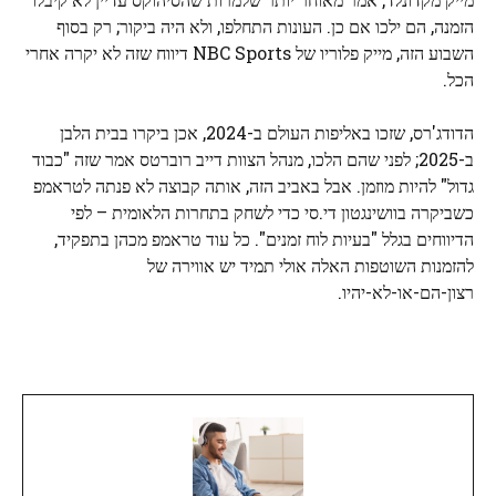
הזמנה, הם ילכו אם כן. העונות התחלפו, ולא היה ביקור; רק בסוף
השבוע הזה, מייק פלוריו של NBC Sports דיווח שזה לא יקרה אחרי
הכל.
הדודג'רס, שזכו באליפות העולם ב-2024, אכן ביקרו בבית הלבן
ב-2025; לפני שהם הלכו, מנהל הצוות דייב רוברטס אמר שזה "כבוד
גדול" להיות מוזמן. אבל באביב הזה, אותה קבוצה לא פנתה לטראמפ
כשביקרה בוושינגטון די.סי כדי לשחק בתחרות הלאומית – לפי
הדיווחים בגלל "בעיות לוח זמנים". כל עוד טראמפ מכהן בתפקיד,
להזמנות השוטפות האלה אולי תמיד יש אווירה של
רצון-הם-או-לא-יהיו.