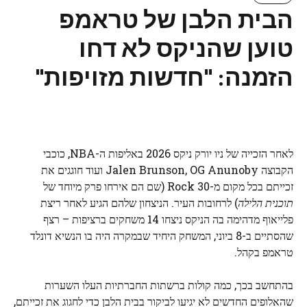
הבית הלבן של טראמפ
טוען שהניקס לא דחו
הזמנה: "חדשות מזויפות"
לאחר הזכייה של ניו יורק ניקס 2026 באליפות ה-NBA, כוכבי
הקבוצה Jalen Brunson, OG Anunoby ועוד חוגגים את
זכייתם בכל מקום מ-30 Rock (שם הם אירחו פרק מיוחד של
תוכנית הלילה
) לרחובות העיר. הניצחון שלהם הגיע לאחר ריצת
פלייאוף מדהימה בה הניקס ניצחו 14 משחקים ברציפות – רצף
שהסתיים ב-8 ביוני, המשחק היחיד שבמקרה היה בו הנשיא דונלד
טראמפ בקהל.
בהתחשב בכך, כמה קולות ברשתות החברתיות העלו השערות
שהאלופים החדשים לא יגיעו לביקור בבית הלבן כדי לחגוג את זכייתם,