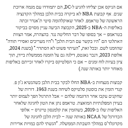
אם הניקס אכן יצליחו להגיע ל-DC, הם יתמודדו עם מגמה ארוכת
שנים. אף קבוצת NBA לא ביקרה בבית הלבן במהלך הקדנציה
הראשונה של טראמפ. לאחר שאוקלהומה סיטי ת'אנדר זכתה
באליפות ה-NBA ב-2025, הקבוצה הביעה עניין מסוים בביקור
בטראמפ – אך בסופו של דבר החליטה נגד. בהצהרה, אמר הצוות
האתלטי
הם "היו בקשר עם הבית הלבן" ו"היו מעריכים ואסירי תודה"
שהוזמנו לשם. ובכל זאת, "העיתוי פשוט לא הסתדר." (בשנת 2024,
אלופת 2023, דנבר נאגטס, דילגה גם על הזמנה מממשלת ביידן, תוך
ציון בעיות לוח זמנים – אם כי הסלטיקס ביקרו לאחר זכייתם באליפות
מאוחר יותר באותה שנה.)
קבוצות מנצחות ב-NBA החלו לבקר בבית הלבן כשהנשיא ג'ון פ.
קנדי ​​הזמין את בוסטון סלטיקס לשיחה בשנת 1963. דורות של
שחקנים עקבו אחר הדוגמה שלהם – אבל התרגול הפך לעמוס יותר
בעידן המפלגתיות המואצת. טראמפ נתן את הטון לחגיגה שלאחר
האליפות שלו ב-2019, כשהזמין את קלמנסון טייגרס – אלופי
הכדורגל של NCAA באותה שנה – לבית הלבן לחגיגה של
מקדונלד'ס במהלך השבתת הממשלה. "הגשתי להם כמויות אדירות