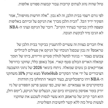
טיול שהיה נהוג לעתים קרובות עבור קבוצות ספורט אלופות.
לפי גורם רשמי בבית הלבן, זה לא נכון. "אלה חדשות מזויפות", אמר
הפקיד
יריד הבל
. "הבית הלבן מברך את הניקס על זכייתם באליפות
ומצפה לדון בביקור בעתיד הקרוב". דובר של הניקס ונציגי ה-NBA
לא הגיבו מיד לבקשת תגובה.
אילו חברים בצוות זה עשויים להתעניין בביקור בבית הלבן של
טראמפ? זה נכון שבסגל הנוכחי של הניקס אין פעילים ליברליים
צבועים בצמר – בניגוד למשל לגולדן סטייט ווריורס, ביתו של תומך
קמאלה האריס הבולט סטף קארי. אבל באופן כללי, שחקני כדורסל
אמריקאים כן נוטים שמאלה. ניתוח בינואר 2026 של נתוני ההצבעה
הציבוריים על ידי אתר הסקרים VoteHub מצא שרק 10% משחקני
ה-NBA זיהו כרפובליקנים, בעוד השאר התחלקו בין הזדהות
כדמוקרטים או עצמאיים. ואז שוב, כפי שטען פרשן הספורט של ניו
יורק בומר אסיסון בתוכניתו ביום שני, הבעלים של הניקס, ג'יימס דולן,
הוא חבר קרוב של טראמפ; הוא עשוי לנסות לשכנע את שחקניו
לעשות טיול כזה ללא קשר לחשיבות הפוליטית.