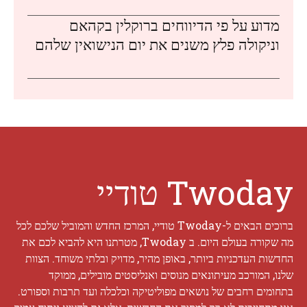
מדוע על פי הדיווחים ברוקלין בקהאם
וניקולה פלץ משנים את יום הנישואין שלהם
Twoday טודיי
ברוכים הבאים ל-Twoday טודיי, המרכז החדש והמוביל שלכם לכל
מה שקורה בעולם היום. ב Twoday, מטרתנו היא להביא לכם את
החדשות העדכניות ביותר, באופן מהיר, מדויק ובלתי משוחד. הצוות
שלנו, המורכב מעיתונאים מנוסים ואנליסטים מובילים, ממוקד
בתחומים רחבים של נושאים מפוליטיקה וכלכלה ועד תרבות וספורט.