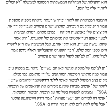
הוא והיעילות של המחלקה הממשלתית הסמוכה לממשלה "לא יכולים
לחתוך אלף כל הזמן."
התגובה המפוארת הזו לתוהו ובוהו שזרעתה נראתה מספיק מספקת
עבור הרפובליקנים הנוכחים, שהציעו שהם עשויים לעבור לקודד את
הקיצוצים שלו באמצעות חקיקה – במובן מסוים, רטרואקטיבית
לטעון באופן רטרואקטיבי את סמכותם של הקונגרס. "הוא אמר
שהוא עושה טעויות. הוא יתקן אותם, אבל המשימה שלו היא לחשוף
היכן כספי המס שלנו, "חבר הקונגרס הרפובליקני
ראלף נורמן
אמר
לפוליטיקו. "תן לצ'יפס ליפול איפה שהם עשויים."
"תן לצ'יפס של מאסק, לגישה לאן הם עשויים" נראה גם מספיק טוב
עבור כמה מראשי הסוכנות המותקנים על ידי טראמפ, כמו ממלא
מקום נציב המינהל לביטוח לאומי
לילנד דודק
שאמרו לדוגלים שדוג –
להקה של "אנשים מבחוץ שאינם מכירים את הניואנסים של תוכניות
SSA" – נמצאים למעשה בשליטה על תוכנית הביטוח הסוציאלי.
"אנשי דוג לומדים והם יעשו טעויות," אמר דודק
הוושינגטון פוסט
ו
"אבל עלינו לתת להם לראות מה קורה ב- SSA."