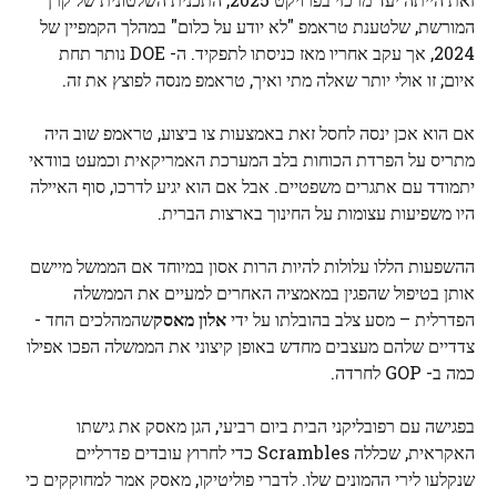
המורשת, שלטענת טראמפ "לא יודע על כלום" במהלך הקמפיין של
2024, אך עקב אחריו מאז כניסתו לתפקיד. ה- DOE נותר תחת
איום; זו אולי יותר שאלה מתי ואיך, טראמפ מנסה לפוצץ את זה.
אם הוא אכן ינסה לחסל זאת באמצעות צו ביצוע, טראמפ שוב היה
מתריס על הפרדת הכוחות בלב המערכת האמריקאית וכמעט בוודאי
יתמודד עם אתגרים משפטיים. אבל אם הוא יגיע לדרכו, סוף האיילה
היו משפיעות עצומות על החינוך בארצות הברית.
ההשפעות הללו עלולות להיות הרות אסון במיוחד אם הממשל מיישם
אותן בטיפול שהפגין במאמציה האחרים למעיים את הממשלה
הפדרלית – מסע צלב בהובלתו על ידי
אלון מאסק
שהמהלכים החד -
צדדיים שלהם מעצבים מחדש באופן קיצוני את הממשלה הפכו אפילו
כמה ב- GOP לחרדה.
בפגישה עם רפובליקני הבית ביום רביעי, הגן מאסק את גישתו
האקראית, שכללה Scrambles כדי לחרוץ עובדים פדרליים
שנקלעו לירי ההמונים שלו. לדברי פוליטיקו, מאסק אמר למחוקקים כי