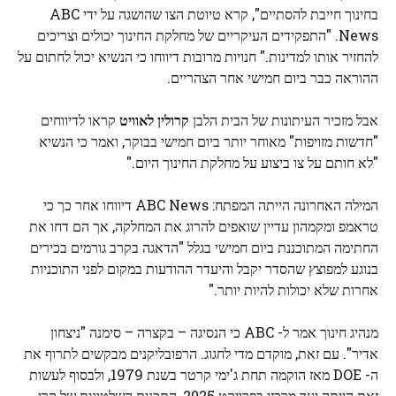
בחינוך חייבת להסתיים", קרא טיוטת הצו שהושגה על ידי ABC
News. "התפקידים העיקריים של מחלקת החינוך יכולים וצריכים
להחזיר אותו למדינות." חנויות מרובות דיווחו כי הנשיא יכול לחתום על
ההוראה כבר ביום חמישי אחר הצהריים.
אבל מזכיר העיתונות של הבית הלבן
קרולין לאוויט
קראו לדיווחים
"חדשות מזויפות" מאוחר יותר ביום חמישי בבוקר, ואמר כי הנשיא
"לא חותם על צו ביצוע על מחלקת החינוך היום."
המילה האחרונה הייתה המפתח: ABC News דיווחו אחר כך כי
טראמפ ומקמהון עדיין שואפים להרוג את המחלקה, אך הם דחו את
החתימה המתוכננת ביום חמישי בגלל "הדאגה בקרב גורמים בכירים
בנוגע למפוצץ שהסדר יקבל והיעדר ההודעות במקום לפני התוכניות
אחרות שלא יכולות להיות יותר."
מנהיג חינוך אמר ל- ABC כי הנסיגה – בקצרה – סימנה "ניצחון
אדיר". עם זאת, מוקדם מדי לחגוג. הרפובליקנים מבקשים לתרוף את
ה- DOE מאז הוקמה תחת ג'ימי קרטר בשנת 1979, ולבסוף לעשות
זאת הייתה יעד מרכזי בפרויקט 2025, התכנית השלטונית של קרן