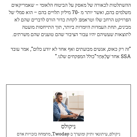
ההשתלטות לכאורה של מאסק על הביטוח הלאומי – שאמריקאים
משלמים בהם, ואשר יותר מ -70 מיליון תלויים בהם – הוא סמלי של
הפרויקט הרחב שלו וטראמפ: לקחת כדור הורס לדברים שהם לא
מבינים, תחת העמדות היומרות ביותר, תוך התייחסות מועטה
לתוצאות שעשיהם יהיו עבור הציבור שהם טוענים שהם משרתים.
"זה רק כאוס, אנשים מבועתים ואף אחד לא יודע כלום", אמר עובד
SSA אחד
שֶׁלְאַחַר
"כולל המפקחים שלנו."
ניקולס
ניקולס, עיתונאי ותיק ומוערך ב-Twoday, מתמחה בזכויות אדם