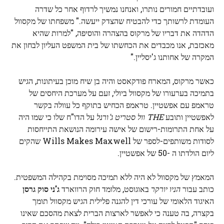
ועובדתיים חמורים נותרו, ואנחנו נמשיך לרדוף אחר כל שדרה
העומדת לרשותך כדי להבטיח שהצדק ייעשה." משפחתו של מקסוול
הדהדה את דבריו של מרקוס בהצהרה והוסיפה, "למרות שהיא
מאכזבת, אנו מכבדים את הכחשתו של בית המשפט העליון לבחון את
המקרה של אחותנו ג'יסליין."
כאשר מרקוס, המארח פודקאסט והיה בן שיח מוכן בעיתונות, הגיש
בתמיכה בערעורו של מקסוול ביולי, זעם על מערכת היחסים של
טראמפ עם אפשטיין. טראמפ הכחיש בתוקף כל עוולה בקשר
לאפשטיין ותובע
THE
וול סטריט ג'ורנל
על הדו"ח שלו כי שמו היה
על אחת התרומות-רישום של אישה עירומה הנושאת התייחסות
לסודות משותפים-לספר של Wills Makes Maxwell שהקים
ליום הולדתו ה -50 של אפשטיין.
המאמץ של מקסוול לא היה ללא תמיכה מסוימת בקהילה המשפטית.
כותב עבור
הניו יורקר
באוגוסט, מלומד חוק הרווארד
ג'ני סוק גרסן
האיגוד הלאומי של עורכי דין להגנה פלילית הגיש מקסוול תומך
בקצרה, בה טענה כי לאפשר לארצות הברית לצאת מהסכם שאינו