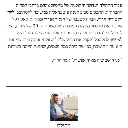
עבור הקהילה הגדולה והקולנית של מקסוול צופים ברחבי המדיה
החברתית, התככים סביב חנינה פוטנציאלית ממשיכה להסתובב.
ליידי
ויקטוריה הרווי,
חברה לשעבר של
הנסיך אנדרו
ומאר-א-לאגו רגיל
שהכיר את מקסוול מסצנת המסיבה של משנות ה -90 של לונדון, אמר
לי ביולי כי "הדרך היחידה להתמודד באמת עם המצב הזה" היא
לאפשר למקסוול "לקבל את הקול שלה." שאלתי אותה ביום שני אם
היא עדיין חושבת, כפי שהזכירה כמה פעמים, שחנינה הייתה ביצירות.
"אני חושב שזה מאוד אפשרי," אמר הרווי.
ניקולס