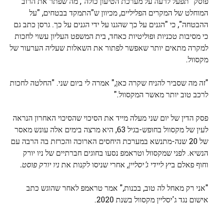
פוסק "תפעל לרעה על מערכת הטיעון כולה", מה שפתר את הרוב
המוחלט של המקרים הפליליים, מכיוון ש"התמקד בבטחים, "על
ההבטחה", כי "הגנים על כך שהגנו על ידי הגנים על כך. גרסן כתב גם
כי מסיבות טכניות ופוליטיות כאחד, בית המשפט העליון עשוי לחכות
למקרה מתאים יותר שאפשר לפתור את השאלות שעליה הערעור של
מקסוול.
"זה מה שסביר להניח שקרה כאן," אמרה לי ביום שני. "החלטה לחכות
לרכב טוב יותר מאשר המקסוול."
פסק הדין של יום שני מעלה מייד את הסיכוי שהסיכוי האחרון הנראה
לעין של מקסוול בחופש-בגיל 63, היא מרצה בימים אלה עונש מאסר
של 20 שנה-מתנשא במערכת היחסים הארוכה והכרזת בה הרבה עם
הנשיא. לפני שמקסוול וטראמפ נסעו בחוגים חברתיים של ניו יורק
וחוף פאלם ביץ
ליידי ג'יסליין,
אחרי שניסו לקנות את
ניו יורק פוסט.
"אני רק מאחל לה טוב, בכנות," אמר טראמפ לאחר שהוגש כתב
אישום נגד ג'יסליין מקסוול בשנת 2020.