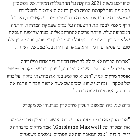
שהורשע בשנת 2021 בהקלה על ההתעללות המינית של אפשטיין
בקטינים, חזר לקדמת הבמה כאבן רוזטה תיאורטית לתעלומות
שממשיכות לרדוף את המקרה הרלוונטי תמיד. בשקט יותר, מקסוול
רדף מאמץ לבטל את הרשעתה על בסיס שעסקת המתוקה, והתניה
המכריעה שלה, הייתה צריכה להתרחב אליה. בעוד שהושגה העסקה
של אפשטיין בפלורידה ומקסוול הועמד לדין בניו יורק, עורכי הדין שלה
טענו כי עסקה פדרלית היא עסקה פדרלית בכל מצב של האיחוד.
"ארצות הברית לא יכולה להבטיח חסינות ביד אחת בפלורידה
ולהעמיד לדין עם היד השנייה בניו יורק," עורך דינו של מקסוול
דייוויד
אוסקר מרקוס
אמר. "הנשיא טראמפ בנה את מורשתו בחלקו על כוחו
של עסקה – ובוודאי שהוא יסכים שכאשר ארצות הברית נותנת את
דברתה, היא חייבת לעמוד בזה."
ביום שני, בית המשפט העליון סירב לדון בערעורו של מקסוול.
"אנו כמובן מאוכזבים מאוד מכך שבית המשפט העליון סירב לשמוע
את המקרה של Ghislaine Maxwell," אמר מרקוס בהצהרה ל
יריד יהירות.
"אבל המאבק הזה לא הסתיים. נושאים משפטיים