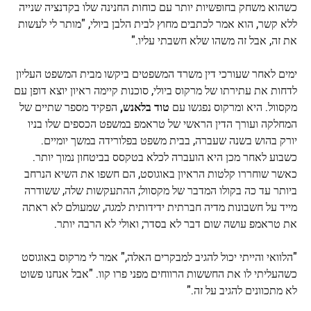
כשהוא משחק בחופשיות יותר עם כוחות החנינה שלו בקדנציה שנייה
ללא קשר, הוא אמר לכתבים מחוץ לבית הלבן ביולי, "מותר לי לעשות
את זה, אבל זה משהו שלא חשבתי עליו."
ימים לאחר שעורכי דין משרד המשפטים ביקשו מבית המשפט העליון
לדחות את עתירתו של מרקוס ביולי, סוכנות קיימה ראיון יוצא דופן עם
מקסוול. היא ומרקוס נפגשו עם
טוד בלאנש,
הפקיד מספר שתיים של
המחלקה ועורך הדין הראשי של טראמפ במשפט הכספים שלו בניו
יורק בהוש בשנה שעברה, בבית משפט בפלורידה במשך יומיים.
כשבוע לאחר מכן היא הועברה לכלא בטקסס בביטחון נמוך יותר.
כאשר שוחררו קלטות הראיון באוגוסט, הם חשפו את השיא הנרחב
ביותר עד כה בקולו המדבר של מקסוול; ההתעקשות שלה, ששודרה
מייד על חשבונות מדיה חברתית ידידותית למגה, שמעולם לא ראתה
את טראמפ עושה שום דבר לא בסדר; ואולי לא הרבה יותר.
"הלוואי והייתי יכול להגיב למבקרים האלה," אמר לי מרקוס באוגוסט
כשהעליתי לו את החששות הרווחים מפני פרו קוו. "אבל אנחנו פשוט
לא מתכוונים להגיב על זה."