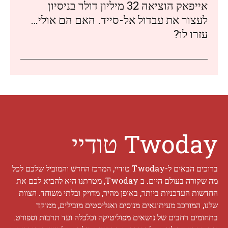
אייפאק הוציאה 32 מיליון דולר בניסיון
לעצור את עבדול אל-סייד. האם הם אולי…
עזרו לו?
Twoday טודיי
ברוכים הבאים ל-Twoday טודיי, המרכז החדש והמוביל שלכם לכל
מה שקורה בעולם היום. ב Twoday, מטרתנו היא להביא לכם את
החדשות העדכניות ביותר, באופן מהיר, מדויק ובלתי משוחד. הצוות
שלנו, המורכב מעיתונאים מנוסים ואנליסטים מובילים, ממוקד
בתחומים רחבים של נושאים מפוליטיקה וכלכלה ועד תרבות וספורט.