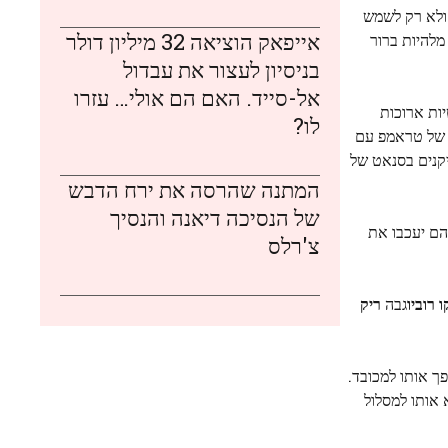
 ולא רק לשמש
אייפאק הוציאה 32 מיליון דולר
מלהיות ברור
בניסיון לעצור את עבדול
אל-סייד. האם הם אולי… עזרו
ות ארוכות
לו?
ם של טראמפ עם
קנים בסנאט של
המתנה שהרסה את ירח הדבש
של הנסיכה דיאנה והנסיך
הם יעכבו את
צ'רלס
 רוביו
גבה
ריק
פך אותו למכובד.
 אותו למסלול