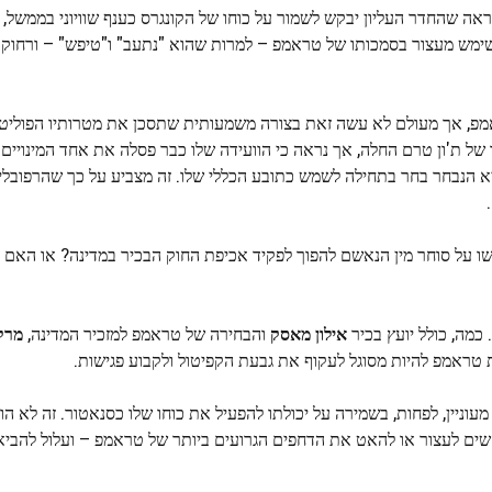
נראה שהחדר העליון יבקש לשמור על כוחו של הקונגרס כענף שוויוני בממשל,
שימש מעצור בסמכותו של טראמפ – למרות שהוא "נתעב" ו"טיפש" – ורחוק 
מפ, אך מעולם לא עשה זאת בצורה משמעותית שתסכן את מטרותיו הפוליטי
ו של ת'ון טרם החלה, אך נראה כי הוועידה שלו כבר פסלה את אחד המינויי
 הנבחר בחר בתחילה לשמש כתובע הכללי שלו. זה מצביע על כך שהרפובלי
ו על סוחר מין הנאשם להפוך לפקיד אכיפת החוק הבכיר במדינה? או האם 
אילון מאסק
והבחירה של טראמפ למזכיר המדינה,
מרקו
 טראמפ להיות מסוגל לעקוף את גבעת הקפיטול ולקבוע פגישות.
וניין, לפחות, בשמירה על יכולתו להפעיל את כוחו שלו כסנאטור. זה לא הו
שים לעצור או להאט את הדחפים הגרועים ביותר של טראמפ – ועלול להביא