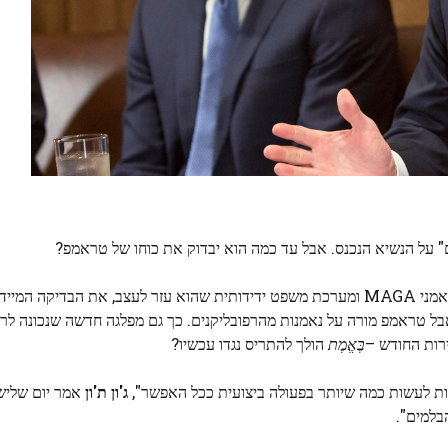
ם" על הנשיא הנכנס. אבל עד כמה הוא יבדוק את כוחו של טראמפ?
ית היחידה
בל טראמפ מורה על נאמנות מהרפובליקנים. כך גם מפלגה חדשה שנכונה לרצונ
ירות החודש –
בֶּאֱמֶת
הולך להתריס נגדו עכשיו?
נסות לעשות כמה שיותר בפעולה ביצועית ככל האפשר",
ג'ון ת'ון
אמר יום שלישי
בלמים".