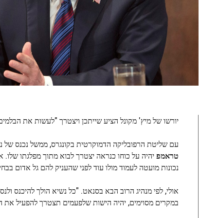
יורשו של מיץ' מקונל הציע שייתכן ויצטרך "לעשות את הבלמי
עם שליטת הרפובליקה הדמוקרטית בקונגרס, ממשל נכנס של נאמני MAGA ומערכת משפט ידידותית שהוא עזר לעצב, את הבדיקה המייד
טראמפ
יהיה על כוחו כנראה יצטרך לבוא מתוך מפלגתו שלו. א
נכונות מועטה לעמוד מולו עוד לפני שהעניק להם גל אדום בבח
אולי, לפי מנהיג הרוב הבא בסנאט. "כל נשיא הולך להיכנס ול
במקרים מסוימים, יהיה הישות שלפעמים תצטרך להפעיל את ה