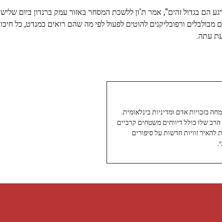
גע הם בגדול זהים", אמר ת'ון ללשכת המסחר באזור עמק ברנדון ביום שלישי.
ם מבולבלים ורפובליקנים להוטים לפעול לפי מה שהם רואים כמנדט, כל חיכו
עת עתה.
עיתונאי ותיק ומוערך ב-Twoday, מתמחה בזכויות אדם ומדיניות בינלאומית.
 הרב שלו כולל דיווחים משטחים קרביים
ת להאיר זוויות חדשות על סיפורים
.