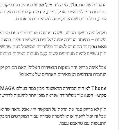
ההערות של Thune, מי יצליח
מיץ' מקונל
כמנהיג רפובליקני, 
כחותמת גומי לטראמפ. אבל, כמובן, קודמו רק לעתים רחוקות 
שתון, בעל ברית של מקונל, יפנה לנשיא הנבחר אחרת.
מקונל היה בעיקר מסייע, עשה הפסקה רטורית מדי פעם מטרא
השנים – במיוחד הנדידה ימינה של בית המשפט העליון. כהונת
מאט גאץ
חבר הקונגרס לשעבר בפלורידה המושפל כעת שהנשיא
ת'ון עשויים להיות מעוניינים לשים
כַּמָה
מעקות בטיחות במקום.
אבל איפה בדיוק יהיו מעקות הבטיחות האלה? האם הם רק יקש
הגחמות והדחפים הממאירים האחרים של טראמפ?
Thune לא היה הבחירה הראשונה מבין כמה בעולם MAGA. כמה, כולל יועץ בכיר
סקוט
– הסנאטור מפלורידה שנראה מוכן יותר להיענות לדרישת
ת'ון לא בדיוק סגר את הדלת על הבקשה הזו. אבל נראה שהוא מע
אבל זה יכול להפוך אותו למטרה סבירה עבור דמוקרטים המבק
התנגשות עם טראמפ עצמו.