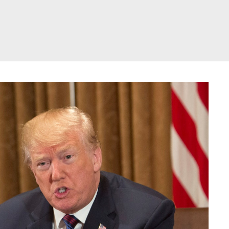
דלג
תוכן