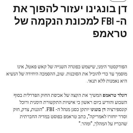
דן בונגינו יעזור להפוך את
ה- FBI למכונת הנקמה של
טראמפ
הפודקסטר הימני, שישמש כפונדה השנייה של קאש פאטל, אינו
מוסמך עד כדי להוביל את הסוכנות. שוב, ההסמכה היחידה של הנשיא
היא נאמנות ללא תנאי.
דונלד טראמפ
המשיך את הקצה של אכיפת החוק הפדרלית בסוף
השבוע והודיע ​​ביום ראשון כי אישיות התקשורת הימנית ורוכל
קונספירציה
דן בונגינו
יותקן כסגן מנהל ה- FBI. "הוגנות, צדק, חוק
וסדר יוחזרו לאמריקה", כתב טראמפ בפוסט במדיה החברתית
שהכריז על המהלך, "ומהר."