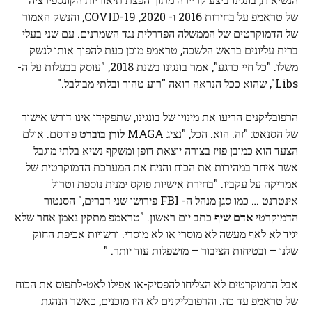
של טראמפ על בחירות 2016 ו- 2020, COVID-19, והנשק האמור
של הדמוקרטים של הממשלה הפדרלית נגד השמרנים. עם שני בעלי
ברית עליונים בראש הלשכה, טראמפ מוכן כעת להפוך אותו לנשק
משלו. "כל חיי כרגע", אמר בונגינו בשנת 2018, "עוסק בבעלות על ה-
Libs", שהוא ככל הנראה רואה "רוע טהור ובלתי מבולבל."
הרפובליקנים הריעו את מינויו של בונגינו, שתפקידו אינו דורש אישור
של הסנאט: "זה. הוא. הכל, "נציג MAGA
לורן בוברט
פורסם. אולם
הצעד הוא כמובן פזיז בצורה יוצאת דופן ומשקף נשיא בלתי מוגבל
אשר איחד במהירות את הכוח והניח את המערכת הדמוקרטית של
אמריקה על עקביו. "בחירת אישיות פוקס ימנית נוספת וטרול
אינטרנט … כמו סגן מנהל ה- FBI פירושו שני דברים," הסנטור
הדמוקרטי
אדם שיף
כתב יום ראשון. "טראמפ מתקין נאמן אחר שלא
יגיד לא לאף מעשה לא מוסרי או לא מוסרי. ורשויות אכיפת החוק
שלנו – ובטיחות הציבור – מושפלות עוד יותר. "
אבל הדמוקרטים לא הצליחו להפסיק-או אפילו לאט-לתפוס את הכוח
של טראמפ עד כה. והרפובליקנים לא היו מוכנים, כאשר הנהגת