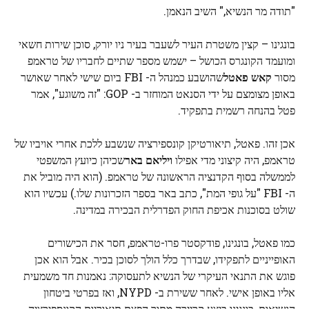
"תודה מר הנשיא," השיב הנאמן.
בונגינו – קצין משטרת העיר לשעבר בעיר ניו יורק, סוכן שירות חשאי
ומועמד הקונגרס הכושל – ישמש מספר שתיים לחבריו של טראמפ
מסור
קאש פאטל
שהושבע כמנהל ה- FBI ביום שישי לאחר שאושר
באופן מצומצם על ידי הסנאט המוחזר ב- GOP: "זה משוגע", אמר
פטל בהנחה רשמית בתפקיד.
אכן זהו. פאטל, תיאורטיקן קונספירציה שנשבע ללכת אחרי אויביו של
טראמפ, היה קיצוני מדי אפילו
ויליאם באר
שכיהן כיועץ המשפטי
לממשלה בסוף הקדנציה הראשונה של טראמפ. (הוא היה מוביל את
ה- FBI "על גופי המת", כתב באר בספר הזכרונות שלו.) עכשיו הוא
שולט בסוכנות אכיפת החוק הפדרלית הבכירה במדינה.
כמו פאטל, בונגינו, פודקסטר פרו-טראמפ, חסר את הכישורים
האופייניים לתפקידו, שבדרך כלל הולך לסוכן בכיר. אבל הוא אכן
פוגש את התנאי העיקרי של הנשיא לתעסוקה: נאמנות חד משמעית
אליו באופן אישי. לאחר ששירת ב- NYPD, ואז בפרטי ביטחון
הנשיאות, בונגינו ביצע קריירה מתוך הפצת תיאוריות הקונספירציה