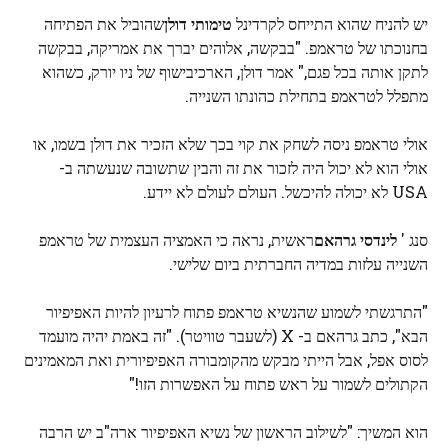
יש להניח שהוא התייחס לקרדינל
טימותי דולן
שהוביל את הפתיחה
בחנוכתו של טראמפ. "בבקשה, אלוהים יברך את אמריקה, בבקשה
לתקן אותה בכל פגם," אמר דולן, הארכיבישוף של ניו יורק, כשהוא
מתפלל לטראמפ בתחילת כהונתו השנייה.
אולי טראמפ ניסה לשחק את קוי בכך שלא הזכיר את דולן בשמו, או
אולי הוא לא יכול היה לזכור את זה והבין שתשובה שנעשתה ב-
USA לא יכולה להיכשל. העולם לעולם לא יידע.
סנג '
לינדסי גרהאם
ראשית, נראה כי האמציה העצמית של טראמפ
השנייה עלזות במדיה החברתית ביום שלישי.
"התרגשתי לשמוע שהנשיא טראמפ פתוח לרעיון להיות האפיפיור
הבא", כתב גרהאם ב- X (לשעבר טוויטר). "זה באמת יהיה מועמד
לסוס אפל, אבל הייתי מבקש מהקומבורה האפיפיורית ואת המאמינים
הקתולים לשמור על ראש פתוח על האפשרות הזו!"
הוא המשיך: "לשילוב הראשון של נשיא האפיפיור ארה"ב יש הרבה