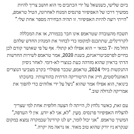
ביום שלישי, כשנשאל על ידי הכתבים מי הוא חושב צריך להיות
ממשיך דרכו של האפיפיור פרנסיס המנוח לאחרונה, הטיל טראמפ,
"הייתי רוצה להיות האפיפיור. זו תהיה הבחירה מספר אחת שלי."
תשכח מהעובדה שטראמפ אינו חבר בכמורה, או את המכללה
לקרדינלים, שתתכנס למקומו כדי לבחור את המנהיג החדש שלהם
החל מה -7 במאי – הוא אפילו לא קתולי. אף על פי שאושר קודם לכן
בחיים לפרסביטריאניזם, בשנת 2020, אמר טראמפ לשירות החדשות
הדתי בראיון שהוא מזדהה כעת כנוצרי לא-דומי. לאחר ניסיון
התנקשות ביולי 2024, טראמפ, שכבר פופולרי בקרב מצביעי הנוצרים
האוונגליסטים, חייג את הרטוריקה הדתית בהודעותיו. בחנוכתו
בינואר, הוא אפילו אמר שהוא "ניצל על ידי אלוהים כדי להפוך את
אמריקה לגדולה שוב."
עם זאת, כאשר נלחץ לו, הייתה לו הצעה חלופית אחת למי שצריך
להצליח האפיפיור פרנסיס. מֵעֵין. "לא, אני לא יודע. אין לי העדפה,"
המשיך טראמפ. "אני יכול לומר, יש לנו קרדינל שבמקרה נמצא במקום
שנקרא ניו יורק שהוא טוב מאוד. אז נראה מה יקרה."