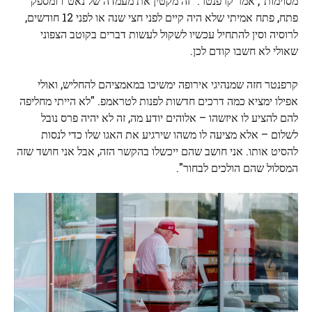
מסוימות", אמר קרפנטר. "זה מקטין את מעמדה של נאט"ו ומספק
פתח, פתח אמיתי שלא היה קיים לפני חצי שנה או לפני 12 חודשים,
לרוסיה וסין להתחיל עכשיו לשקול לעשות דברים בקוטב הצפוני
שאולי לא חשבו קודם לכן.
קרפנטר חזה שמנהיגי אירופה ימשיכו במאמציהם להחליש, ואולי
אפילו ימציא כמה דרכים חדשות לפנות לטראמפ. "לא הייתי מחליפה
להם להציע לו איזשהו – אלוהים יודע מה, זה לא יהיה פרס נובל
לשלום – אלא מציעה לו משהו שירגיע את האגו שלו כדי לנסות
להסיט אותו. אני חושב שהם ייכשלו בהקשר הזה, אבל אני חושד שזה
המסלול שהם הולכים לבחור".