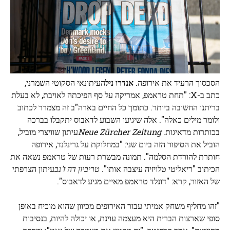
הסכסוך הרעיד את אירופה.
אנדרו ניל
העיתונאי הסקוטי השמרני,
כתב ב-X: "תחת טראמפ, אמריקה על סף הפיכתה לאויבת, לא בעלת
בריתנו החשובה ביותר. כתומך כל החיים בארה"ב זה מצמרר לכתוב
ולומר מילים כאלה". אלה שיגיעו השבוע לדאבוס יתקבלו בברכה
בכותרות מדאיגות.
Neue Zürcher Zeitung
עיתון שוויצרי מוביל,
הוביל את הסיפור הזה ביום שני: "במחלוקת על גרינלנד, אירופה
חותרת להורדת הסלמה". תמונה מבשרת רעות של טראמפ נשאה את
הכיתוב "ריאליטי טלויזיה עיצבה אותו".
טריביון דה ז'נב
עיתון הצרפתי
של האזור, קרא: "דונלד טראמפ מאיים מגיע לדאבוס".
"זהו מחליף משחק אמיתי עבור האירופים מכיוון שהוא מוכיח באופן
סופי שארצות הברית היא מעצמה עוינת, או יכולה להיות, בנסיבות