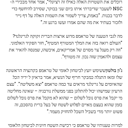
רוכלים את השטויות האלה כאילו זה רציונלי", אמר אחד מבכירי ה-
NSC לשעבר שדיברתי איתו ביום שני בבוקר, שסירב להיחשף כדי
לדבר בכנות. "באמת, צריך לשמור את השמות האלה על דף נייר
ולזכור בעתיד את מה שהם אמרו ועשו ברגע זה."
מה לגבי הטענה של טראמפ מדוע ארצות הברית זקוקה לגרינלנד?
"העולם רואה בזה את המלך המטורף המטיף", חזר הפקיד האלמוני.
"וזה רק מעגל צר מסוים של אמריקאים, איכשהו, שמנסה להאיר את
עצמם ולהאמין שזה נכון. זה מטורף".
ג'ון בולטון
ששימש יועץ לביטחון לאומי של טראמפ בקדנציה הראשונה
שלו ומאז התגלה כמבקר חריף של הנשיא, אמר בראיון ל
יריד הבל
שהאיומים על גרינלנד מראים עד כמה טראמפ "יצא משליטה". "עצם
הרעיון שמישהו יכול להתלונן בפני ממשלת נורבגיה – שאינה מחליטה
מי יקבל את פרס נובל לשלום – שהוא לא מקבל את פרס נובל לשלום
בזמן שהוא בעצם מאיים לפלוש לשטח של בעל ברית בהסכם, זה
פשוט יותר מדי בשביל השכל להחזיק מעמד."
למרות טענותיו של טראמפ כי רכישת השטח חיונית לביטחון הלאומי