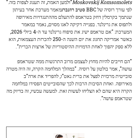
Moskovskij Komsomolets
"ולמען האמת, זה תענוג לצפות בזה."
לפי עורך רוסיה של BBC
סטיב רוזנברג
מאמר מערכת אחר בעיתון
שנתמך בקרמלין דחק בטראמפ להתעלם מההתנגדויות מאירופה
ולתפוס את גרינלנד. בפנייה דקיקה לאגו מסוים, נאמר במאמר
המערכת: "אם טראמפ ישיג את סיפוח גרינלנד עד ה-4 ביולי 2026,
כאשר אמריקה תחגוג את יום השנה ה-250 להכרזת העצמאות, הוא
ללא ספק יהפוך לאחת הדמויות ההיסטוריות של ארצות הברית".
"הם חייבים להיות מחוץ לעצמם מרוב התרגשות ממה שטראמפ
עושה", אמר בולטון על רוסיה. "במהלך המלחמה הקרה, זה היה מטרה
סובייטית מרכזית לפצל את ברית נאט"ו, להפריד את ארה"ב
מאירופה. ואחת הסיבות הרבות לכך שהסובייטים הפסידו במלחמה
הקרה היא שהם לא הצליחו לעשות זאת. למעשה עכשיו, זה בדיוק מה
שטראמפ עושה".