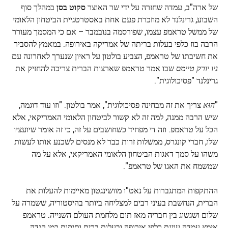
של ארה"ב, עמדה שחזרה על ידי שר האוצר
סקוט בסן
במהלך סוף
השבוע, גרינלנד לא מוזכרת פעם אחת באסטרטגיית הביטחון הלאומי
של ממשל טראמפ עצמו, שפורסמה בנובמבר – אם כי המסמך מעורר
הרבה בוז כלפי בעלות בריתה של אמריקה באירופה. במאמץ להסביר
את חשיבתו של טראמפ, הצביע בולטון על ראיון שנערך לאחרונה עם
ניו יורק טיימס
שבו אמר טראמפ שארצות הברית צריכה להחזיק את
גרינלנד "פסיכולוגית".
"
הוּא
צריך את זה מבחינה פסיכולוגית", אמר בולטון. "וזו עוד דוגמה,
שיש הרבה ממנה, למה זה לא קשור לביטחון הלאומי האמריקאי, אלא
הכל על טראמפ. וזה די מפחיד כשחושבים על זה, כי זה אומר שיועציו
שלו, חברי קונגרס, ממשלות זרות כבר לא מנסים לשכנע אותו לעשות
משהו על סמך דאגות הביטחון הלאומי האמריקאי, אלא על מה
שמשמח את האגו של טראמפ".
ההתקפות המתגברות על נאט"ו מוושינגטון מאיימות להעלות את
הברית, הנחשבת בעיני רבים למצליחה ביותר בהיסטוריה, ששמרה על
שלום ושגשוג בין חבריה מאז תום מלחמת העולם השנייה. טראמפ
אימץ עמדה עוינת כלפי אירופה ובעלות ברית ותיקות כמו קנדה