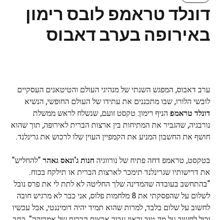
דונלד טראמפ לובס רימון
באירופה בערב דאבוס
ערב דאבוס, המפגש השנתי של מנהיגי העולם והטיטאנים העסקיים
לובשי הלורו, שבו מתכננים את עתידו של העולם החופשי, הנשיא
דונלד טראמפ
הניף רימון: טקסט זועם, שנשלח לראש ממשלת
נורבגיה, שהגביר את המתיחות בין ארצות הברית לאירופה, תוך שהוא
חושף את החשבון המניע את הקמפיין העוין שלו לרכוש את גרינלנד.
בטקסט, טראמפ דחה פתיח של נורווגיה
חנות ג'ונאס גאהר
"להחליש"
את דרישותיו שגרינלנד תימכר לארצות הברית או תילקח בכוח.
"בהתחשב בעובדה שהמדינה שלך החליטה לא לתת לי את פרס נובל
לשלום על שהפסקתי את 8 מלחמות פלוס, אני כבר לא מרגיש חובה
לחשוב על שלום בלבד, למרות שהוא תמיד יהיה דומיננטי, אבל עכשיו
יכול לחשוב על מה טוב וראוי עבור ארצות הברית של אמריקה", כתב