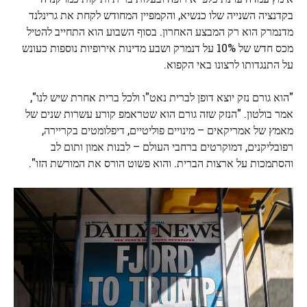
בקדנציה השנייה שלו כנשיא, והקמפיין המחודש לקחת את גרינלנד
מדנמרק הוא רק המבצע האחרון. בסוף השבוע הוא התחייב להטיל
מכס חדש של 10% על דנמרק ושבע מדינות אירופיות נוספות כעונש
על התנגדותו לרצונו באי הקפוא.
"הוא גורם נזק יוצא דופן לברית נאט"ו ולכל ברית אחרת שיש לנו",
אמר בולטון. "הנזק שזה גורם הוא שטראמפ קורע עשרות שנים של
מאמץ של אמריקאים – מינויים פוליטיים, דיפלומטים בקריירה,
רפובליקנים, דמוקרטים ברחבי העולם – לבנות אמון ותום לב
והסתמכות על ארצות הברית. והוא פשוט הורס את המורשת הזו".