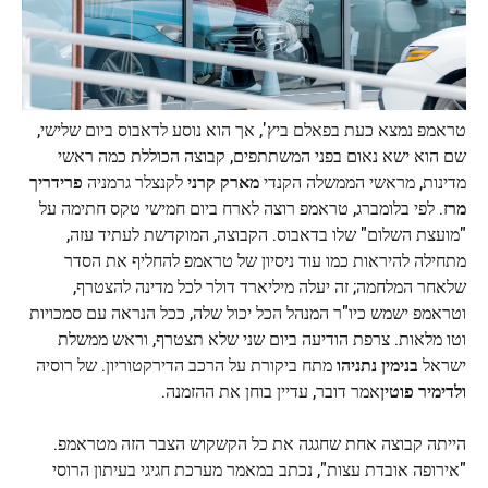
טראמפ נמצא כעת בפאלם ביץ', אך הוא נוסע לדאבוס ביום שלישי,
שם הוא ישא נאום בפני המשתתפים, קבוצה הכוללת כמה ראשי
מדינות, מראשי הממשלה הקנדי
מארק קרני
לקנצלר גרמניה
פרידריך
מרז
. לפי בלומברג, טראמפ רוצה לארח ביום חמישי טקס חתימה על
"מועצת השלום" שלו בדאבוס. הקבוצה, המוקדשת לעתיד עזה,
מתחילה להיראות כמו עוד ניסיון של טראמפ להחליף את הסדר
שלאחר המלחמה; זה יעלה מיליארד דולר לכל מדינה להצטרף,
וטראמפ ישמש כיו"ר המנהל הכל יכול שלה, ככל הנראה עם סמכויות
וטו מלאות. צרפת הודיעה ביום שני שלא תצטרף, וראש ממשלת
ישראל
בנימין נתניהו
מתח ביקורת על הרכב הדירקטוריון. של רוסיה
ולדימיר פוטין
אמר דובר, עדיין בוחן את ההזמנה.
הייתה קבוצה אחת שחגגה את כל הקשקוש הצבר הזה מטראמפ.
"אירופה אובדת עצות", נכתב במאמר מערכת חגיגי בעיתון הרוסי