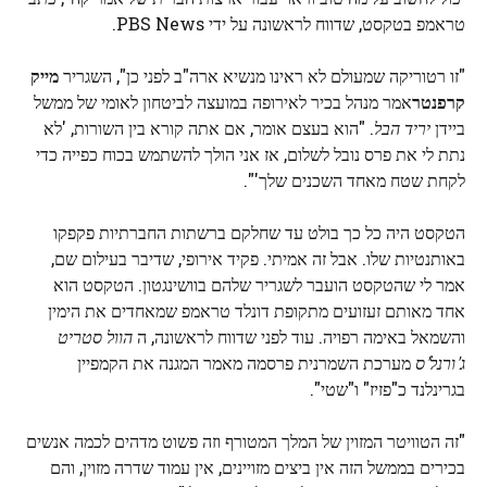
טראמפ בטקסט, שדווח לראשונה על ידי PBS News.
"זו רטוריקה שמעולם לא ראינו מנשיא ארה"ב לפני כן", השגריר
מייק
קרפנטר
אמר מנהל בכיר לאירופה במועצה לביטחון לאומי של ממשל
ביידן
יריד הבל
. "הוא בעצם אומר, אם אתה קורא בין השורות, 'לא
נתת לי את פרס נובל לשלום, אז אני הולך להשתמש בכוח כפייה כדי
לקחת שטח מאחד השכנים שלך'".
הטקסט היה כל כך בולט עד שחלקם ברשתות החברתיות פקפקו
באותנטיות שלו. אבל זה אמיתי. פקיד אירופי, שדיבר בעילום שם,
אמר לי שהטקסט הועבר לשגריר שלהם בוושינגטון. הטקסט הוא
אחד מאותם זעזועים מתקופת דונלד טראמפ שמאחדים את הימין
והשמאל באימה רפויה. עוד לפני שדווח לראשונה, ה
הוול סטריט
ג'ורנל'ס
מערכת השמרנית פרסמה מאמר המגנה את הקמפיין
בגרינלנד כ"פזיז" ו"שטי".
"זה הטוויטר המזוין של המלך המטורף וזה פשוט מדהים לכמה אנשים
בכירים בממשל הזה אין ביצים מזויינים, אין עמוד שדרה מזוין, והם