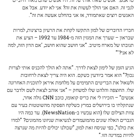
לגבי זה. האם אני הולך לעשות את זה? אני לא יודע. אבל אם
האנשים רוצים שאתמודד, אז אני בהחלט אעשה את זה".
חבריו הדוברים של למון התקשו לקחת את הרעיון ברצינות, למרות
שבראון – שערך את המגזין הזה מ-1984 עד 1992 – הציע את
תגובתו של מארח מיטיב. "אני חושב שהוא חושב, 'אם הדון הזה, למה
לא אני?'"
הגיע הזמן של לימון לצאת לדרך. "אתה לא הולך להכניס אותי לצרות
נכון?" הוא אמר ביודעין כשקם. הוא היה צריך לצאת לרחובות
ולשאול את הבריטים התמימים על מלחמת איראן לתוכנית האחרונה
שלו. החוצפה והלהט שלו למשחק – "אני אוהב לצאת לשם ולדבר עם
אנשים" – הזכירו לי את כריס קואומו, כוכב CNN גולה אחר,
שנתקלתי בו בירושלים במרץ כשלקח הפסקה מהשוטטות בעיר עם
צוות הצילום שלו (הוא עכשיו ב-NewsNation). עד כמה היו
הגברים האלה שונים מהמועמדים לנשיאות שניזונו מהמונים? "למדו
את כולנו", כפי שניסח זאת למון, "שכולנו יכולים להיות מה שנרצה
להיות במדינה הזו."