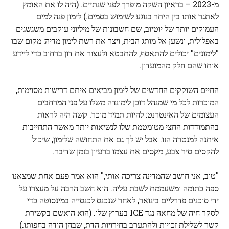
מ-2023 – בראיון השקה מופרך לפני שנתיים. (היה לו את האומץ
לאתגר אותו בין היתר בנוגע לשימוש בסמים.) לימון פנה למים
העמוקים יותר של יוטיוב, שם חשבונות של מיליוני עוקבים משגשגים
באפלולית, ונשען אל מותג הבית, ויצר את רשת לימון מדיה: מקום שבו
"לימונים" יכולים להתאסף, להתבטא ולעצור את דון ברחוב כדי ליידע
אותו שהם חלק מהמועדון.
החיים השוקקים החדשים של לימון מביאים איתם דרישות מסוימות,
המוכרות לכל מי שמנהל דוכן לימונדה משלו על פני המרחבים
העצומים של האינטרנט: להיות תמיד מוכר. קשה היה לראות
בהתמודדות החצי מטומטמת שלו לנשיאות יותר מאשר התחייבות
איתנה למנטרה הזו. אבל יש לך גם את התחושה שלימון, שיכול
להקסים סיר צבע, מקסים את עצמו ברעיון בזמן שדיבר.
"טוב, אני חושב שהמדינה צריכה אותי," הוא אמר פעם אחת שמצאנו
ספה כתומה ומשעממת לשבת עליה. הוא חשב הרבה על מעצרו על
ידי סוכנים פדרליים בינואר, לאחר שנכנס לכנסייה במינסוטה כדי
לסקר חיה של מחאה נגד ICE בערוץ שלו. (הוא הואשם בקשירת
קשר לשלילת זכויות ולהתערב בחירויות הדת, שבהן הודה בחפותו.)