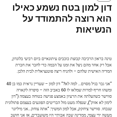
דון למון בטח נשמע כאילו
הוא רוצה להתמודד על
הנשיאות
טינה בראון הרכיבה קבוצת כוכבים עיתונאיים ביום רביעי בלונדון,
אבל רק אחד מהם ניצל את זמנו על הבמה כדי לחבר את חברת
המדיה האישית שלהם – ולהניח ריצה פוטנציאלית לבית הלבן.
"אני גבר בגיל מסוים… למה לא?" דון למון – שעדיין נראית כמו בן 40
ומשהו חריף למרות שמלאו לו 60 באביב הזה – סיפרה לקארה
סווישר כשהעלתה את הרעיון באמצע פגישה בטוחה בעצמה ("דון
לימון לא אזוק"), שנפלה מעט מול הבריטים הפוגעים בעצמם פתולוגית
שנכחו. סווישר ציחקק, אבל למון המשיך: "אתה צוחק…אני מיליונר
מעשה ידי עצמי, ממדינה שבה אבותיי היו משועבדים, אז אני חושב