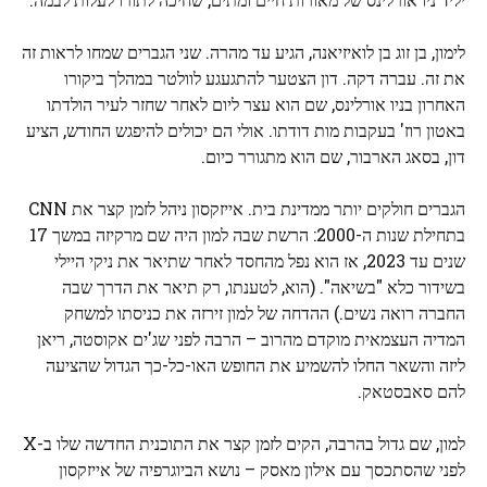
לימון, בן זוג בן לואיזיאנה, הגיע עד מהרה. שני הגברים שמחו לראות זה
את זה. עברה דקה. דון הצטער להתגעגע לוולטר במהלך ביקורו
האחרון בניו אורלינס, שם הוא עצר ליום לאחר שחזר לעיר הולדתו
באטון רוז' בעקבות מות דודתו. אולי הם יכולים להיפגש החודש, הציע
דון, בסאג הארבור, שם הוא מתגורר כיום.
הגברים חולקים יותר ממדינת בית. אייזקסון ניהל לזמן קצר את CNN
בתחילת שנות ה-2000: הרשת שבה למון היה שם מרקיזה במשך 17
שנים עד 2023, אז הוא נפל מהחסד לאחר שתיאר את ניקי היילי
בשידור כלא "בשיאה". (הוא, לטענתו, רק תיאר את הדרך שבה
החברה רואה נשים.) ההדחה של למון זירזה את כניסתו למשחק
המדיה העצמאית מוקדם מהרוב – הרבה לפני שג'ים אקוסטה, ריאן
ליזה והשאר החלו להשמיע את החופש האו-כל-כך הגדול שהציעה
להם סאבסטאק.
למון, שם גדול בהרבה, הקים לזמן קצר את התוכנית החדשה שלו ב-X
לפני שהסתכסך עם אילון מאסק – נושא הביוגרפיה של אייזקסון