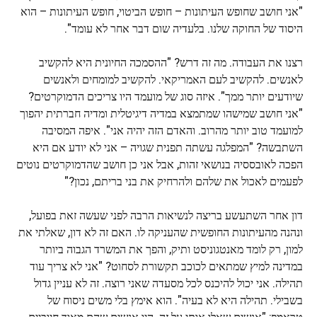
"אני חושב שחופש העיתונות – חופש הביטוי, חופש העיתונות – הוא
היסוד של החוקה שלנו. בלעדיה שום דבר אחר לא עומד".
רצנו את העבודה. מה זה דרש? "ההסמכה החיונית היא להקשיב
לאנשים. להקשיב לעם האמריקאי. להקשיב למומחים ולאנשים
שיודעים יותר ממך". איזה סוג של מועמד היו צריכים הדמוקרטים?
"אני חושב שמישהו שמתמצא במדיה דיגיטלית ומדיה חברתית יהפוך
למועמד טוב יותר מהרוב. והאדם הזה יהיה אני". איפה המסיבה
השתבשה? "המפלגה עשתה תפנית שגויה – אני לא יודע אם היא
הפכה לאובססיה בנושאי זהות, אבל אני כן חושב שהדמוקרטים נוטים
לפעמים לאכול את שלהם ולהרחיק את בני בריתם, נכון?"
דון אחר השתעשע בריצה לנשיאות הרבה לפני שעשה זאת בפועל,
ונהנה מהעיתונות החופשית שהעניקה לו. האם זה לא דון, שאלתי את
למון, רק לומד מאנטגוניסט ותיק, והפך את המשרד הגבוה ביותר
במדינה למיץ שמתאים לכוכב תקשורת לסחוט? "אני לא צריך עוד
תהילה. אני יכול להיכנס לכל מסעדה שאני רוצה. זה לא עניין גדול
בשבילי. תהילה היא לא בעיה". הוא אימץ בלי משים ניסוח של
טראמפ: "אנשים שאלו אותי על זה. היו אנשים שהם מאוד חיוביים