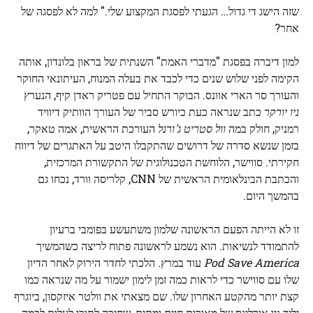
שזה הישג די גדול… הגעתי לפסגת המקצוע שלי." למה לא לפסגה של
אחר?
למון דיברה בפסגת "מדברי האמת" השנתית של בראון בלונדון, אותה
הקימה לפני שלוש שנים כדי לכבד את בעלה המנוח, העיתונאי החוקר
והעורך סר הארי אוונס. הבוקר התחיל עם פטריק ראדן קיף, הנערץ
ניו יורקר
כתב שנראה כעת כיורש סביר של העורך הוותיק דיוויד
רמניק, חולק במה
וול סטריט ג'ורנל
העורכת הראשית, אמה טאקר,
בזמן שנשא סדרה של דרושים שהתקבלו היטב על האתגרים של דיווח
חקירתי. סווישר, הלוחשת הטכנולוגית של התקשורת המרכזית,
והכתבת הבינלאומית הראשית של CNN, קלריסה וורד, נכחו גם
בהמשך היום.
זו לא הייתה הפעם הראשונה שלמון משתעשע בפומבי ברעיון
להתמודד לנשיאות. הוא נשמע לראשונה פתוח לריצה כשהמשיך
Pod Save America
עוד במרץ. הלכתי לחדר הירוק לאחר הדיון
שלו עם סווישר כדי לראות כמה זמן לימון ישמור על מה שנראה כמו
קצת יותר מהקטע האחרון שלו. שם מצאתי את וולטר איזקסון, ביוגרף
יליד ניו אורלינס של מאורות חיים ומתים, שחיכה לתורו לעלות לבמה.