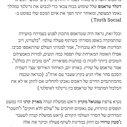
דונלד טראמפ
שלל שימוש בכוח צבאי כדי לכבוש את גרינלנד במהלך
נאומו המצופה, ומאוחר יותר הפך את איום המכס שלו בפוסט ב-
Truth Social.)
ובכל זאת, נראה היה שטראמפ מתכוון לפגוע בעמיתיו בוועידה
שהתמקדה באופן מסורתי בשיתוף פעולה עולמי. "בלעדינו, רוב
המדינות אפילו לא עובדות", אמר למנהיגי העולם שהתאספו סביבו.
אפילו האומה המארחת שלו תפסה כמה תועים, למרות מאמציהם
הטובים ביותר לזכות בו במתנות מפוארות: "הם טובים רק בגללנו",
אמר טראמפ על שוויץ. באותו יום, האיחוד האירופי עצר רשמית
הסכם סחר אליו הגיע בקיץ שעבר עם ארה"ב. (כנראה שכמה
מהמתרגמים החיים של דאבוס נאבקו להחליט אם לתקן או לא את
הבלבול המתמיד של טראמפ בין גרינלנד לאיסלנד.)
נשיא צרפת
עמנואל מקרון
וראש ממשלת קנדה
מארק קרני
היו כמעט
תופסים כותרות, עם נאומים חותכים על "עולם ללא חוקים" ו"השבר"
המדהים של הסדר העולמי הקודם. (ראש ממשלת קנדה לשעבר
ג'סטין טרודו
גם דחק במדינות לשתף פעולה וביקר את אלה