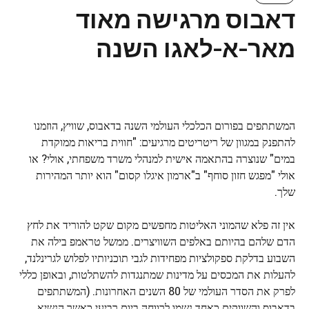
דאבוס מרגישה מאוד
מאר-א-לאגו השנה
המשתתפים בפורום הכלכלי העולמי השנה בדאבוס, שוויץ, הוזמנו
להתפנק במגוון של ריטריטים מרגיעים: "חווית בריאות ממוקדת
במים" שנוצרה בהתאמה אישית למנהלי משרד משפחתי, אולי? או
אולי "מפגש חזון סוחף" ב"ארמון איגלו קסום" הוא יותר המהירות
שלך.
אין זה פלא שהמוני האליטות מחפשים מקום שקט להוריד את לחץ
הדם שלהם בהיותם באלפים השוויצרים. ממשל טראמפ בילה את
השבוע בדלקת ספקולציות מפחידות לגבי תוכניותיו לפלוש לגרינלנד,
להעלות את המכסים על מדינות שמתנגדות להשתלטות, ובאופן כללי
לפרק את הסדר העולמי של 80 השנים האחרונות. (המשתתפים
בדאבוס והשווקים כאחד נשמו לרווחה ביום רביעי כאשר הנשיא