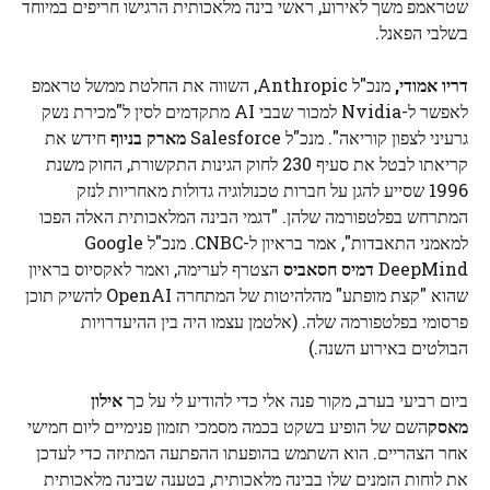
שטראמפ משך לאירוע, ראשי בינה מלאכותית הרגישו חריפים במיוחד
בשלבי הפאנל.
דריו אמודי,
מנכ"ל Anthropic, השווה את החלטת ממשל טראמפ
לאפשר ל-Nvidia למכור שבבי AI מתקדמים לסין ל"מכירת נשק
גרעיני לצפון קוריאה". מנכ"ל Salesforce
מארק בניוף
חידש את
קריאתו לבטל את סעיף 230 לחוק הגינות התקשורת, החוק משנת
1996 שסייע להגן על חברות טכנולוגיה גדולות מאחריות לנזק
המתרחש בפלטפורמה שלהן. "דגמי הבינה המלאכותית האלה הפכו
למאמני התאבדות", אמר בראיון ל-CNBC. מנכ"ל Google
DeepMind
דמיס חסאביס
הצטרף לערימה, ואמר לאקסיוס בראיון
שהוא "קצת מופתע" מהלהיטות של המתחרה OpenAI להשיק תוכן
פרסומי בפלטפורמה שלה. (אלטמן עצמו היה בין ההיעדרויות
הבולטים באירוע השנה.)
ביום רביעי בערב, מקור פנה אלי כדי להודיע ​​לי על כך
אילון
מאסק
השם של הופיע בשקט בכמה מסמכי תזמון פנימיים ליום חמישי
אחר הצהריים. הוא השתמש בהופעתו ההפתעה המתיזה כדי לעדכן
את לוחות הזמנים שלו בבינה מלאכותית, בטענה שבינה מלאכותית