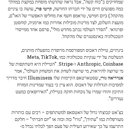
שמחזיקים ב"כוח קשה", אבל נראה שהדעתו מוסחת במקצת במהלך
כמה מפגשים חיים על ידי חברתו החדשה,
קייטי פרי,
עושה בו עיניים
מהקהל.) ביום חמישי, טראמפ חשף את מחליפו האפשרי של האו"ם,
מועצת השלום, לצד מדינות מובילות אחרות כמו ארמניה, קזחסטן
ופרגוואי. "הסדר העולמי נכתב מחדש מולי", פרסם אחד ממייסדי
הטכנולוגיה באינסטגרם שלו מהקהל.
בינתיים, טיילת דאבוס המפורסמת מרופדת בהפעלת מותגים,
הנשלטת על ידי ענקיות טכנולוגיה כמו Meta, TikTok,
Anthropic, Coinbase ו-Stripe. "הטיילת היא השתקפות של
מי שרוצה להיראות, מי שרוצה לשחק את המשחק העולמי", אמר
אנדריאה גורי,
שסטארטאפ הקיימות שלו Illuminem חיבר מדריך
למסיבות הגדולות של דאבוס. הוא ציין כי בעוד שמדינות המזרח
התיכון והודו שמרו על נוכחות חזקה בטיילת, "האירופאים כמעט
נעדרים".
בצ'אט קבוצתי גדול של וואטסאפ למשתתפים – רבים עם כותרות
מעורפלות כמו "עתידן", "גורו" כזה וכזה או "יזם חברתי" – חלקם
התרעמו על כך שאירוע העילית של פעם הפך לבלתי נבדל מ-