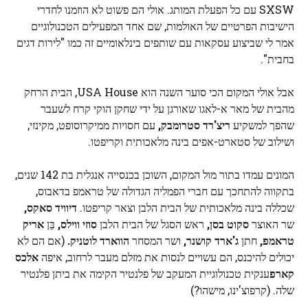
SXSW עם כל הפעלת המותג. אולי הם פשוט לא הוזמנו לחדרי
הישיבות הפרטיים של האולמות, שם אחד המפעילים הטכנולוגיים
אמר לי שביצוע עסקאות עם שותפים בינלאומיים זה כמו "לירות דגים
בחבית".
אבל אולי המקום הכי סוער השנה הוא USA House, הבית הרחק
מהבית של מאר א-לאגו שאורגן על ידי שחקן הוקי קרח לשעבר
שהפך למשקיע
ריצ'רד סטרומבק,
עם חסויות ממיקרוסופט, מקינזי,
ושילוב של סטארט-אפים בינה מלאכותית וקריפטו.
המונים עמדו בתור מול המקום, השוכן בכנסייה אנגלית בת 142 שנים,
בתקווה להתחכך עם חברי הפמליה הגדולה של טראמפ בדאבוס,
שכללה בינה מלאכותית של הבית הלבן וצאר קריפטו.
דיוויד סאקס,
שר האוצר
סקוט בסן,
ראש הסגל של הבית הלבן
סוזי ווילס,
בֵּן
אריק
טראמפ,
חתן
ג'ארד קושנר,
ושר המסחר
הווארד לוטניק.
(אם הם לא
יכולים להיכנס, הם עשויים לנסות את מזלם מעבר לרחוב, איפה
אלכס
קארפ
ענקית טכנולוגיית המעקב של פלנטיר הקימה את ביתן פלנטיר
שלה. (קרפוצ'ינו, מישהו?)