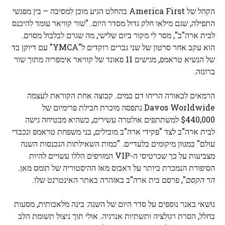
הקהל של America First בהחלט הגיע מוכן למסיבה – בין מפגשי
התפילה, שגם מילאו חלק גדול מסדר היום. "שור קוויאר עומד להיכנס
לבית ארה"ב", מסר לי מקור ביום שלישי, מה שגרם לבלבול מסוים.
הוא עקב אחר סרטון של שני גברים רוקדים ל"YMCA" עם דיוקן בד
של הנשיא טראמפ, מגישים 11 פאונד של קוויאר אימפריה מתוך שור
ברונזה.
הרמאים לכאורה הריחו דם במים. קבוצה אחת הקוראת לעצמה
Davos Worldwide נתפסה מוכרת חבילת פרימיום של
$440,000 למשתתפים אולטרה עשירים, כשהיא מבטיחה גישה
לבית ארה"ב לצד "פקידי ארה"ב מובילים, בני משפחת טראמפ ונכבדי
עולם" במגוון מיקומים בלעדיים. "כמות השאילתות הנכנסות השנה
מצביעות על כך שכרטיסי ה-VIP המזויפים הללו עשויים להיות
הסיפורת הנמכרת ביותר על דאבוס מאז ההיסטוריה של תומס מאן.
הר הקסם
", פרסם בית ארה"ב באזהרה באתר האינטרנט שלו.
נושאי באנר נוספים על סדר היום של השנה: בינה מלאכותית, מסעות
בחלל, הסרת רגולציה ותשתיות אנרגיה. אולי תוך ניצול תשומת הלב