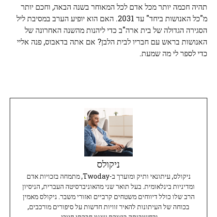
תהיה חכמה יותר מכל אדם לכל המאוחר בשנה הבאה, וחכם יותר
מ"כל האנושות ביחד" עד 2031. האם הוא יופיע הערב במסיבת ליל
הסגירה הגדולה של בית ארה"ב כדי ליהנות מהשנה האחרונה של
האנושות בראש עם חבריו לבית הלבן? אם אתה בדאבוס, פנה אליי
כדי לספר לי מה שמעת.
ניקולס
ניקולס, עיתונאי ותיק ומוערך ב-Twoday, מתמחה בזכויות אדם
ומדיניות בינלאומית. בעל תואר שני מהאוניברסיטה העברית, הניסיון
הרב שלו כולל דיווחים משטחים קרביים ואזורי משבר. ניקולס מאמין
בכוחה של העיתונות להאיר זוויות חדשות על סיפורים מורכבים,
ובחשיבותה ביצירת שינוי חברתי חיובי.