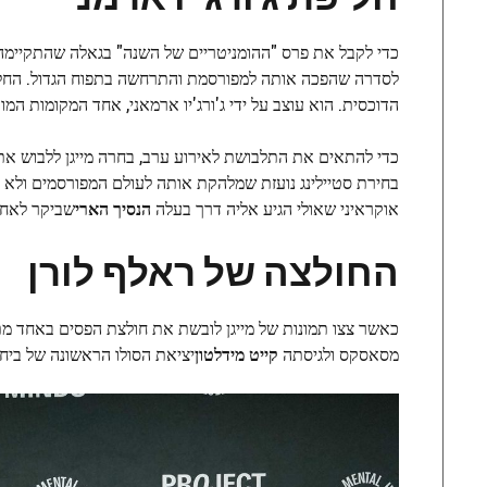
לסדרה שהפכה אותה למפורסמת והתרחשה בתפוח הגדול. החליפה
הדוכסית. הוא עוצב על ידי ג'ורג'יו ארמאני, אחד המקומות המועדפים 
כדי להתאים את התלבושת לאירוע ערב, בחרה מייגן ללבוש את
אוקראיני שאולי הגיע אליה דרך בעלה
הנסיך הארי
שביקר לאחרו
החולצה של ראלף לורן
כאשר צצו תמונות של מייגן לובשת את חולצת הפסים באחד מת
מסאסקס ולגיסתה
קייט מידלטון
יציאת הסולו הראשונה של ביחד, לג