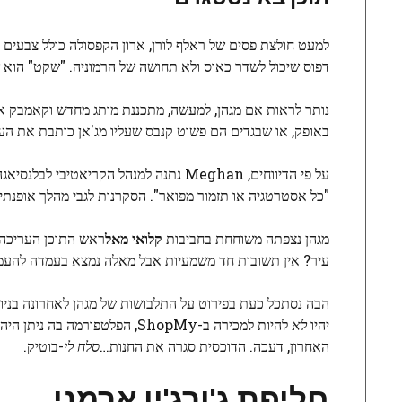
למעט חולצת פסים של ראלף לורן, ארון הקפסולה כולל צבעים בה
דפוס שיכול לשדר כאוס ולא תחושה של הרמוניה. "שקט" הוא ש
נותר לראות אם מגהן, למעשה, מתכננת מותג מחדש וקאמבק איש
באופק, או שבגדים הם פשוט קנבס שעליו מג'אן כותבת את הע
על פי הדיווחים, Meghan נתנה למנהל הקריאטיבי לבלנסיאגה
"כל אסטרטגיה או תזמור מפואר". הסקרנות לגבי מהלך אופנתי של Meghan הודלקה עוד יותר מפגישה בניו
מגהן נצפתה משוחחת בחביבות
קלואי מאל
ראש התוכן העריכה
עיר? אין תשובות חד משמעיות אבל מאלה נמצא בעמדה להעמיד ה
הבה נסתכל כעת בפירוט על התלבושות של מגהן לאחרונה בניו יור
יהיו
לֹא
להיות למכירה ב-ShopMy, הפלטפ
האחרון, דעכה. הדוכסית סגרה את החנות…
סלח לי
-בוטיק.
חליפת ג'ורג'יו ארמני