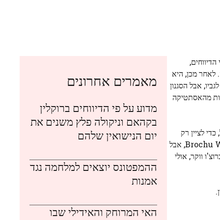
 הדיווחים,
לאחר מכן, היא
מאמרים אחרונים
ביו, אבל הסגנון
פות מהאסתטיקה
מדוע על פי הדיווחים ברוקלין
בקהאם וניקולה פלץ משנים את
כדי לציין רק
יום הנישואין שלהם
כמה מהמותגים היוקרתיים אליהם הגיעה בניו יורק. בוושינגטון, לעומת זאת, היא הפנתה את הזרקור למותג אולי פחות מוכר בעולם, Brochu Walker, אבל
'ו ווקר, אולי
ההמפטונס יוצאים למלחמה נגד
אמנות
.
האי המרוחק והאידילי שבו