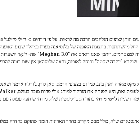
ים ונותן לצופים הנלהבים הרבה מה לראות. על פי דיווחים ב-
דיילי מייל
על פי
ל מהשתתפות בתצוגת האופנה של בלנסיאגה בפריז במהלך שבוע האופנה. 
מים. ייתכן שאנו רואים את "Meghan 3.0" שה-
דוֹאַר
השערות לג
 שנקרא "יוקרה שקטה" נכנסה לאופנה, נראה שלמגהאן אין שום כוונה להר
 מארה ואנין בינג, כמו גם בצעיפי הרמס, סאן לורן, ג'ורג'יו ארמני ושאנל, 
שמה רשמית
ג'יימי מזרחי
בתור הסטייליסטית שלה, מזרחי שיתפה פעולה עם ברוצ
ינסטגרם שלה, כולל מבט מקרוב בחדר הארונות הזמני שהוקם בחדרה במלון