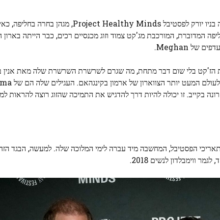
כדי לקבל את פרס "ההומניטריים של השנה" בגאלה שהתקיימה בניו יורק לפסטיבל  Healthy Minds
 המדוברת, המורכבת מג'קט צמוד וזוג מכנסיים רכים, כבר הייתה בארון ה
של Meghan.
 הז'קט בלי שום דבר מתחת, מה שגרם לשרשרת השרשרת שלה מאת אנין בינג
נה בקייב. זו יכולה להיות דרך להדגיש את התמיכה שהזוג רוצה להראות למ
אריכי הפסטיבל, המחשבה מיד עברה לימי המלוכה שלה. למעשה, הבגד הזה
מר ווימבלדון לנשים 2018.