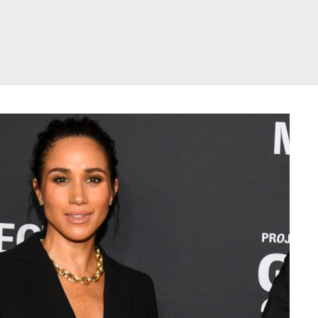
דלג
תוכן