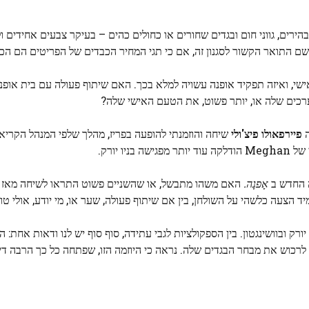
ירים, גווני חום ובגדים שחורים או כחולים כהים – בעיקר צבעים אחידים ול
ם התואר הקשור לסגנון זה, אם כי תגי המחיר הכבדים של הפריטים הם הכל
י, ואיזה תפקיד אופנה עשויה למלא בכך. האם שיתוף פעולה עם בית אופנה 
רכים שלה או, יותר פשוט, את הטעם האישי שלה?
פיירפאולו פיצ'ולי
שיחה והוזמנתי להופעה בפריז, מהלך שלפי המנהל הקריא
 יורק.
 החדש ב
אָפנָה.
האם משהו מתבשל, או שהשניים פשוט התראו לשיחה מאז 
צעה כלשהי על השולחן, בין אם שיתוף פעולה, שער או, מי יודע, אולי טור
ק ובוושינגטון. בין הספקולציות לגבי עתידה, סוף סוף יש לנו ודאות אחת: 
ורמה בה ניתן היה לרכוש את מבחר הבגדים שלה. נראה כי היוזמה הזו, שפתחה כל כך הרבה 