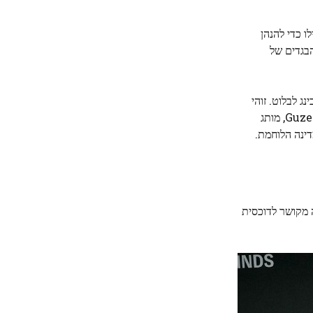
Project, מגהן בחרה בחליפה, כאילו כדי להנהן
בגדים של
 לבלוט. זוהי
בחירת סטיילינג נועזת שמלהקת אותה לעולם המפורסמים ולא לעולם המעט יותר הצווארון של ארמון בקינגהאם. העגילים שלה הם של Guzema, מותג
דינה הלוחמת.
 מקושר לדוכסית