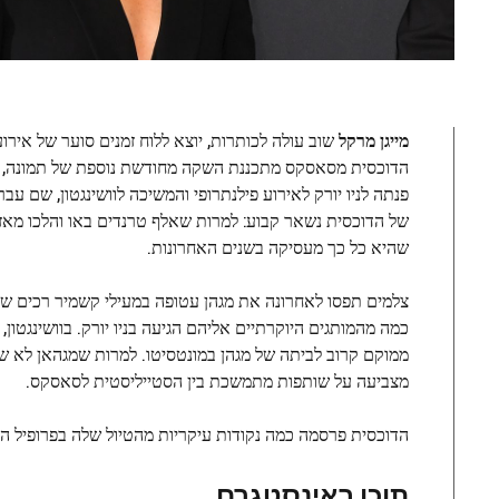
מייגן מרקל
שוב עולה לכותרות, יוצא ללוח זמנים סוער של אירוע
הדוכסית מסאסקס מתכננת השקה מחודשת נוספת של תמונה, הח
פנתה לניו יורק לאירוע פילנתרופי והמשיכה לוושינגטון, שם עברה למצב יז
של הדוכסית נשאר קבוע: למרות שאלף טרנדים באו והלכו מאז
שהיא כל כך מעסיקה בשנים האחרונות.
צלמים תפסו לאחרונה את מגהן עטופה במעילי קשמיר רכים של מקס
ממוקם קרוב לביתה של מגהן במונטסיטו. למרות שמגהאן לא 
מצביעה על שותפות מתמשכת בין הסטייליסטית לסאסקס.
הדוכסית פרסמה כמה נקודות עיקריות מהטיול שלה בפרופיל הא
תוכן באינסטגרם