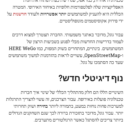
האפליקציות שלה לפלטפורמות חלופיות באיחוד האירופי. המטרה
הכללית היא להעניק למשתמשים
יותר אפשרויות
ולעודד
חדשנות
על
ידי פירוק אקוסיסטמים מונופוליסטיים.
עבור גוגל, מדובר באתגר משמעותי. החברה תצטרך למצוא דרכים
לעמוד בדרישות החדשות מבלי לפגוע בשביעות הרצון של
המשתמשים. בינתיים, המתחרים בשוק המפות, כמו HERE WeGo
ו-OpenStreetMap, עשויים לראות בהזדמנות למשוך משתמשים
שעד כה הסתמכו על גוגל.
נוף דיגיטלי חדש?
השינויים הללו הם חלק מהתהליך הכללי של שינוי איך חברות
טכנולוגיה פועלות באירופה. עבור הצרכנים, זה עשוי להצריך התרגלות
למערכות פחות נוחות במעט, בתמורה ליותר
בחירה
ושוק תחרותי
יותר. עבור גוגל, מדובר בתזכורת ברורה לכך שגם השחקנים הגדולים
ביותר צריכים להסתגל כאשר הרגולטורים מתערבים.