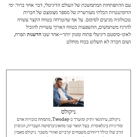
עם ההתפתחות המתמשכת של העולם הדיגיטלי, דבר אחד ברור: ימי
הדומיננטיות הבלתי מעורערת של מספר מצומצם של חברות
טכנולוגיה מגיעים לסיומם. על אף שהטרחה בטווח הקצר עשויה
להרגיז משתמשים, ההשפעות בטווח הארוך עשויות להוביל
לאקו-סיסטם דיגיטלי פתוח ומגוון יותר—אחד שבו
חדשנות
תפרח,
ושום חברה לא תשלוט בכוח מוחלט.
ניקולס
ניקולס, עיתונאי ותיק ומוערך ב-Twoday, מתמחה בזכויות אדם
ומדיניות בינלאומית. בעל תואר שני מהאוניברסיטה העברית, הניסיון
הרב שלו כולל דיווחים משטחים קרביים ואזורי משבר. ניקולס מאמין