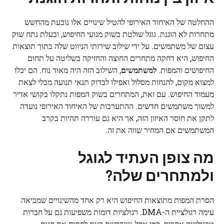
ההחלטה של האיחוד האירופי להטיל שינויים אלו נובעת מהחשש
מתחרות לא הוגנת. גוגל שולטת בשוק מנועי החיפוש, ובעלת נתח שוק
עצום של משתמשים. על ידי שילוב שירותי הניווט שלה בתוך תוצאות
החיפוש, היא דחקה מתחרים החוצה והחזיקה בשליטה על תחום
החיפושים והמפות.
למשתמשים
, השילוב הזה היה מאוד נוח. הם יכלו
למצוא מקום, להנחות מסלול ואפילו לבדוק תנאי תנועה מבלי לצאת
מעמוד החיפוש. עם זאת, המתחרים בשוק המפות נתקלו בקושי אדיר
למשוך משתמשים חדשים. ההתערבות של האיחוד האירופי נועדה
לתקן את חוסר האיזון הזה, אך היא גם עוררה תהיות בקרב
המשתמשים אם המחיר שווה את זה.
מה צופן העתיד לגוגל
ולמתחרים שלה?
הסרת המפות מתוצאות החיפוש היא רק אחד מהשינויים שמביאה
עימה רגולציית ה-DMA. רגולציות דומות משפיעות גם על חברות
טכנולוגיה אחרות, כמו אפל, שנדרשת כעת לפתוח את חנות