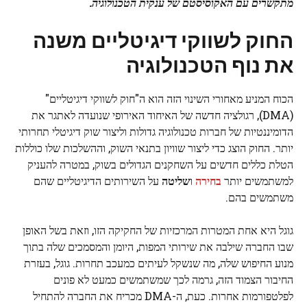
מתקשרים עם האקוסיסטם של ענקית הטכנולוגיה.
החוק לשווקי דיגיטליים משנה
את נוף הטכנולוגיה
הכוח המניע מאחורי השינוי הזה הוא ה"חוק לשווקי דיגיטליים"
(DMA), רגולציה חדשה של האיחוד האירופי שנועדה לאתגר את
הדומיננטיות של חברות טכנולוגיה גדולות וליצור שוק דיגיטלי תחרותי
יותר. החוק הוצג כדי ליצור שוויון בתנאי השוק, וההשלכות שלו כוללות
הטלת כללים חדשים על השחקנים הגדולים בשוק, במטרה להעניק
למשתמשים יותר
בחירה
ו
שליטה
על השירותים הדיגיטליים שהם
משתמשים בהם.
גוגל היא אחת המטרות המרכזיות של החקיקה הזו, וזאת בשל האופן
שבו החברה שילבה את שירותי המפות, היומן והמסמכים שלה בתוך
מנוע החיפוש שלה, מה שנשקל לעיתים כמעכב תחרות. גוגל, בעזרת
החיבור הצמוד הזה, גרמה לכך שמשתמשים כמעט לא פונים
לפלטפורמות אחרות. כעת, ה-DMA מכריח את החברה להתחיל