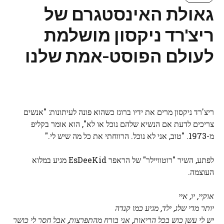
גאולת האינסטגרם של
ריצ'רד ניקסון מושלמת
לעולם הפוסט-אמת שלנו
ריצ'רד ניקסון מרים את ידיו ברוגז כשהוא פונה לעיתונות: "אנשים
צריכים לדעת אם הנשיא שלהם נוכל או לא", הוא אומר בקליפ
מ-1973. "טוב, אני לא נוכל. הרווחתי את כל מה שיש לי."
לפתע, השיר "רוטוויילר" של הראפר EsDeeKid מגיע במלוא
העוצמה.
אוקיי, יו, איי
יותר מדי שלג, ילד, מגיע כמו קנדה
יש לי עשן כוש בכל הריאות, אני בורח מהתפרצות, אבל חסר לי כושר