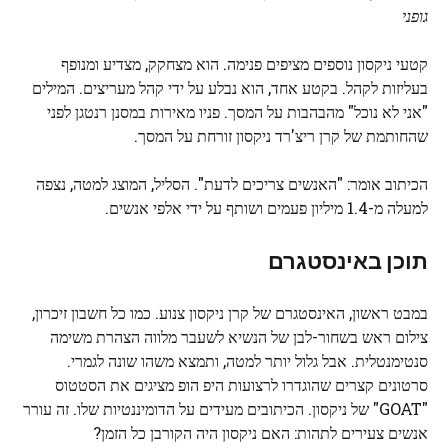
גופני
קטעי ניקסון נוספים מציפים פנימה. הוא מצחקק, מצדיע ומנופף
בעליזות לקהל. בקטע אחד, הוא נבלע על ידי קהל מעריצים. המילים
"אני לא נוכל" מהבהבות על המסך. פניו מאירות במסנן רנטגן לפני
שהחותמת של קרן ריצ'רד ניקסון זורחת על המסך.
הכיתוב אומר: "האנשים צריכים לדעת". הסליל, המוצג למטה, נצפה
למעלה מ-1.4 מיליון פעמים ושותף על ידי אלפי אנשים.
תוכן באינסטגרם
במבט ראשון, האינסטגרם של קרן ניקסון צנוע. כמו כל חשבון זיכרון,
צילום ראש בשחור-לבן של הנשיא לשעבר מלווה הצהרת משימה
סנטימנטלית. אבל גלול יותר למטה, ותמצא משהו שונה לגמרי.
סרטונים קצרים שהוגדרו לרצועות היפ הופ מציגים את הסטטוס
"GOAT" של ניקסון. הכיתובים מעידים על הדומיננטיות שלו. זה עורר
אנשים צעירים לתהות: האם ניקסון היה הקורבן כל הזמן?