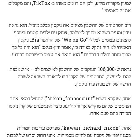
למגוון מקורות מידע, ולכן הם רואים משהו ב-TikTok, והם מקבלים
את זה כאמיתי."
רוב הסרטונים של החשבון מציגים את ניקסון ככלב מוביל. הוא נראה
עדין ומגניב כשהוא מחייך למצלמה, צוחק עם ילדים קטנים ומנופף
להמונים עצומים לצלילי "We on Go" של הראפר Bia. ניקסון
האמיתי לא היה נתקל בצורה כזו, אומר וויין-בנקס: "הוא היה כל כך
מביך וחסר יכולת חברתית." הוא תיאר את עצמו כמפורסם כריבוע.
נראה ש-106,000 העוקבים של החשבון לא שמים לב – או שאכפת
להם. למעשה, הסרטונים של הקרן היוו לכאורה השראה לשורה
חדשה של חשבונות פרו-ניקסון.
אחד, שנקרא פשוט "Nixon_fanaccount", התחיל במאי. אחד
הפוסטים שלהם מוקדש אך ורק לחגוג כיצד אינסטגרם של קרן ניקסון
הכירה בהם פעם אחת.
אחר, "kawaii_richard_nixon", מפרסם עריכות חמודות
בסגנון יפני של ניקסון עם לחיים מסמיקות, אוזני חתול וסרט של לבבות