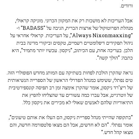
ורודים.
אבל העריכות לא מושכות רק את המקוון הכרוני. מוניקה קראולי,
מנהלת הפרוטוקול של ארצות הברית, הגיבה על "BADASS" ו-
"Always Nixonmaxxing", על העריכות. קראולי אחראי על
ניהול תפקידים דיפלומטיים רשמיים, טקסים וביקורי מדינה בבית
הלבן. בעריכה אחת, עם הכיתוב, "ניקסון. עכשיו יותר מתמיד", היא
כתבה: "הולך קשה".
נראה שהקרן הולכת לפחות בשתיקה עם המותג מחדש הפופולרי הזה.
טים נפתלי, ששימש כמנהל הפדרלי הראשון של הספרייה הנשיאותית
של ריצ'רד ניקסון, אומר שהקרן אימצה זמן רב תפיסה קונספירטיבית
של ווטרגייט, אבל עברו כמה עשורים עד שהצליחו להפיץ את
התיאוריות שלהם לאנשים שאולי לא מכירים את ניקסון כלל.
"בתקופה שהייתי מנהל ספריית ניקסון, הם העלו את אותם טיעונים",
אומר נפתלי. "הם לא חדשים, אבל הם מצאו פלטפורמה חדשה, והם
מצאו קהל חדש."