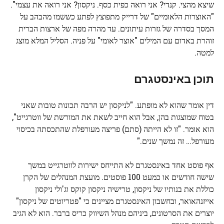
שיצא מהצי. קנדי? אני רואה כפית כסף. ניקסון? אני רואה את עצמי".
"האוצרות הלאומיים" של דרייק מתפוצץ לפתע כששמו מהבהב על
המסך בסדרה של גזרות עיתונים. עד מהרה מפה של ארצות הברית
זוהרת באדום עם המילים "אוצר לאומי" על פניה. הסליל המלא מוצג
למטה.
תוכן באינסטגרם
דין אומר שהוא לא מופתע. "לניקסון יש הרבה תכונות טובות שאני
בטוח שמוצגות בהן, אבל הוא חייב לשאת את המורשת של ווטרגייט",
הוא אומר. "זו לא הייתה (סתם) פריצה מעורפלת שהתכסתה בכיסוי
מעורפל… זה נמשך שנים."
אף פוסט אחד באינסטגרם לא התייחס ישירות לווטרגייט במשך
שישה חודשים או כמעט 100 פוסטים. מועצת המנהלים של הקרן
כוללת את בנותיו של ניקסון, טרישיה ניקסון קוקס וג'ולי ניקסון
אייזנהאואר, ובחשבון האינסטגרם מציינים כי "פטריוטים של ניקסון"
יוצרים את הסרטונים, ביניהם מנהל השיווק כריס ברבר. הוא לא הגיב