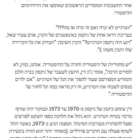
אחד החשבונות המוסדיים הראשונים שאימצו את הרוויזיוניזם
ההיסטורי.
"ווטרגייט לא קרה ואם זה קרה אז מה??!"
בעריכת וידאו אחת של ניקסון באינסטגרם של הקרן, אדם צעיר שאל,
"רגע היה ניקסון ווטרגייט?" הקרן השיבה: "תבדוק את כל הקריירה
שלו ותבין משהו :)".
"יש מחזוריות של היסטוריה וחזרה על ההיסטוריה. אנחנו, כמין, לא
לומדים הרבה", אומר ג'ון דין, היועץ לשעבר של ניקסון בבית הלבן
והמודיע המפורסם שעזר להפוך את הגל של ווטרגייט. "אם ילדים
מנסים לשכוח את ווטרגייט, זה רק מראה כמה קל לחזור על
ההיסטוריה."
דין שימש כיועץ של ניקסון מ-1970 עד 1973 ובמקור היה שותף
מרכזי בטיוח ווטרגייט. הוא ניהל את חלוקת כספי השקט לפורצים
ופעל להסתרת מעורבות המינהל. המפנה הגיע ב-1973, כאשר החל
לשתף פעולה עם חוקרים פדרליים. (מאוחר יותר הוא הודה בקשירת