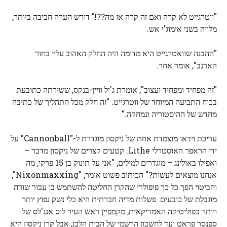
"ווטרגייט לא קרה ואם זה קרה אז מה??!" דורש הערה חביבה ביותר,
מלווה בשני אימוג'י אש.
"ההבנה שוואטרגייט היא מדומה היה החלק האהוב עליי בחור
הארנב", אומר אחר.
"זה מפחיד ומפחיד ועצוב", אומרת ג'יל וויין-בנקס, ששירתה כתובעת
בכוח התביעה המיוחד של ווטרגייט. "זה חלק מכל התהליך של כתיבה
מחדש של ההיסטוריה ונמחקה."
עריכת וידאו מוצמדת אחת של ניקסון מוגדרת ל-"Cannonball" על
ידי הראפר האוסטרלי Lithe. קטעים קצרים של ניקסון מדבר –
ואפילו באולינג – מוגדרים למילים, "אני על תינוק בן 15 פרקי, מה
אנחנו מוצאים לעשות?" הכיתוב פשוט אומר, "Nixonmaxxing",
והביטוי הפך כל כך פופולרי שהקרן החליטה להשתמש בו עבור שורה
מוגבלת של כובעים. פשלות מדיה חברתית היא כלי נשק נפוץ יותר
ויותר בפוליטיקה האמריקאית, מקמפיין ראש העיר לוס אנג'לס של
ספנסר פראט ועד לחשבון הרשמי של הבית הלבן, אבל קרן ניקסון היא