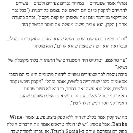
נפתלי אומר שצעירים – במיוחד גברים צעירים ולבנים – עשויים
להתייחס לניקסון כי גם הם רואים את עצמם כקורבנות. ("בכל גבר
אמריקאי ממורמר ועם זאת שאפתן יש קצת ניקסון", נכתב בהערה
אחת.) הקרן, הוא אומר, פשוט מנצלת את חוסר הביטחון הזה.
"זו רוח זמנית ברגע שבו יש לנו נשיא שהוא האדם החזק ביותר בעולם,
ובכל זאת הוא רוצה שנאמין שהוא קורבן", הוא מוסיף.
"עד טראמפ, ווטרגייט היה הסטנדרט של התנהגות בלתי מקובלת של
נשיא."
סיבה נוספת לכך שצעירים עשויים ליהנות מהממים היא כי הם הפכו
אפאטיים כלפי שערורייה פוליטית, אומר נפתלי. "ניקסון חיפש נקמה
פוליטית, אבל הוא עשה זאת בסתר, כי הוא לא חשב שהעם
האמריקני יכול להשלים עם זה. הנשיא טראמפ משוכנע שהעם
האמריקני חסר רגישות לחלוטין".
מה שניקסון אמר בקלטות היה ללא ספק ביצוע פשע, אומר Wine-
Banks. אבל עכשיו, "יש לנו דונלד טראמפ אומר את הדברים האלה
בקול רם ומפרסם אותם ב-Truth Social, אז עברנו לנקודה שבה,