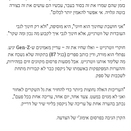
בזמן שהם שמרו את זה בסוד בעבר, עכשיו הם עושים את זה בצורה
בוטה וגלויה. אי אפשר להאמין יותר לכלום".
"אני חושבת שחינוך הוא חיוני", היא מוסיפה, "ולא רק חינוך לגבי
העובדות של ווטרגייט, אלא חינוך לגבי איך לקבוע מה נכון ומה שקר".
חוקרי ווטרגייט – ואלו שחיו את זה – עדיין מאמינים ש-Gen-Z יגיע.
נפתלי הוא מורה, ודין כותב ספרים (בגיל 87) בתקווה שלא נשכח את
מה שלימד אותנו ווטרגייט. אבל מסעות פרסום מקוונים זזים במהירות,
וההערות המפקפקות באשמתו של ניקסון כבר לא קבורות מתחת
לשכבות של ספק.
"העריכות האלה נחוצות ביותר כדי להחזיר את גל השקרים לאחור
ואני לא מגזים במעט. צעד אחד, יום אחד, עריכה אחת בכל פעם",
נכתב בהערה אחת על עריכה של ניקסון בליווי שיר של דרייק.
הקרן הגיבה בפרסום אימוג'י של הצדעה.