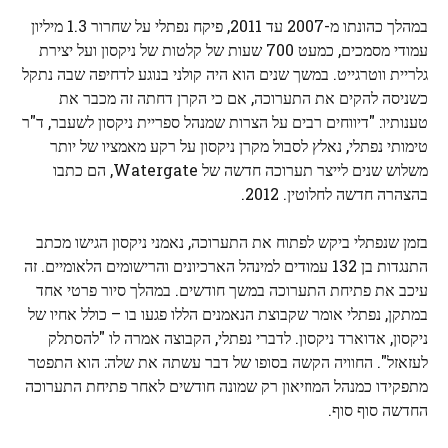
במהלך כהונתו מ-2007 עד 2011, פיקח נפתלי על שחרור 1.3 מיליון
עמודי מסמכים, כמעט 700 שעות של קלטות של ניקסון ועל יצירת
גלריית ווטרגייט. במשך שנים הוא היה קולני בנוגע לדחיפה שבה נתקל
כשניסה להקים את התערוכה, אם כי הקרן דחתה זה מכבר את
טענותיו: "דיווחים רבים על הצרות שמנהל ספריית ניקסון לשעבר, ד"ר
טימותי נפתלי, נאלץ לסבול מקרן ניקסון על רקע מאמציו של יותר
משלוש שנים לייצר תערוכה חדשה של Watergate, הם כתבו
בהצהרה חדשה לחלוטין. 2012.
בזמן שנפתלי ביקש לפתוח את התערוכה, נאמני ניקסון הגישו מכתב
התנגדות בן 132 עמודים למינהל הארכיונים והרישומים הלאומיים. זה
עיכב את פתיחת התערוכה במשך חודשים. במהלך סיור פרטי אחד
במתקן, נפתלי אומר שקבוצת הנאמנים הללו פגעו בו – כולל אחיו של
ניקסון, אדוארד ניקסון. לדברי נפתלי, הקבוצה אמרה לו "להסתלק
לעזאזל". החוויה הקשה בסופו של דבר עשתה את שלה: הוא התפטר
מתפקידו כמנהל המוזיאון רק שמונה חודשים לאחר פתיחת התערוכה
החדשה סוף סוף.