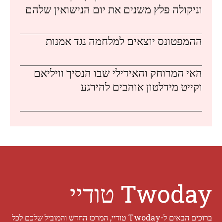
וניקולה פלץ משנים את יום הנישואין שלהם
ההמפטונס יוצאים למלחמה נגד אמנות
האי המרוחק והאידילי שבו הנסיך וויליאם
וקייט מידלטון אוהבים להירגע
Twoday טודיי
ברוכים הבאים ל-Twoday טודיי, המרכז החדש והמוביל שלכם לכל