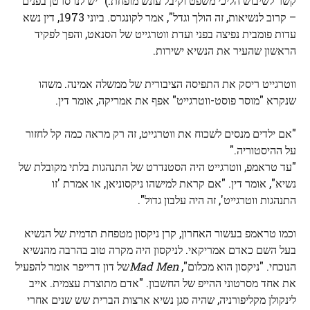
קשר לשיבוש הליכי משפט וקיבל עונש מופחת.) "יש לנו סרטן בפנים
– קרוב לנשיאות, זה הולך וגדל", אמר לקונגרס. ביוני 1973, דין נשא
עדות פומבית נפיצה בפני ועדת ווטרגייט של הסנאט, והפך לפקיד
הראשון שהעיר את הנשיא ישירות.
ווטרגייט ריסק את התפיסה הציבורית של ממשלה אמינה. משהו
שנקרא "מוסר פוסט-ווטרגייט" אפף את אמריקה, אומר דין.
"אם ילדים מנסים לשכוח את ווטרגייט, זה רק מראה כמה קל לחזור
על ההיסטוריה."
"עד טראמפ, ווטרגייט היה הסטנדרט של התנהגות בלתי מקובלת של
נשיא", אומר דין. "אם קראת למישהו ניקסוניאן, או אמרת 'זו
התנהגות ווטרגייט', זה היה עלבון גדול".
וכמו טראמפ בעשור האחרון, קרן ניקסון מטפחת תדמית של הנשיא
בעל השם כאדם אמריקאי. לניקסון היה מקרה טוב בהרבה מהנשיא
הנוכחי. "ניקסון הוא מכלום",
Mad Men
של דון דרייפר אומר להפעיל
את אחד מסרטוני ההייפ של החשבון. "אדם מתוצרת עצמית. אייב
לינקולן מקליפורניה, שהיה סגן נשיא ארצות הברית שש שנים אחרי