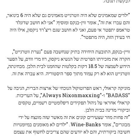
לבקשת תגובה.
"ילדים שמאמינים שלא היה ווטרגייט מאמינים גם שלא היה 6 בינואר,
והם עברו את זה", אומר ווין-בנקס ומוסיף: "אני לא חושב שדונלד
טראמפ יתפטר אי פעם, ואני לא חושב שגם ריצ'רד ניקסון, אילו היה
חי בעידן הזה, היה מתפטר".
וויין-בנקס, התובעת היחידה בתיק שנחשבה פעם "נערת ווטרגייט",
חקרה את מזכירתו הפרטית של הנשיא ניקסון, רוז מרי וודס, על הפער
הידוע לשמצה של 18.5 דקות בקלטות שהוזמנו לבית הלבן. מבחינתה,
ווטרגייט הוא לא רק עמוד מתוך ספר היסטוריה. היא עברה את זה.
מוניקה קראולי, ראש הפרוטוקול הנוכחי של ארצות הברית, הגיבה על
"BADASS" ו-"Always Nixonmaxxing", על העריכות.
קראולי אחראי על ניהול תפקידים דיפלומטיים רשמיים, טקסים
וביקורי מדינה בבית הלבן.
"זה פחות מוזר שצעירים קונים את זה מאשר שזה מונצח על ידי
מבוגרים", אומר Wine-Banks. "ילדים לא מאומנים במיומנויות
חשיבה ביקורתית, והם לא יודעים שהם צריכים לחשוף את עצמם