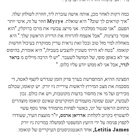
כמה דקות לאחר מכן, אותה אישה עוברת ליד, חוזרת לשולחן שלה.
"איך קוראים לך שוב?" היא שואלת. Myrye חוזר על זה, איטי יותר
הפעם. "אני סנטור ממלכתי. אני מייצג עכשיו את מרכז ברוקלין, "הוא
אומר ברצינות. "אבל אשמח להרוויח את הדירוג הראשון שלך." היא
מאחלת למיי מזל טוב ובכל זאת נראית עדיין ממוקדת בעיכול חדשות
קואומו. "בטח לא הייתי מעוניין להצביע בשבילו," היא אומרת, בהיסוס
אך לא באופן סופי, של המושל לשעבר. "יש לי הרבה מיילים מ
בראד
לנדר,
אבל אני לא ממש יודע עליו כלום. "
הסצינה ההיא, המתפרשת בערך פרק הזמן שנדרש לקצף לאטה, די
מסכמת את מצב המירוץ לראשות עיריית ניו יורק. יש קואומו, שכולם
מכירים ועל מי אין מחסור בדעות מקוטבות, ויש את כולם. נכון
לעכשיו, ישנם שמונה מועמדים דמוקרטים שאינם קואומו מוצהרים
בתחום הראשי של יוני, כאשר לפחות מתמודד אחד נוסף עשוי
להצטרף בקרוב לקלחת:
אדריאן אדמס,
יו"ר מועצת העיר, שעודדו
לקפוץ פנימה על ידי היועץ המשפטי לממשלה במדינת ניו יורק
Letitia James,
אחד האנטגוניסטים העיקריים של קואומו.