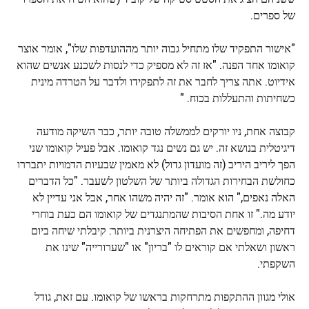
של ספרים.
"אישור התפקיד שלו מתחיל גבוה יותר מההועדפות שלו", אומר אוצר
קואומו אחד הפנה. "אז זה לא מספיק כדי לנסות לשכנע אנשים שהוא
אידיוט. אתה צריך לחבר את זה לתפקידו ולדבר על הטרדה מינית
כשחיתות והתעללות בכוח. "
קבוצה אחת, ניו יורקים לממשלה טובה יותר, כבר השיקה מודעה
דיגיטלית בנושא זה. יש גם נשים נגד קואומו. אבל פעיל קואומו שני
הפך ליריב היריב (זה מועדון גדול) לא מאמין שבעיות הדמויות יתבררו
כחולשת הבחירות הגדולה ביותר של השלטון לשעבר. "כל הדברים
האלה נאפים," הוא אומר. "זה יהיה משהו אחר, אבל אני עדיין לא
יודע מה." זו אחת הסיבות שהמתנגדים של קואומו הם כעת בוחרי
דחיפה, ומחפשים את הפתיחה היצרנית ביותר: קיבלתי שיחה ביום
ראשון ושאלתי אם קוראים לו "בריון" או "שערורייה" שינו את
השקפתי.
אולי מגוון ההתקפות מתרחקות בראשו של קואומו. עם זאת, גודל