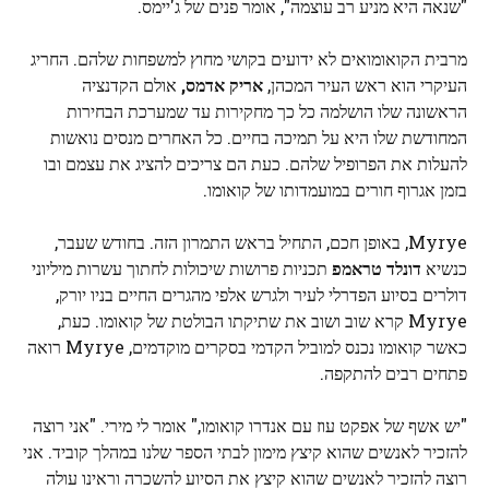
"שנאה היא מניע רב עוצמה", אומר פנים של ג'יימס.
מרבית הקואומואים לא ידועים בקושי מחוץ למשפחות שלהם. החריג
העיקרי הוא ראש העיר המכהן,
אריק אדמס,
אולם הקדנציה
הראשונה שלו הושלמה כל כך מחקירות עד שמערכת הבחירות
המחודשת שלו היא על תמיכה בחיים. כל האחרים מנסים נואשות
להעלות את הפרופיל שלהם. כעת הם צריכים להציג את עצמם ובו
בזמן אגרוף חורים במועמדותו של קואומו.
Myrye, באופן חכם, התחיל בראש התמרון הזה. בחודש שעבר,
כנשיא
דונלד טראמפ
תכניות פרושות שיכולות לחתוך עשרות מיליוני
דולרים בסיוע הפדרלי לעיר ולגרש אלפי מהגרים החיים בניו יורק,
Myrye קרא שוב ושוב את שתיקתו הבולטת של קואומו. כעת,
כאשר קואומו נכנס למוביל הקדמי בסקרים מוקדמים, Myrye רואה
פתחים רבים להתקפה.
"יש אשף של אפקט עוז עם אנדרו קואומו," אומר לי מירי. "אני רוצה
להזכיר לאנשים שהוא קיצץ מימון לבתי הספר שלנו במהלך קוביד. אני
רוצה להזכיר לאנשים שהוא קיצץ את הסיוע להשכרה וראינו עולה