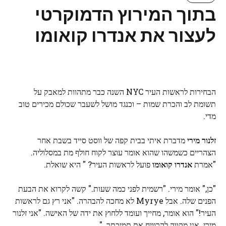
בתוך המירוץ הדמוקרטי
לעצור את אנדרו קואומו
הבחירות לראשות העיר NYC השנה כבר מתהוות למאבק על
תשומת לב והכרת שמות – וכנגד מושל לשעבר שכולם מכירים טוב
מדי.
זלנור מירי
מדברת איתי בבית קפה של ווסט סייד בשבת אחר
הצהריים כשמשהו שהוא אומר עוצר לקוח חולף מת במסלוליה.
"אמרת
אנדרו קואומו
פועל לראשות העיר? " היא שואלת.
"כן," אומר מירי. "רשמית לפני כמה שעות." קשה לקרוא את הבעת
הפנים שלה. אבל Myrye לא מחכה להבהרה. "אני רץ גם לראשות
העיר!" הוא אומר, מחייך ועומד ללחוץ את ידה של האישה. "אני זלנור
מירי. אני מקווה להרוויח את תמיכתך. "