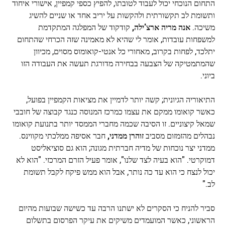
התחום הנוכחי יכול לעבוד לטובתו, להפיץ כספי קמפיין, אישורי איחוד
ותשומת לב תקשורתית ולהקשות על יריב אחד או שניים להשיג
משיכה.
אנה מריה ארצ'ילה,
קודקוד של המפלגה המתקדמת
למשפחות עובדות, אומר לי שהיא לא מאמינה שזה הכרחי שהתחום
יתלכד, לפחות בקרוב, מאחורי כל אנטי-קואומוס מסוים, מכיוון
שהמתמטיקה של הצבעה בבחירה מדורגת תעשה את העבודה הזו
ביוני.
התיאוריה הגיונית; קשה יותר לדמיין את מציאות הקמפיין בפועל,
כאשר קואומו ממקם את עצמו כמרכז המנוסה כנגד קבוצה של חובבי
שמאל קיצוניים. זו הסיבה שכמה מחברי הממסד יותר בתנועת קואומו
נבהלים מהזמזום מסביב
זוהרן ממדני,
חבר אסיפה ממלכתי מקווינס.
ממדני יצר נוכחות של מדיה חברתית מגונה; הוא גם סוציאליסט
דמוקרטי. "הוא בעיה לצד שלנו", אומר פעיל הזרם המרכזי. "הוא לא
יכול לנצח כי הוא עד כה נותר, אבל הוא ממש פיקח לקבל תשומת
לב."
סביר להניח כי הסקרים לא ישתנו הרבה עד כשישה שבועות מהיום
הראשוני, כאשר המועמדים משיקים את עיקר הפרסום בתשלום