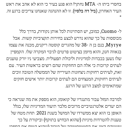
בחסרי בית
ו
ה- MTA נחתך! הוא פגע בעיר כי הוא לא אהב את ראש
העיר האחרון, (
ביל דה בלסיו
). זו לא ההנהגה שאנחנו צריכים ברגע זה.
"
ל- Cuomo, כמובן, יש הסתייגות לכל אותן נקודות, בדרך כלל
מבוססות על כך שהוא נדרש לבצע בחירות תקציביות קשות. אבל
Myrye, בנם בן ה -38 של מהגרים קוסטה ריקנים, מכנה את עצמו
בגאווה חנון, והוא מיומן בציטוט פרטים לגיבוי המקרה שלו. הקמפיין
שלו נשען בכבדות למדיניות וליכולת תפעולית. מצביעי ניו יורק טוענים
לעתים קרובות כי אלה הם החוזקות שהם רוצים בראשות העיר. עם
זאת, לעיתים רחוקות ניצחונות העירייה של הממשלה הטובה זוכים
לעיתים רחוקות; המנצחים הם לעתים קרובות יותר אישים חזקים
שמתאימים למצב הרגע של הרגע.
למרבה המזל עבור מתנגדיו של קואומו, הוא מספק את מה שנראה כי
הם יעדים אלטרנטיביים מרובים מלבד תיעוד המדיניות שלו, בגלל
האופן בו הוא יצא ממשרדו של המושל בשנת 2021: תחת מטח של
טענות להטרדות מיניות (שהוא הכחיש בתוקף) וביקורת על כך
ששניהם הציג את הסטטיסטיקה של קוביד (שהוא הטיח את הספרו