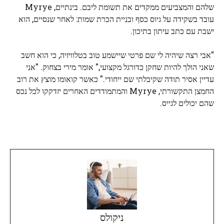
שלהם והמצביעים ממקדים את תשומת ליבם. בינתיים, Myrye
עובד בשקידה על גיוס כסף ובניית הכרת שמות: לאחר שנסיים, הוא
ישבת עם כתב עיתון בתיכון.
"אבי רצה שיהיה לי שם פרטי שיישמע טוב בטלוויזיה, כי הוא חשב
שאני הולך להיות שחקן כדורגל מקצועי," אומר מירי בצחוק. "אני
עדיין אסיר תודה שקיבלתי שם ייחודי." כאשר קואומו מוצץ את רוב
החמצן התקשורתי, Myrye והמתמודדים האחרים יזדקקו לכל נכס
שהם יכולים לגייס.
ניקולס