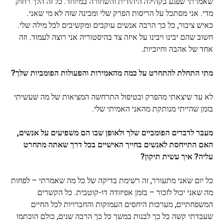
שאמרתי שפגע בקהילה היהודית והשחורה במיוחד. כל זה הלך רחוק
מדי. אני מסתכל על הריסות הפרק שלי ומבינה שזה לא מי שאני.
כאיש ציבור, כל כך הרבה אנשים עוקבים ומקשיבים לכל מילה שלי.
חשוב שהם יבינו ויבינו על איזה צד בהיסטוריה אני רוצה לעמוד. וזה
אחד של אהבה וחיוביות.
מתי התחלת להתחרט על כמה מהאמירות והפעולות הפומביות שלך?
לא עד שיצאתי מהפרק ובטיפול התרחשה המציאות של מה שעשיתי
בזמן שהייתי מנותקת מהאני האמיתי שלי.
מעבר לדברים הפומביים שלך ולאופן שבו הם משפיעים על אנשים,
האם התייחסת לאנשים בחייך האישיים בכל דרך שאתה מתחרט
עליה? איך עשית תיקון?
כל יום שאני מתעורר, זה רשימת בדיקה של כל מה שאמרתי – לפחות
מה שאני יכול לזכור – בזמן אפיזודה דו-קוטבית. כל הקשרים
המשפחתיים, מערכות היחסים העמוקות והחברויות לכל החיים
שעבדתי קשה כל כך לבנות במשך כל כך הרבה שנים, כולם הוכתמו