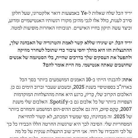
יריד הבל
שלח שאלות ל-Ye באמצעות דואר אלקטרוני, שעל חלקן
סירב לענות, כולל אלו לגבי מהיכן מקורו רגשותיו האנטישמיים ומדוע,
וכיצד עשה תיקון בחייו האישיים. תגובותיו האחרות מופיעות למטה.
יריד הבל:
יש שיגידו שללא קשר לאמת והטרגדיה של האבחנה שלך,
ההתנצלות הזו היא מהלך יחסי ציבור כדי שתוכל לשחרר מוזיקה
ולתפעל את העסקים שלך בדרכים שהיית, בלי הסטיגמה של אנשים
שחושבים שאתה אנטישמי. מה היית אומר להם?
אתה:
להבנתי הייתי ב-10 האמנים המושמעים ביותר בסך הכל
בארה"ב בספוטיפיי בשנת 2025, ובשבוע שעבר וברוב הימים גם כן.
האלבום הקרוב שלי,
בִּריוֹן,
כרגע היא אחת מההצלחות המוקדמות
הצפויות ביותר של כל אלבום גם ב-Spotify. האלבום שלי משנת
2007,
טֶקֶס סִיוּם,
היה גם אלבום ההיפ-הופ המושמע והמוזרם ביותר
של 2025. זה מבחינתי, כפי שמעיד המכתב, לא קשור להחייאת
המסחריות שלי. הסיבה לכך היא שרגשות החרטה הללו הכבידו כל כך
על לבי והכבידו על רוחי. אני חייב שוב התנצלות ענקית על כל מה