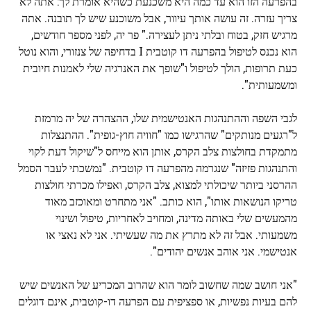
בהפרעה הזו הוא עד כמה היא משכנעת כשהיא אומרת לך: אתה לא
צריך עזרה. זה עושה אותך עיוור, אבל משוכנע שיש לך תובנה. אתה
מרגיש חזק, בטוח ובלתי ניתן לעצירה." פר יה, לפני מספר חודשים,
הוא נכנס לטיפול בהפרעה דו קוטבית I בדחיפה של צנזורי, והוא נוטל
כעת תרופות, הולך לטיפול ו"שופך את האנרגיה שלי לאמנות חיובית
ומשמעותית".
לגבי השפה וההתנהגות האנטישמית שלו, ההצהרה של יה מרמזת
ל"רגעים מנותקים" שהרגישו כמו "חוויה חוץ-גופית". ההתנצלות
מתמקדת בחולצות צלב הקרס, אותן הוא מייחס ל"שיקול דעת לקוי
והתנהגות פזיזה" שנגרמה מהפרעה דו קוטבית. "נמשכתי לעבר הסמל
ההרסני ביותר שיכולתי למצוא, צלב הקרס, ואפילו מכרתי חולצות
טריקו הנושאות אותו", הוא כותב. "אני מתחרט ומאוכזב מאוד
מהמעשים שלי באותה מדינה, ומחויב לאחריות, טיפול ושינוי
משמעותי. אבל זה לא מתרץ את מה שעשיתי. אני לא נאצי או
אנטישמי. אני אוהב אנשים יהודים".
"אני חושב שמה שחשוב לומר הוא שהרוב המכריע של האנשים שיש
להם בעיות נפשיות, או ספציפית עם הפרעה דו-קוטבית, אינם דוגלים