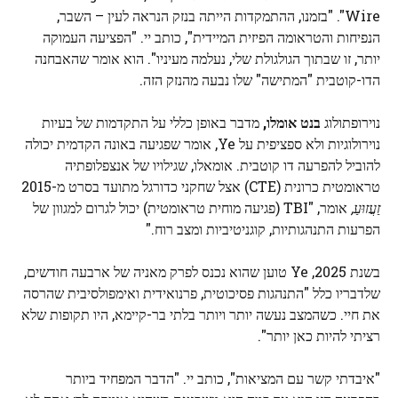
Wire". "בזמנו, ההתמקדות הייתה בנזק הנראה לעין – השבר,
הנפיחות והטראומה הפיזית המיידית", כותב יי. "הפציעה העמוקה
יותר, זו שבתוך הגולגולת שלי, נעלמה מעיניו". הוא אומר שהאבחנה
הדו-קוטבית "המתישה" שלו נבעה מהנזק הזה.
נוירופתולוג
בנט אומלו,
מדבר באופן כללי על התקדמות של בעיות
נוירולוגיות ולא ספציפית על Ye, אומר שפגיעה באונה הקדמית יכולה
להוביל להפרעה דו קוטבית. אומאלו, שגילויו של אנצפלופתיה
טראומטית כרונית (CTE) אצל שחקני כדורגל מתועד בסרט מ-2015
זַעֲזוּעַ,
אומר, "TBI (פגיעה מוחית טראומטית) יכול לגרום למגוון של
הפרעות התנהגותיות, קוגניטיביות ומצב רוח."
בשנת 2025, Ye טוען שהוא נכנס לפרק מאניה של ארבעה חודשים,
שלדבריו כלל "התנהגות פסיכוטית, פרנואידית ואימפולסיבית שהרסה
את חיי. כשהמצב נעשה יותר ויותר בלתי בר-קיימא, היו תקופות שלא
רציתי להיות כאן יותר".
"איבדתי קשר עם המציאות", כותב יי. "הדבר המפחיד ביותר