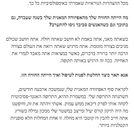
מכל ההצהרות הנוראיות שאמרתי באימפולסיביות כל כך.
מה הייתה החוויה שלך מהאפיזודה המאנית שלך בשנה שעברה, גם
בתוכך וגם כשהאנשים סביבך ניסו להתערב?
כשאתה מאני, אתה באמת לא חושב שאתה חולה. אתה חושב שכולם
מגיבים בצורה מוגזמת. אתה מרגיש שאתה רואה את העולם בצורה
הרבה יותר ברורה בדברים, כאשר במציאות אתה מאבד לגמרי את
האחיזה. ככה זה הרגיש באותה תקופה.
אנא תאר כיצד החלטת לפנות לטיפול ואיך הייתה החוויה הזו.
לקראת סוף האפיזודה המאנית שלי, שנמשכה ארבעה חודשים,
השתנתה התרופה שלי. במשמרת ההיא, התרופה האנטי-פסיכוטית
לקחה אותי לפרק דיכאון ממש עמוק. אשתי זיהתה את זה, וחיפשנו
מה היה תיקון קורס יעיל ומייצב במשטר שלי ממכון גמילה בשוויץ.
אתה חייב להבין דו קוטבי היא מחלה. זו אחת המחלות הלא סופניות
הקטלניות ביותר.