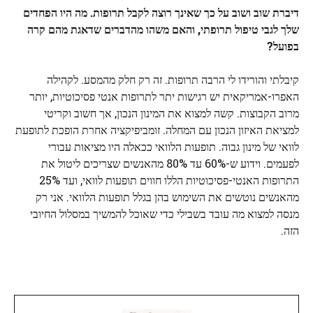
דיברת שוב ושוב על כך שאינך רוצה לקבל תרופות. מה היו הפחדים
שלך לגבי טיפול תרופתי, והאם משהו מהדברים שדאגת מהם קרה
בפועל?
קיבלתי והורידו לי הרבה תרופות. זה רק חלק מהמסע. לקהילה
האפרו-אמריקאית יש רגישות יתר לתרופות אנטי פסיכוטיות, יותר
מרוב הקבוצות. קשה למצוא את המינון הנכון, אך חשוב וקריטי
למציאת האיזון הנכון עם המחלה. זומביפיקציה אחרת הופכת לתופעת
לוואי של מינון גבוה. תופעות הלוואי ככאלה היו מציאות עבורי
לפעמים. וידוע ש-60% עד 80% מהאנשים שצריכים ליטול את
התרופות האנטי-פסיכוטיות הללו חווים תופעות לוואי, ועד 25%
מהאנשים נוטשים את השימוש בהן בגלל תופעות הלוואי. אני רק
מנסה למצוא מה עובד בשבילי כדי שאוכל להמשיך במסלול החיובי
הזה.