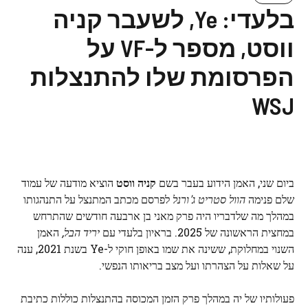
בלעדי: Ye, לשעבר קניה
ווסט, מספר ל-VF על
הפרסומת שלו להתנצלות
WSJ
ביום שני, האמן הידוע בעבר בשם
קניה ווסט
הוציא מודעה של עמוד
שלם פנימה
הוול סטריט ג'ורנל
לפרסם מכתב המתנצל על התנהגותו
במהלך מה שלדבריו היה פרק מאני בן ארבעה חודשים שהתרחש
במחצית הראשונה של 2025. בראיון בלעדי עם
יריד הבל,
האמן
השנוי במחלוקת, ששינה את שמו באופן חוקי ל-Ye בשנת 2021, ענה
על שאלות על הצהרתו ועל מצב בריאותו הנפשי.
פעולותיו של יה במהלך פרק הזמן המכוסה בהתנצלות כוללות כתיבת