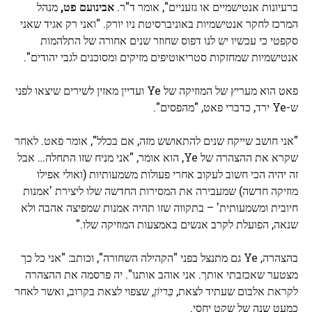
ברעיונות אנטישמיים או גזעניים", אומר ד"ר.
אבינועם פט,
מנהל
המרכז לחקר אנטישמיות באוניברסיטת ניו יורק. "ואני רק אגיד שאני
סקפטי כי עכשיו יש לנו דפוס שחוזר שנים אחורה של התלהמות
אנטישמיות שמחזקות סטריאוטיפים מזיקים ומסוכנים לגבי יהודים".
פאט הוא מעריץ של המוזיקה של Ye ועדיין מאזין לשירים שיצאו לפני
ש-Ye ירד, כדברי פאט, "מהפסים".
"אני חושב שייקח שנים להתאושש מזה, אם בכלל", אומר פאט. לאחר
שקרא את ההצהרה של Ye, הוא אומר, "אני מניח שזו התחלה… אבל
זה יהיה הכי חשוב לעקוב אחרי פעולות משמעותיות (ואולי אפילו
מוזיקה חדשה) שמעבירה את המסירות החדשה שלו ליצירת 'אמנות
חיובית ומשמעותית' – בתקווה שזו תהיה אמנות שמפיצה אהבה ולא
שנאה, הפועלת לקרב אנשים באמצעות המוזיקה שלו."
בהצהרה, Ye גם מתנצל בפני "הקהילה השחורה", וכותב: "אני כל כך
מצטער שאכזבתי אותך. אני אוהב אותנו". יה פרסמה את ההצהרה
לקראת אלבום שעתיד לצאת,
בִּריוֹן,
שצפוי לצאת בקרוב, ואשר לאחר
כמעט שנה של שקט יחסי.