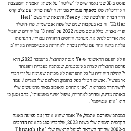
פוסט ב-X שבו נאמר שיש לו "שליטה" על אשתו, האמנית והמעצבת
האדריכלית שלו
ביאנקה צנסורי
;
מכירת חולצות טריקו עם צלב קרס
דרך חברת ההלבשה שלו, Yeezy; והוצאת שיר בשם "Heil
Hitler". זה בא בעקבות שנים של שפה אנטישמית, פרו-היטלר
ופרו-נאצית, כולל פוסט משנת 2022 על "מוות 3" על יהודים שהוביל
את אדידס לנתק את מערכת היחסים הרווחית עם ייזי. התנהגותו
עלתה בקנה אחד עם עלייה ניכרת ולאחרונה באנטישמיות בארה"ב
זו לא הפעם הראשונה ש-Ye מנסה להתנצל. בדצמבר 2023, הוא
פרסם התנצלות קצרה באינסטגרם, שנכתבה בעברית והופנתה
ל"קהילה היהודית על כל התפרצות לא מכוונת שנגרמה על ידי דברי
או מעשיי". אנשים הטילו ספק בתזמון; האלבום שלו
נשרים 1
עמד
להשתחרר בפברואר. "אני מתחרט ומאוכזב מאוד מהמעשים שלי
באותה מדינה, ומחויב לאחריות, טיפול ושינוי משמעותי", כתב וטען כי
הוא "אינו אנטישמי".
במכתב שפורסם אתמול, Ye אומר שהוא אובחן עם פציעה באונה
הקדמית הימנית שלו בשנת 2023, שלדבריו ספג בתאונת הדרכים
ב-2002 שהיווה השראה לסינגל הראשון שלו, "Through the