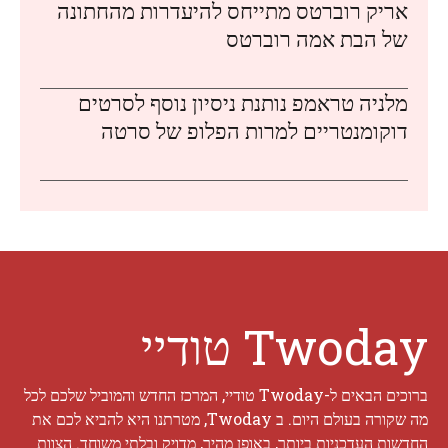
אריק רוברטס מתייחס להיעדרות מהחתונה
של הבת אמה רוברטס
מלניה טראמפ נותנת ניסיון נוסף לסרטים
דוקומנטריים למרות הפלופ של סרטה
Twoday טודיי
ברוכים הבאים ל-Twoday טודיי, המרכז החדש והמוביל שלכם לכל
מה שקורה בעולם היום. ב Twoday, מטרתנו היא להביא לכם את
החדשות העדכניות ביותר, באופן מהיר, מדויק ובלתי משוחד. הצוות