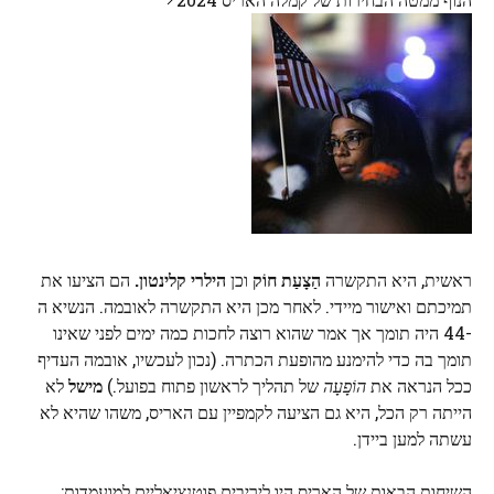
ראשית, היא התקשרה
הַצָעַת חוֹק
וכן
הילרי קלינטון.
הם הציעו את
תמיכתם ואישור מיידי. לאחר מכן היא התקשרה לאובמה. הנשיא ה
-44 היה תומך אך אמר שהוא רוצה לחכות כמה ימים לפני שאינו
תומך בה כדי להימנע מהופעת הכתרה. (נכון לעכשיו, אובמה העדיף
ככל הנראה את
הוֹפָעָה
של תהליך לראשון פתוח בפועל.)
מישל
לא
הייתה רק הכל, היא גם הציעה לקמפיין עם האריס, משהו שהיא לא
עשתה למען ביידן.
השיחות הבאות של האריס היו ליריבים פוטנציאליים למועמדות: