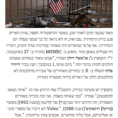
מאה שבעה ימים לאחר מכן, כאשר ההיסטוריה תספר, צוות האריס
פגע ברוק התחתית. עם זאת, זה לא נראה כל כך שכפי שעלה יום
הבחירות. אף על פי שהאריס היה מאחור במדינות שדה הקרב, דובריו
היו פעילים באופן מוזר. מופיע ב- MSNBC בחזרה ב- 27 באוקטובר,
יו"ר הקמפיין
ג'ן או'מאלי דילון
הצהיר, "אנחנו מאוד בטוחים שאנחנו
הולכים לזכות בדבר הזה." ביום שישי, 1 בנובמבר, יועץ בכיר
דייוויד
פלוף
הועלה ב- X כי בוחרים מאוחרים של שבירת מתלבטים לא
מתלבטים הלכו על האריס ביותר מעשרה נקודות.
בקמפיין יש משיכה כבידה, ורמטכ"ל נפח הרגיש את זה. "אתה נשאב
למומנטום," אמרה. "כמו שאתה מאמין. אני זכה בזכייה באזורים
והפסדתי, וזה הרגיש יותר כמו (ביל) של קלינטון (בשנת 1992) מאשר
(מייקל) דוקאקיס
'(בשנת 1988). " Voles לא דיברו על מספרי סקר
או אנליטיקס, אבל בלתי מוחשיים. אנשים צנחו ברחובות. " אבל