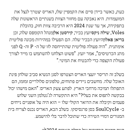
כעת, כאשר ביידן סיים את הקמפיין שלו, האריס יצטרך לנצל את
המועמדות. היא נאבקה עם מחזור הצוות בשנתיים הראשונות שלה
בתפקידה, אך עד שנת 2024 היא הרכיבה צוות חזק, בהובלת
Voles;
שילה ניקס
יועץ בכיר;
קירסטן אלן
מנהל הקומפס שלה; וכן
בריאן פאלון
היועץ הבכיר שלה. הם הפעילו במהירות מכונה פוליטית
אימתנית. "היה פעולה פוליטית שהתייחסה לזו של ה- P וה- Q לפני
מתג הכרטיסים", אמר יועץ. "פשוט הצלחנו להשתמש בו מייד לצורך
פעולת הקצפה כדי להבטיח את המינוי."
בשלב זה תריסר יועצי האריס הצטרפו לסגן הנשיא סביב שולחן פינת
האוכל שלה. מחשבים ניידים פתוחים, טלפונים סלולריים זמזמו, הם
התפתלו תמיכה מרחבי הארץ. לפתע צעק האריס: "האם מישהו יכול
בבקשה לתפוס את בעלי?" היא התקשרה לג'נטלמן השני שלוש
פעמים וקיבלה את הדואר הקולי שלו – הוא היה על אופניים נייחים
ב- SoulCycle בסן פרנסיסקו. בשלב הבא, האריס נכנס לצריח בית
המגורים דמויי הטירה כדי שתוכל לדבר בלי להישמע.
הנוף ממטה הבחירות של קמלה האריס 2024