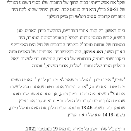
שקל את אפשרויותיו בבית החוף של רחובות שלו בסוף השבוע הגורלי
של 20-21 ביולי, הוא היה כמעט לבד. היועץ היחיד שהוא לקח היה
מעוזרים קרובים
סטיב ריצ'טי
וכן
מייק דונילון
ו
ביום ראשון, רק קצת אחרי הצהריים, התקשר ביידן האריס. סגן
הנשיא, לבוש מכנסי טרנינג וקפוצ'ון באוניברסיטת הווארד, היה
במטבח של אחוזת סמנכ"ל במצפה הכוכבים של חיל הים האמריקני.
האדון השני,
דאג אמהוף,
היה בקליפורניה. אחייניתו של האריס
מינה
ביקרו ושתי בנותיה, סבתותיו של האריס, התיישבו כדי לעשות פאזל.
הטלפון הנייד שלה זמזום. "שלום, אדוני הנשיא," אמרה.
"שמע," אמר ביידן. "החלטתי שאני לא מתכוון לרוץ." האריס נשמע
מטומטם. היא ענתה, "אתה בטוח? אתה בטוח שאתה רוצה לעשות
את זה?" הנשיא היה בטוח. ביידן ניתק, אך הוא התקשר שוב ואמר
שהבית הלבן יודיע בקרוב על החלטתו – והוא יעקוב אחר ציוץ
שתומך בה. בשעה 13:46 פרסמה הבית הלבן את הצהרתו של ביידן;
בשעה 14:13 הוא שלח את הציוץ.
הרמטכ"ל שלה חשב על מגירה כזו מאז 19 בנובמבר 2021.