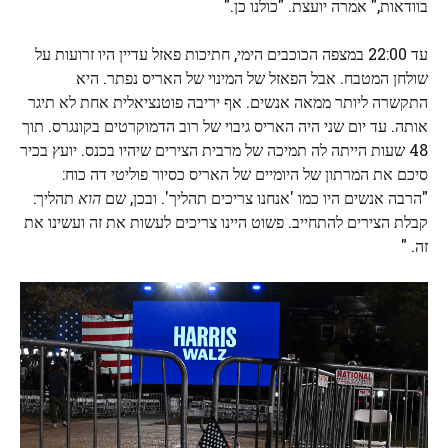
בוודאות," אמרה יועצת. "כולנו כן."
עד 22:00 במצפה הכוכבים הימי, חתיכות פאזל עדיין היו זרועות על
שולחן המטבח. אבל הפאזל של המינוי של האריס נפתר. היא
התקשרה ליותר ממאה אנשים. אף יריבה פוטנציאלית אחת לא תיגר
אותה. עד יום שני היה האריס גיבוי של רוב הדמוקרטים בקונגרס. תוך
48 שעות הייתה לה תמיכה של מרבית הצירים שיהיו בכנס. יועץ בכיר
סיכם את המרתון של היומיים של האריס כסיור פוליטי דה כוח:
"הרבה אנשים היו כמו 'אנחנו צריכים תהליך'. ובכן, שם
הוא
תהליך:
קבלת הצירים להתחייב. פשוט היינו צריכים לעשות את זה ועשינו את
זה. "