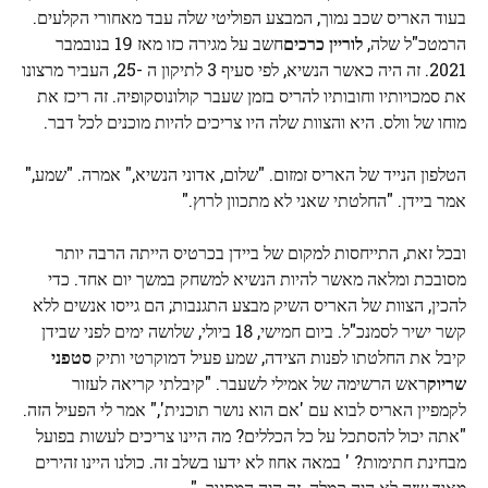
בעוד האריס שכב נמוך, המבצע הפוליטי שלה עבד מאחורי הקלעים.
הרמטכ"ל שלה,
לוריין כרכים
חשב על מגירה כזו מאז 19 בנובמבר
2021. זה היה כאשר הנשיא, לפי סעיף 3 לתיקון ה -25, העביר מרצונו
את סמכויותיו וחובותיו להריס בזמן שעבר קולונוסקופיה. זה ריכז את
מוחו של וולס. היא והצוות שלה היו צריכים להיות מוכנים לכל דבר.
הטלפון הנייד של האריס זמזום. "שלום, אדוני הנשיא," אמרה. "שמע,"
אמר ביידן. "החלטתי שאני לא מתכוון לרוץ."
ובכל זאת, התייחסות למקום של ביידן בכרטיס הייתה הרבה יותר
מסובכת ומלאה מאשר להיות הנשיא למשחק במשך יום אחד. כדי
להכין, הצוות של האריס השיק מבצע התגנבות; הם גייסו אנשים ללא
קשר ישיר לסמנכ"ל. ביום חמישי, 18 ביולי, שלושה ימים לפני שבידן
קיבל את החלטתו לפנות הצידה, שמע פעיל דמוקרטי ותיק
סטפני
שריוק
ראש הרשימה של אמילי לשעבר. "קיבלתי קריאה לעזור
לקמפיין האריס לבוא עם 'אם הוא נושר תוכנית'," אמר לי הפעיל הזה.
"אתה יכול להסתכל על כל הכללים? מה היינו צריכים לעשות בפועל
מבחינת חתימות? ' במאה אחוז לא ידעו בשלב זה. כולנו היינו זהירים
מאוד שזה לא היה קמלה. זה היה המסגור. "