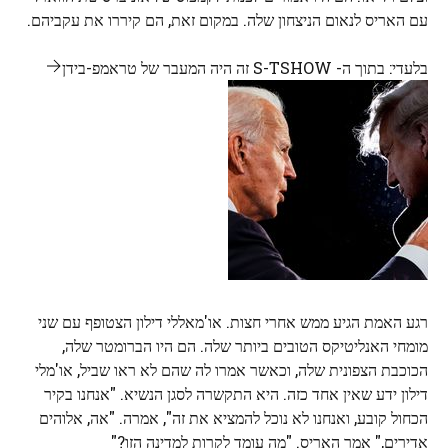
עם האריס לנאום הניצחון שלה. במקום זאת, הם קיררו את עקביהם.
בלעדי: בתוך ה- S-TSHOW זה היה המעבר של טראמפ-בידן
רגע האמת הגיע ממש אחרי חצות. או'מאללי דילון הצטופף עם שני
מומחי האנליטיקס הטובים ביותר שלה. הם היו הברומטר שלה,
הכוכבת הצפונית שלה, וכאשר אמרו לה שהם לא ראו שביל, או'מלי
דילון ידע שאין אחד כזה. היא התקשרה לסגן הנשיא. "אנחנו בקיר
הכחול קובע, ואנחנו לא נוכל להמציא את זה", אמרה. "אה, אלוהים
אדירים," אמר האריס. "מה עומד לקרות למדינה הזו?"