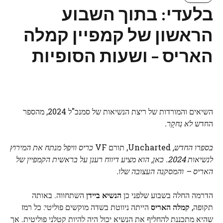
בלעדי: בתוך השבוע
הראשון של קמפיין קמלה
האריס – ושעות הסופיות
השיאים והמורדות של ריצת הנשיאות של סמנכ"ל 2024, מהספר
החדש
לֹא נִחקָר.
בספרו החדש,
Uncharted, תורם VF
כריס וויפל מנתח את המירוץ
לנשיאות 2024. כאן, הוא מציע דיווח רענן על בראשית הקמפיין של
האריס – והמסקנה העצובה שלו.
הדרמה החלה בשבוע שלפני כן
הנשיא ביידן
השתחווה. באותה
תקופה,
קמלה האריס
הייתה ניווטת בשדה מוקשים פוליטי: כל רמז
שהיא מתכננת להחליף את הנשיא יכול היה להיות קטלני פוליטית. אך