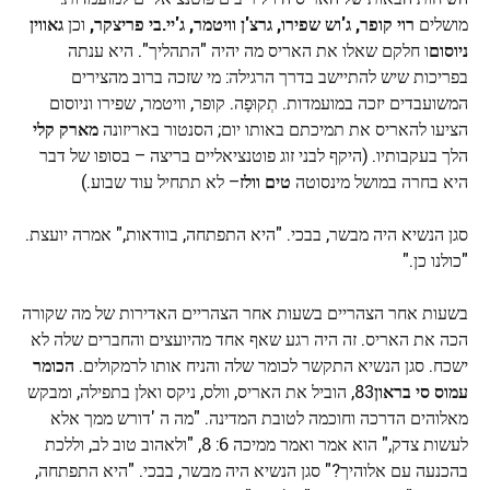
מושלים
רוי קופר, ג'וש שפירו, גרצ'ן וויטמר, ג'יי.בי פריצקר,
וכן
גאווין
ניוסום
ו חלקם שאלו את האריס מה יהיה "התהליך". היא ענתה
בפריכות שיש להתיישב בדרך הרגילה: מי שזכה ברוב מהצירים
המשועבדים יזכה במועמדות. תְקוּפָה. קופר, וויטמר, שפירו וניוסום
הציעו להאריס את תמיכתם באותו יום; הסנטור באריזונה
מארק קלי
הלך בעקבותיו. (היקף לבני זוג פוטנציאליים בריצה – בסופו של דבר
היא בחרה במושל מינסוטה
טים וולז
– לא תתחיל עוד שבוע.)
סגן הנשיא היה מבשר, בבכי. "היא התפתחה, בוודאות," אמרה יועצת.
"כולנו כן."
בשעות אחר הצהריים בשעות אחר הצהריים האדירות של מה שקורה
הכה את האריס. זה היה רגע שאף אחד מהיועצים והחברים שלה לא
ישכח. סגן הנשיא התקשר לכומר שלה והניח אותו לרמקולים.
הכומר
עמוס סי בראון
83, הוביל את האריס, וולס, ניקס ואלן בתפילה, ומבקש
מאלוהים הדרכה וחוכמה לטובת המדינה. "מה ה 'דורש ממך אלא
לעשות צדק," הוא אמר ואמר ממיכה 6: 8, "ולאהוב טוב לב, וללכת
בהכנעה עם אלוהיך?" סגן הנשיא היה מבשר, בבכי. "היא התפתחה,