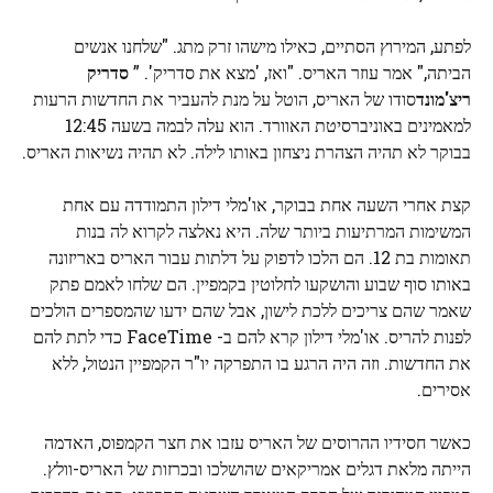
לפתע, המירוץ הסתיים, כאילו מישהו זרק מתג. "שלחנו אנשים
הביתה," אמר עוזר האריס. "ואז, 'מצא את סדריק'. ”
סדריק
ריצ'מונד
סודו של האריס, הוטל על מנת להעביר את החדשות הרעות
למאמינים באוניברסיטת האוורד. הוא עלה לבמה בשעה 12:45
בבוקר לא תהיה הצהרת ניצחון באותו לילה. לא תהיה נשיאות האריס.
קצת אחרי השעה אחת בבוקר, או'מלי דילון התמודדה עם אחת
המשימות המרתיעות ביותר שלה. היא נאלצה לקרוא לה בנות
תאומות בת 12. הם הלכו לדפוק על דלתות עבור האריס באריזונה
באותו סוף שבוע והושקעו לחלוטין בקמפיין. הם שלחו לאמם פתק
שאמר שהם צריכים ללכת לישון, אבל שהם ידעו שהמספרים הולכים
לפנות להריס. או'מלי דילון קרא להם ב- FaceTime כדי לתת להם
את החדשות. וזה היה הרגע בו התפרקה יו"ר הקמפיין הנטול, ללא
אסירים.
כאשר חסידיו ההרוסים של האריס עזבו את חצר הקמפוס, האדמה
הייתה מלאת דגלים אמריקאים שהושלכו ובכרזות של האריס-וולץ.