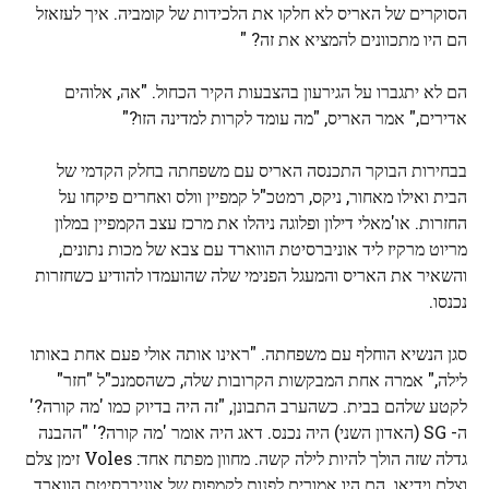
הסוקרים של האריס לא חלקו את הלכידות של קומביה. איך לעזאזל
הם היו מתכוונים להמציא את זה? "
הם לא יתגברו על הגירעון בהצבעות הקיר הכחול. "אה, אלוהים
אדירים," אמר האריס, "מה עומד לקרות למדינה הזו?"
בבחירות הבוקר התכנסה האריס עם משפחתה בחלק הקדמי של
הבית ואילו מאחור, ניקס, רמטכ"ל קמפיין וולס ואחרים פיקחו על
החזרות. או'מאלי דילון ופלוגה ניהלו את מרכז עצב הקמפיין במלון
מריוט מרקיז ליד אוניברסיטת הווארד עם צבא של מכות נתונים,
והשאיר את האריס והמעגל הפנימי שלה שהועמדו להודיע ​​כשחזרות
נכנסו.
סגן הנשיא הוחלף עם משפחתה. "ראינו אותה אולי פעם אחת באותו
לילה," אמרה אחת המבקשות הקרובות שלה, כשהסמנכ"ל "חזר"
לקטע שלהם בבית. כשהערב התבונן, "זה היה בדיוק כמו 'מה קורה?'
ה- SG (האדון השני) היה נכנס. דאג היה אומר 'מה קורה?' "ההבנה
גדלה שזה הולך להיות לילה קשה. מחוון מפתח אחד: Voles זימן צלם
וצלם וידיאו. הם היו אמורים לפנות לקמפוס של אוניברסיטת הווארד