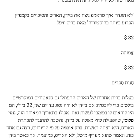
'לא הוגדר: איך טראמפ ניצח את ביידן, האריס והסיכויים בקמפיין
הפרוע ביותר בהיסטוריה' מאת כריס וויפל
32 $
אֲמָזוֹנָה
32 $
חֲנוּת סְפָרִים
בעלות ברית אחרות של האריס התפתלו גם סנאטורים דמוקרטיים
בולטים כדי להבטיח: אם ביידן לא היה נסוג עד יום שני, 22 ביולי, הם
היו קוראים לו בפומבי לעשות זאת. אפילו בתאריך המאוחר הזה,
ננסי
פלוסי,
שהפעילה לחץ משלה על ביידן, נחשבה להתנגד להכתרת
האריס; היא רצתה ראשית.
ברק אובמה
על פי הדיווחים, רצה גם אחד
כזה. ונאמר שהוא מעדיף מושל, ולא האריס, כמועמד. אך כאשר בידן