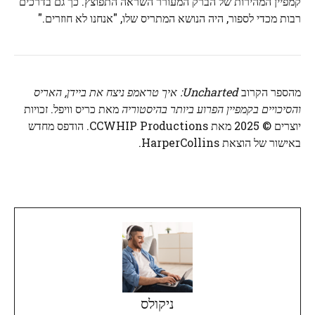
קמפיין המהירות של הברק המעורר השראה התפוצץ. כך גם בדרכים
רבות מכדי לספור, היה הנושא המתריס שלו, "אנחנו לא חוזרים."
מהספר הקרוב
Uncharted: איך טראמפ ניצח את ביידן, האריס
והסיכויים בקמפיין הפרוע ביותר בהיסטוריה
מאת כריס וויפל. זכויות
יוצרים © 2025 מאת CCWHIP Productions. הודפס מחדש
באישור של הוצאת HarperCollins.
ניקולס