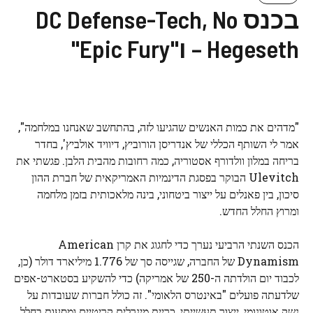
בכנס DC Defense-Tech, No
Hegeseth – ו"Epic Fury"
"מדהים את כמות האנשים שהגיעו לזה, בהתחשב שאנחנו במלחמה",
אמר לי השותף הכללי של אנדריסן הורוביץ, דיוויד אולביץ', בחדר
בריחה במלון וולדורף אסטוריה, כמה רחובות מהבית הלבן. פגשתי את
Ulevitch הבוקר בפסגת הדינמיות האמריקאית של חברת ההון
סיכון, בין פאנלים על ייצור ביטחוני, בינה מלאכותית בזמן מלחמה
ומרוץ החלל החדש.
הכנס השנתי הרביעי נערך כדי לחגוג את קרן American
Dynamism של החברה, שגייסה סך של 1.776 מיליארד דולר (כן,
לכבוד יום הולדתה ה-250 של אמריקה) כדי להשקיע בסטארט-אפים
שלדעתה פועלים "באינטרס הלאומי". זה כולל חברות שעובדות על
נשק אוטונומי, ייצור תעשייתי, כריית מינרלים קריטיים ומסעות בחלל.