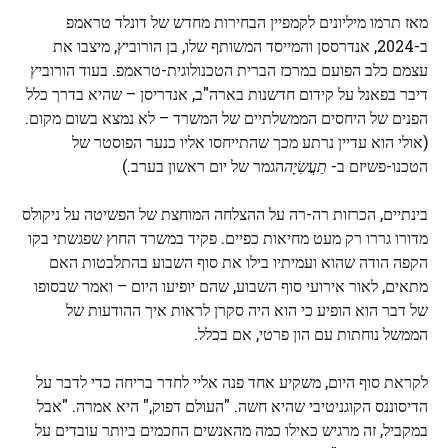
מאז תרמו מיליונים לקמפיין הבחירות מחדש של דונלד טראמפ
ב-2024, אנדרססן והמייסד המשותף שלו, בן הורוביץ, מיצבו את
עצמם כלב הפועם במרכז הברית הטכנולוגית-טראמפ. בעוד הורוביץ
דיבר בפאנל על קידום חדשנות בארה"ב, אנדריסן – שהיא בדרך כלל
הפנים של היחסים הממשלתיים של המשרד – לא נמצא בשום מקום.
(אולי הוא עדיין נרתע מכך שהתייחסו אליו כנער הפוסטר של
הטכנו-פשיזם ב-
תַעֲשִׂיָה
הגמר של יום ראשון בערב.)
בינתיים, הכרזות רה-רה על ההצלחה המוחצת של הפשיטה על ניקולס
מדורו גררו רק מעט מחיאות כפיים. פקיד במשרד החוץ שפגשתי בקו
הקפה הודה שהוא ועמיתיו בילו את סוף השבוע בהתלבטות האם
מתאים, לאור אירועי סוף השבוע, שהם יופיעו היום – ואמר שבסופו
של דבר הוא הופיע כי הוא היה סקרן לראות איך ההודעות של
הממשל נוחתות עם הון פרטי, אם בכלל.
לקראת סוף היום, משקיע אחד פנה אליי לחדר בריחה כדי לדבר על
הדיסוננס הקוגניטיבי שהיא חשה. "העולם דפוק," היא אמרה. "אבל
במקביל, זה מרגיש כאילו כמה מהאנשים החכמים ביותר עובדים על