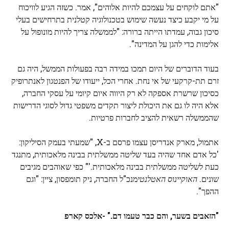
"אתם לוקחים על עצמכם להיות אלוהים", אמר. כשזה הגיע לוויכוח
על מי יקבע כיצד נעשה שימוש בטכנולוגיה קטלנית בתרחישים בעלי
סיכון גבוה, עמדתו הייתה ברורה: "לממשלה צריך להיות מונופול על
אלימות כדי להגן על המדינה".
בעוד הדוברים של היום תמכו במידה רבה בפעולות הממשל, היה גם
זרם תת-קרקעי של אי נחת. אחרי הכל, ייעודו של הפנטגון לאנתרופיק
כסיכון שרשרת אספקה ​​לא רק היווה איום קיומי על עסקי החברה,
אלא היה לו גם את היכולת ליצור תקדים משפטי גדול לסוגי הדרישות
שהממשלה רשאית להציב לחברות פרטיות.
אתמול, מארק אנדריסן עצמו פרסם ב-X, "שמעתי בעמק הסיליקון:
'כל אדם אחד שהיה בעד שליטה ממשלתית בבינה מלאכותית, מתנגד
כעת לשליטה ממשלתית בבינה מלאכותית.'" כפי שאוהבים מגיבים
שונים.
האוקיינוס ​​האטלנטי
מנכ"ל החברה, ניק תומפסון, ציין: "וגם
ההפך".
"הזאבים בשער, והם כבר טעמו דם." -אלכס קארפ