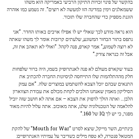
בהקשר של פינוי זכויות התיקון הרביעי באמריקה הוא משהו
ששמאלנים וימין במדינה הזו למעשה לא רוצים". זה נשמע כמו אזהרה
הוגנת מספיק כדי שהחברה שלו תזכור.
הוא נראה מודע לכך שאולי יש לו אפילו אויבים באותו החדר. "אני
נתפס בתור הבחור המשוגע, שלעתים קרובות אומר לך משהו שאתה
לא רוצה לשמוע," אמר קארפ, פנה לקהל. "ואולי לא תאהב את זה,
אבל זה כנראה צודק."
בעוד שקארפ מעולם לא פנה לאנתרופיק בשמו, היה ברור שלפחות
חלק מההתלהמות שלו התייחסה לניסיונות החברה להכתיב את
התנאים שבהם יוכל הצבא להשתמש במוצרים שלה. "אם עמק
הסיליקון מאמין שאנחנו הולכים לקחת מכולם את עבודת הצווארון
הלבן… ואתה הולך לדפוק את הצבא – אם אתה לא חושב שזה יוביל
להלאמה של הטכנולוגיה שלנו, אתה מאוכזב. אתה עלול להיות מאוד
מפגר, כי יש לך IQ של 160."
בינתיים, השר מייקל, שיצא לסרט "Mouth for War" של להקת
המטאל פנטרה, לא טפח מילים כשדיבר על עמיתיו האנתרופיים: