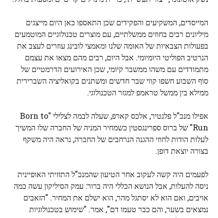
המייסדים, המשקיעים והפקידים שכן התאספו כאן היום מייצגים
מיליונים רבים בחוזים ממשלתיים, עם מוצרים טכנולוגיים המוטמעים
בפעולות הצבאיות של האומה שלנו ומאמצי לובינג עוזרים לעצב את
הנרטיב הפוליטי היומיומי. אבל היום, רבים מהם מצאו את עצמם
מתמודדים עם משהו ממשבר קיומי, שכן האירועים הדרמטיים של
סוף השבוע חשפו קווי שבר חדשים ומשתנים בקואליציה השברירית
ממילא בין ממשל טראמפ למגזר הטכנולוגי.
אפילו מנכ"ל פלנטיר, אלכס קארפ, שעלה לבמה לצלילי "Born to
Run" של ברוס ספרינגסטין כשמחיר המניה של החברה שלו המשיך
לעלות הודות לחוזי ההגנה הנרחבים של החברה, נראה היה משקף
בצורה יוצאת דופן.
לפעמים היה קשה לעקוב אחר הטיעון שהמנכ"ל התזזיתי האופיינית
ניסה להעלות, אבל הנושא הכללי היה ברור: עמק הסיליקון עשה כמה
אויבים, ואם הוא לא יסתגל מהר, הוא ישלם את המחיר. "הזאבים
נמצאים בשער, והם כבר טעמו דם", אמר. "שימוש בטכנולוגיות