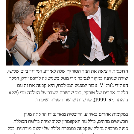
הדוכסית הוציאה את הנזר הטורקיז שלה לאירוע המיוחד ביום שלישי,
יצירה שניתנה במקור לנסיכה מרי מטק כשנישאה לדוכס יורק, המלך
העתידי ג'ורג 'V. עבור המפגש הממלכתי, היא קבעה את זה עם
חלקים אחרים של טורקיז, כמו שרשרת השבר של המלכה מרי (שלא
נראתה מאז 1999), שרשרת שרשרת שנייה ושיפורו.
במקומות אחרים באירוע, הדוכסית מאדינבורו הראתה מגוון
תכשיטים מדהים, כולל נזר האקוומרין שלה: יצירה בולטת הכוללת
פנינה מרכזית גדולה שנקבעה במסגרת גלילה של יהלום מודרנית. ככל