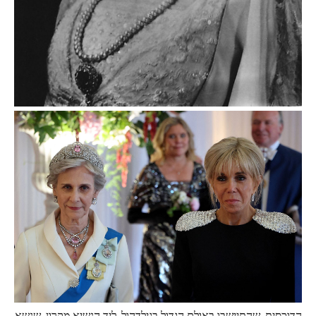
הדוכסית, שהתיישבו באולם הגדול בגילדהול, ליד הנשיא מקרון, שנשא