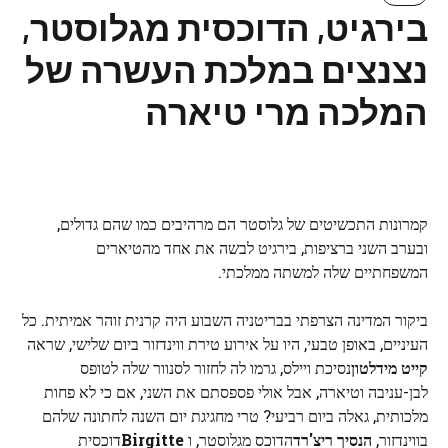
בירגיט, הדוכסית מגלוסטר,
נצנצים במלכת העשרה של
המלכה מרי טיארה
קמרונות התכשיטים של גלוסטר הם מרהיבים כמו שהם גדולים,
ובערב השני ברציפות, בירגיט לבשה את אחד מהטיארים
המשפחתיים שלה למשתה ממלכתי.
ביקור המדינה הצרפתי בבריטניה השבוע היה קרנית זוהר אמיתית. כל
העיניים, באופן טבעי, היו על אירוע טירת ווינדזור ביום שלישי, שראה
קייט מידלטון
נסיכת ויילס, גרמו לה לחזור לסנוור שלה לטופס
לבן-עניבה וטיארה, אבל אולי פספסתם את השני, אם כי לא פחות
מלכותית, גאלה ביום רביעי? טרי מחגיגת יום השנה לחתונה שלהם
בווינדזור,
הנסיך ריצ'רד
הדוכס מגלוסטר, ו
Birgitte
דוכסית