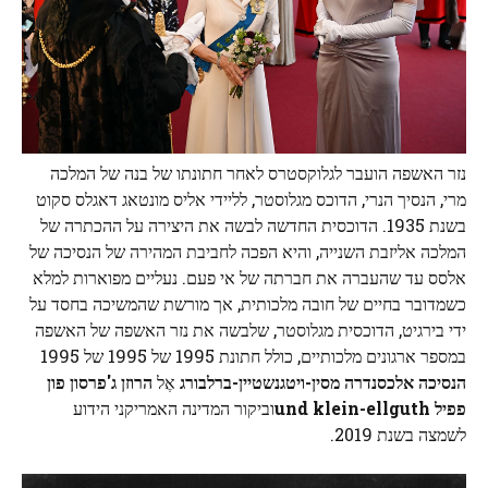
נזר האשפה הועבר לגלוקסטרס לאחר חתונתו של בנה של המלכה
מרי, הנסיך הנרי, הדוכס מגלוסטר, לליידי אליס מונטאג דאגלס סקוט
בשנת 1935. הדוכסית החדשה לבשה את היצירה על ההכתרה של
המלכה אליזבת השנייה, והיא הפכה לחביבת המהירה של הנסיכה של
אלסס עד שהעברה את חברתה של אי פעם. נעליים מפוארות למלא
כשמדובר בחיים של חובה מלכותית, אך מורשת שהמשיכה בחסד על
ידי בירגיט, הדוכסית מגלוסטר, שלבשה את נזר האשפה של האשפה
במספר ארגונים מלכותיים, כולל חתונת 1995 של 1995 של 1995
הנסיכה אלכסנדרה מסין-ויטגנשטיין-ברלבורג
אֶל
הרוזן ג'פרסון פון
פפיל und klein-ellguth
וביקור המדינה האמריקני הידוע
לשמצה בשנת 2019.