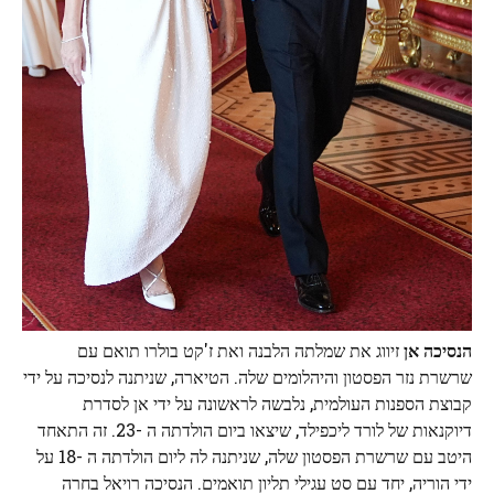
הנסיכה אן
זיווג את שמלתה הלבנה ואת ז'קט בולרו תואם עם
שרשרת נזר הפסטון והיהלומים שלה. הטיארה, שניתנה לנסיכה על ידי
קבוצת הספנות העולמית, נלבשה לראשונה על ידי אן לסדרת
דיוקנאות של לורד ליכפילד, שיצאו ביום הולדתה ה -23. זה התאחד
היטב עם שרשרת הפסטון שלה, שניתנה לה ליום הולדתה ה -18 על
ידי הוריה, יחד עם סט עגילי תליון תואמים. הנסיכה רויאל בחרה