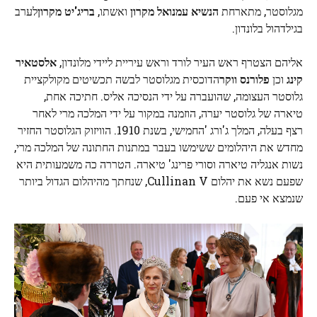
מגלוסטר, מתארחת
הנשיא עמנואל מקרון
ואשתו,
בריג'יט מקרון
לערב
בגילדהול בלונדון.
אליהם הצטרף ראש העיר לורד וראש עיריית ליידי מלונדון,
אלסטאיר
קינג
וכן
פלורנס ווקר
הדוכסית מגלוסטר לבשה תכשיטים מקולקציית
גלוסטר העצומה, שהועברה על ידי הנסיכה אליס. חתיכה אחת,
טיארה של גלוסטר יערה, הוזמנה במקור על ידי המלכה מרי לאחר
רצף בעלה, המלך ג'ורג 'החמישי, בשנת 1910. הוויזוק הגלוסטר החזיר
מחדש את היהלומים ששימשו בעבר במתנות החתונה של המלכה מרי,
נשות אנגליה טיארה וסורי פרינג' טיארה. הטררה כה משמעותית היא
שפעם נשא את יהלום Cullinan V, שנחתך מהיהלום הגדול ביותר
שנמצא אי פעם.