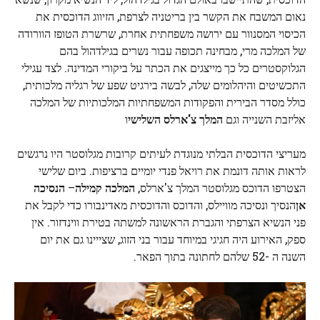
נאום המשבח את הקשר בין בריטניה לצרפת, הזיווג הדוכסית את
הכיסוי המסנוור עם ירושה משפחתית אחרת, שרשרת הטופז הוורודה
של המלכה מרי, מבחינה תכופה עבור נשרים בגילדהול בהם
הגלוקסטרים כל כך מייצגים את הכתר על ביקורי המדינה. לצד עגילי
התכשיטים והיהלומים שלה, לבשה בירגיט שפע של רגליה מלכותית,
כולל מסדר הבירית והפקודות המשפחתיות המלכותיות של המלכה
אליזבת השנייה וגם
המלך צ'ארלס השלישי
ו
מעריצי הדוכסית הבלתי מנוגדת לעיתים קרובות מגלוסטר היו נרגשים
לראות אותה דונמת את רויאל פנדי יומיים ברציפות. ביום שלישי
הצטרפו הדוכס מגלוסטר המלך צ'ארלס,
המלכה קמילה
–
הנסיכה
אן
הנסיך ונסיכה מוויילס, והדוכס והדוכסית מאדינבורו כדי לקבל את
פני הנשיא הצרפתי והגברת הראשונה למשתה בטירת ווינדזור. אין
ספק, האירוע היה חגיגי במיוחד עבור בני הזוג, שצייינו גם את יום
השנה ה -52 שלהם לחתונה בתוך הפאר.