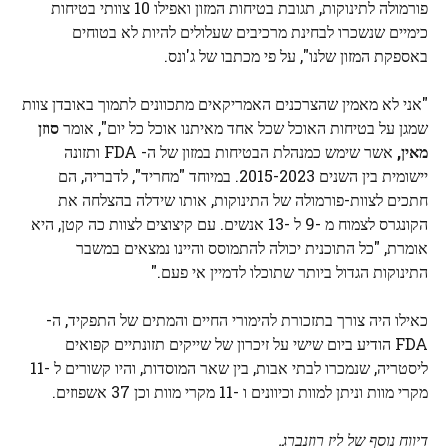
פורמולה לתינוקות, תגובת בטיחות המזון ואפילו 10 צוותי בטיחות
כימיים שנשכרו לבחינת מרכיבים שעלולים להיות לא בטוחים
באספקת המזון שלנו", על פי מכתבו של ג'ונס.
"אני לא מאמין שהצרכנים האמריקאים מתכוונים לתמוך באובדן צוות
שמגן על בטיחות האוכל שכל אחד מאיתנו אוכל כל יום", אומר
סוזן
מאין,
אשר שימש כמנהלת הבטיחות במזון של ה- FDA ותזונה
יישומית בין השנים 2015-2023. במיוחד "מחריד", לדבריה, הם
חתכים לצוות-פורמולה של התינוקות, אותו שידלה בהצלחה את
הקונגרס לצמוח מ -9 ל -13 אנשים. עם קיצוצים לצוות כה קטן, היא
אומרת, "כל התוכנית יכולה להתמוסס והיינו נמצאים במשבר
התינוקות הגדול ביותר שתוכלו לדמיין אי פעם."
כאילו היה צורך בתזכורת להימורי החיים והמתים של התפקיד, ה-
FDA הודיע ​​ביום שישי על זיכרון של שייקים תזונתיים קפואים
ליסטריה, שנמכרו לבתי אבות, בין שאר המוסדות, והיו קשורים ל -11
מקרי מוות וניתן למוות וכיוונים ו -11 מקרי מוות וכן 37 אשפוזים.
דיווח נוסף של ליז רוזנברג.