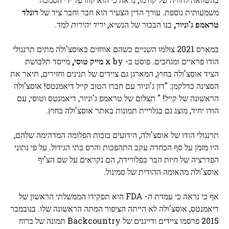
משמעותית נוספת. עורך הדין הצעיר הוא חבר וחבר ציד של
דונלד
טראמפ ג'וניור,
בנו הבכור של הנשיא,
יריד יהירות
למד.
במארס 2021 צולמו השניים כשהם אוחזים באוסצ'ולה מתים תרנגולי
הודו פראיים ומגחכים. פוסט ב- x by
מייק טוסי,
מייסד תלבושת
הציד אוסצ'ולה בחוץ, המארגן גם ציידים של תנינים וחזירים, תיאר את
הסצינה כדלקמן: "דון ג'וניור עם חברו הטוב קייל דיאמנטס! אוסצ'ולה
הראשונה של קייל! " תצלום של טראמפ ג'וניור, דיאמנטס וטוסי, עם
הודו יחיד, מוצג גם בגלריית תמונות באתר אוסצ'ולה בחוץ.
תרנגולי הודו של אוסצ'ולה, הידועים בזכות הפלומה המדהימה שלהם,
היו מזמן על סף הכחדה עקב התהפכות והרס בתי הגידול. על פי נתוני
הפדרציה של חיות הבר בפלורידה, הם נקראים על שם הצ'יף
אוסצ'ולה מהאומה ההודית של סמינול.
אף כי נראה כי עמדת ה- FDA היא תפקידו הממשלתי הראשון של
דיאמנטס, אוסצ'ולה לא הייתה הציפור המתה הראשונה שלו. בנובמבר
2015 פרסמו ציידים ודייגנים של Backcountry תמונה של ברווז