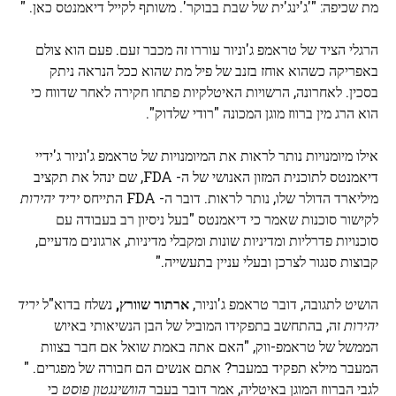
מת שכיפה: "'ג'ינג'ית של שבת בבוקר'. משותף לקייל דיאמנטס כאן. "
הרגלי הציד של טראמפ ג'וניור עוררו זה מכבר זעם. פעם הוא צולם
באפריקה כשהוא אוחז בזנב של פיל מת שהוא ככל הנראה ניתק
בסכין. לאחרונה, הרשויות האיטלקיות פתחו חקירה לאחר שדווח כי
הוא הרג מין ברווז מוגן המכונה "רודי שלדוק".
אילו מיומנויות נותר לראות את המיומנויות של טראמפ ג'וניור ג'ידיי
דיאמנטס לתוכנית המזון האנושי של ה- FDA, שם ינהל את תקציב
מיליארד הדולר שלו, נותר לראות. דובר ה- FDA התייחס
יריד יהירות
לקישור סוכנות שאמר כי דיאמנטס "בעל ניסיון רב בעבודה עם
סוכנויות פדרליות ומדיניות שונות ומקבלי מדיניות, ארגונים מדעיים,
קבוצות סנגור לצרכן ובעלי עניין בתעשייה."
הושיט לתגובה, דובר טראמפ ג'וניור,
ארתור שוורץ,
נשלח בדוא"ל
יריד
יהירות
זה, בהתחשב בתפקידו המוביל של הבן הנשיאותי באיוש
הממשל של טראמפ-ווק, "האם אתה באמת שואל אם חבר בצוות
המעבר מילא תפקיד במעבר? אתם אנשים הם חבורה של מפגרים. "
לגבי הברווז המוגן באיטליה, אמר דובר בעבר
הוושינגטון פוסט
כי