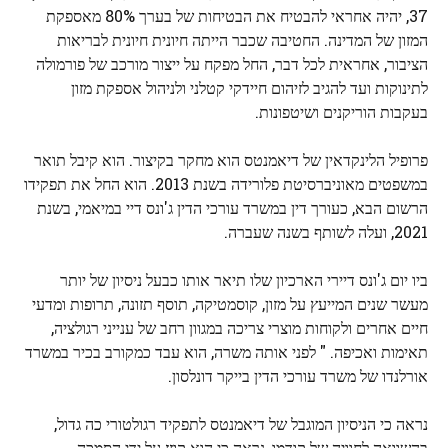
37, יהיה אחראי להבטיח את הבטיחות של בערך 80% מאספקת
המזון של המדינה. החטיבה שכבר הייתה חיונית חיונית לבריאות
הציבור, אחראית לכל דבר, החל מפקח על ייצור מורכב של פורמולה
לתינוקות ועד להגיב לזיהום חיידקי קטלני ולניהול אספקת מזון
בעקבות הוריקנים ושיטפונות.
פרופיל הלינקדאין של דיאמנטס הוא מחקר בקיצור. הוא קיבל תואר
במשפטים מאוניברסיטת פלורידה בשנת 2013. הוא החל את תפקידו
הרשום הבא, כעורך דין במשרד עורכי הדין ג'ונס דיי במיאמי, בשנת
2021, ועלה לשותף בשנה שעברה.
ביו יום ג'ונס דיירי הארכיון שלו תיאר אותו כבעל ניסיון של יותר
מעשר שנים המייעץ על מזון, קוסמטיקה, תוסף תזונה, תרופות ומדעי
חיים אחרים ולקוחות מוצרי צריכה במגוון רחב של ענייני רגולציה,
תאימות ואכיפה. " לפני אותה משרה, הוא עבד כמקורב בכיר במשרד
אורלנדו של משרד עורכי הדין בייקר דונלסון.
נראה כי הניסיון המוגבל של דיאמנטס לתפקיד רגולטורי כה גדול,
בהשוואה לחוויה של קודמו, נראה כי הוא קוזז על ידי הסמכה