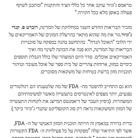
טראמפ ג'וניור עוקב אחר כל כללי הציד והתקנות "ומתכנן לשתף
פעולה באופן מלא בכל חקירה."
מזכיר הבריאות החדש השנוי במחלוקת של המדינה,
רוברט פ. קנדי ​​
ג'וניור.
גזר את מה שהוא מתאר כהרעלת המונים של האמריקאים על
ידי הלובי "האוכל הגדול". בהתחשב בהגה כמפקח על סוכנויות
הבריאות של המדינה, הוא פנה את הכוונה לשינוי מה ואיך
האמריקאים אוכלים. סדר היום המוצהר שלו כולל הגבלת תוספים
כימיים במזון, ארוחות צהריים של בית ספר של אוכל מעובד וטיהור
תוכניות מזון ברשת בטיחות של משקאות מסוכרים.
הוא גם התחייב להיפטר מה- FDA של מה שלטענתו הם רגולטורים
נפגעים, יותר מצפים לאינטרסים בתעשייה מאשר למשימותיהם
המוצהרות. (ניסיון העבר של דיאמנטס המייצג את לקוחות התעשייה
של המזון והמשקאות נראה רק סוג הקונפליקט שקנדי ג'וניור ביקר.)
ברית ברורה במאמץ זה הייתה תוכנית המזון האנושי של ה- FDA,
אשר לפי התיאור שלה "מפקחת על כל פעילויות ה- FDA הקשורות
לבטיחות מזון ותזונה." לאחרונה, תחת ממשל ביידן, החטיבה פיקחה