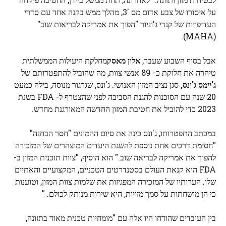
על איסורו של צבע אדום מס '3, מהלך ממש בקנה אחד עם סדרי
העדיפויות של קנדי ​​ג'וניור "הפוך את אמריקה לבריאות שוב"
(MAHA).
אבל בסוף השבוע שעבר,
אלון מאסק
מחלקת היעילות הממשלתית
טיהרה את חלוקת כ- 89 אנשי צוות, מה שהוביל להתפטרותם של
ג'יימס ג'ונס,
סגן נציב המזון האנושי. ג'ונס, שגרגור מנוסה, בילה כמעט
20 שנה עם הסוכנות להגנת הסביבה לפני שהצטרף ל- FDA בשנת
2023 כדי להוביל את חטיבת המזון החדשה המאורגנת מחדש.
במכתב התפטרותו, ג'ונס כינה את סיום ההמונים "חסר הבחנה"
"חסימת דרכים אחת נוספת להשגת היעדים המוצהרים של המזכירה
להפוך את אמריקה לבריאה שוב." הוא הוסיף, "צוות תוכנית המזון ב-
FDA הוא קנאת העולם בסטנדרטים הטכניים, המקצועיים והאתיים
שלו. הערותיו של המזכירה המפגיזות את שלמות צוות המזון, וטוענות
כי הן מושחתות על סמך מזויות, היא שירות מנותק לכולם. "
בין העובדים שהודחו היו אלה עם "מומחיות טכנית מאוד בתזונה,