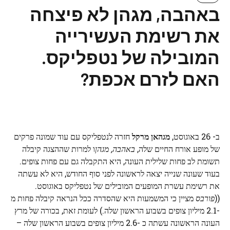
באהבה, מגהן לא פיצחה
את רשימת העשירייה
המובילה של נטפליקס.
האם לזרם אכפת?
ב- 26 באוגוסט,
מגהאן מרקל
חזרה לנטפליקס עם עוד שמונה פרקים
של מופע אורח החיים שלה,
באהבה, מגהן
ו למרות שההצגה קיבלה
תשומת לב פחות שלילית העונה, היא התקבלה גם עם פחות צופים.
בעוד שעונה שנייה יצאה לראשונה לפני סוף החודש, היא לא עשתה
את רשימת עשרת המופעים המובילים של נטפליקס באוגוסט.
((
פורבס
מציין כי המשמעות היא שהסדרה ככל הנראה קיבלה פחות מ
-2.1 מיליון צופים בשבוע הראשון שלה.) לעומת זאת, בכורה של מרץ
העונה הראשונה עשתה כ -2.6 מיליון צופים בשבוע הראשון שלה –