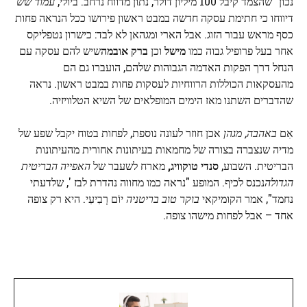
נכון" שהצמד קיבל 100 מיליון דולר, נתון מדווח נרחב. ביולי,
עמוד שש
דיווחו כי חתימת עסקה חדשה במבט ראשון פירושו ככל הנראה פחות
כסף מראש עבור הזוג. אבל הארי ומגהאן לא לבד: כישרון נטפליקס
אחר בעל פרופיל גבוה כמו
מישל
וכן
ברק אובמה
שיש להם עסקה עם
הנחל דרך הפקות האדמה הגבוהות שלהם, הועברו גם הם
מהעסקאות הכוללות הרווחיות לעסקות פחות במבט ראשון. נראה
שהדברים השתנו מאז הימים המופלאים של השיא הטלוויזיה.
אִם
באהבה, מגהן
אכן חוזר לעונה נוספת, לפחות בטוח יקבל שפע של
מדיה שנצברה בצורה של מחמאות בעיתונות אחורית מהעיתונות
הבריטית. השבוע,
סנדי טוקוויג,
מארח לשעבר של
האפייה הבריטית
הגדולה
נכנס לכיף. המופע "נראה כמו מחווה נהדרת לבז ', שלדעתי
נחמד", אמר הקומיקאי
בוקר טוב בריטניה
יוֹם רְבִיעִי. היא רק צופה
אחד – אבל לפחות מישהו צופה.