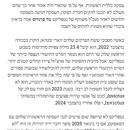
עסקה כללית ראשונית. אף על פי שהארי היה אומר אחר כך שהם
מעולם לא תכננו להקים חברת הפקה, העסקה הגיעה כשמונה
חודשים לאחר מנכ"ל משותף של נטפליקס
טד סרנדוס
אמר בראיון
ציבורי שהוא מעוניין לחתום על הצמד.
כאשר מסמכי ששת הפרקים שלהם
הארי ומגהאן
הוקרן בבכורה
בדצמבר 2022, הוא קיבל 23.4 מיליון צפיות מדהימות בשבוע
הראשון שלה; עד היום הוא נשאר הסרט התיעודי הנצפה ביותר של
נטפליקס. אבל מרבית ההפקות של ארצ'וול ציירו קהלים קטנים יותר.
הסרט התיעודי הראשון שלהם,
לחיות להוביל
שודר שבועות ספורים
אחרי
הארי ומגהאן
– ואף על פי שזה כלל את אחד הראיונות הסופיים
עם שופט בית המשפט העליון המנוח רות באדר גינזבורג, הוא לא
הצליח לקבל תשומת לב רבה. בשנת 2023 הם חזרו עם
לב של
Invictus,
מבט על אנשי שירות פצועים שהתמודדו במשחקי
Invictus, ו
פּוֹלוֹ
אחריו בדצמבר 2024.
נטפליקס לא שיתפה שום פרטים לגבי העסקה הראשונית שלהם עם
הסאסקס, אם כי בינואר 2025 סיפר דובר
יריד יהירות
זה היה "לא