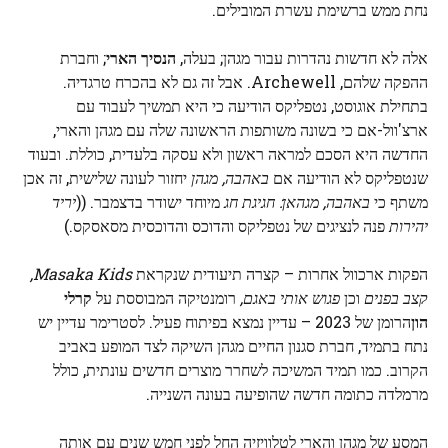
נחת ממש ברשימת עשרת המובילים.
אלה לא חדשות נהדרות עבור מגהן; בעלה,
הנסיך הארי
; וחברת
ההפקה שלהם, Archewell. אבל זה גם לא בהכרח טרגדיה.
בתחילת אוגוסט, נטפליקס הודיעה כי היא תמשיך לעבוד עם
ארצ'וול-אם כי בשונה משותפות הראשונה שלה עם מגהן והארי,
החדשה היא הסכם למראה ראשון ולא עסקה בלעדית, כוללת. ובעוד
שנטפליקס לא הודיעה אם
באהבה, מגהן
יחזור לעונה שלישית, זה אכן
משתף כי
באהבה, מגהאן: חגיגת חג
מיוחד ישודר בדצמבר. ((
יריד
יהירות
פנה לנציגים של נטפליקס והדוכס והדוכסית מסאסקס.)
הפקות ארכוול אחרות – קצרה תיעודית שנקראת
Masaka Kids,
קצב בפנים
וכן
פגוש אותי באגם,
רומנטיקה המבוססת על
קרלי
הון
הרומן של 2023 – עדיין נמצא בפיתוח פעיל. לסטרימר עדיין יש
נתח בתמיד, חברת סגנון החיים מגהן השיקה לצד המופע באביב
הקרוב. כמו תמיד המשיכה לשחרר מוצרים חדשים עונתית, כולל
מרמלדה כתומה חדשה שהופיעה בעונה השנייה.
המסע של מגהן והארי לטלוויזיה החל לפני חמש שנים עם אותה