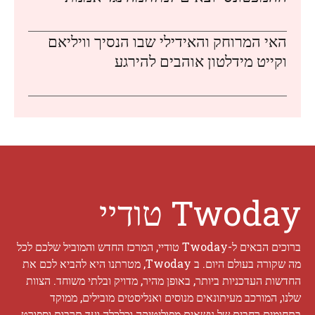
האי המרוחק והאידילי שבו הנסיך וויליאם
וקייט מידלטון אוהבים להירגע
Twoday טודיי
ברוכים הבאים ל-Twoday טודיי, המרכז החדש והמוביל שלכם לכל
מה שקורה בעולם היום. ב Twoday, מטרתנו היא להביא לכם את
החדשות העדכניות ביותר, באופן מהיר, מדויק ובלתי משוחד. הצוות
שלנו, המורכב מעיתונאים מנוסים ואנליסטים מובילים, ממוקד
בתחומים רחבים של נושאים מפוליטיקה וכלכלה ועד תרבות וספורט.