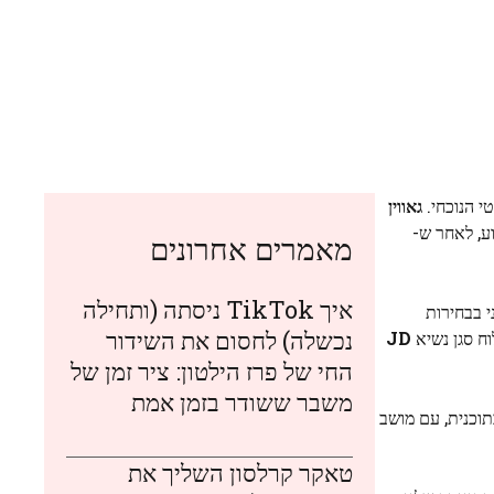
י הנוכחי.
גאווין
ע, לאחר ש-
מאמרים אחרונים
איך TikTok ניסתה (ותחילה
בליקני בבחירות
נכשלה) לחסום את השידור
וח סגן נשיא
JD
החי של פרז הילטון: ציר זמן של
משבר ששודר בזמן אמת
וכנית, עם מושב
טאקר קרלסון השליך את