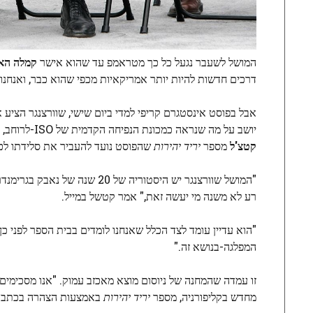
המושל לשעבר נגעל כל כך מטראמפ עד שהוא אישר
קמלה הא
דרכים חדשות להיות יותר אמריקאיות מכפי שהוא כבר, ואנחנו,
אבל בפוסט אינסטגרם קריפי למדי ביום שישי, שוורצנגר הציע
יושב על מה שנראה כמכונת הנפיחה הקדמית של ISO-לרוחב, לובשת חולצת טריקו שקוראת "פוליטיקאים. סיום גרימנדרינג." הרמטכ"ל של שוורצנגר
קטצ'ל
מספר
יריד יהירות
שהפוסט נועד להעביר את סלידתו לכ
"המושל שוורצנגר יש היסטוריה 
רע לא משנה מי יעשה זאת," אמר קטשל במייל.
"הוא עדיין עומד לצד הכלל שאנחנו לומדים בבית הספר לפני כן:
המפלגה-בנושא זה."
זו עמדה שהמחנה של ניוסום מוצא מאכזב עמוק. "אנו מסכימים
מחדש בקליפורניה, מספר
יריד יהירות
באמצעות הצהרה בכתב. "