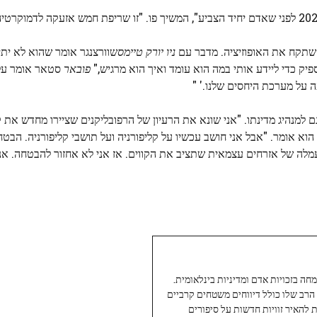
ה שתקח את האופוזיציה. מדבר עם
ניו יורק טיימס
יק כדי ליידע אותי במה הוא עומד ואיך הוא מרגיש,"
פובאר
סטאר אומר על 
עה על מערכת היחסים שלנו.' "
ם למנהיג מדינתו. "אני שונא את הרעיון של הרפובליקנים שציירו מחדש את קו
וא אומר. "אבל אני חושב עכשיו על קליפורניה ועל תושבי קליפורניה. הבט
עמלה של אזרחים עצמאית שתציב את הקווים. אז אני לא אחזור להבטחה. אני
עיתונאי ותיק ומוערך ב-Twoday, מתמחה בזכויות אדם ומדיניות בינלאומית.
 הרב שלו כולל דיווחים משטחים קרביים
ת להאיר זוויות חדשות על סיפורים