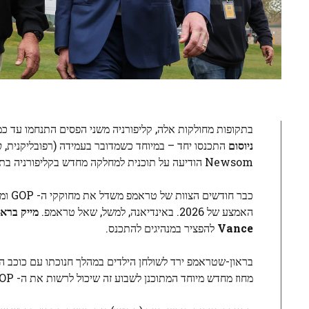
בתקופות מחולקות אלה, קליפורניה משני הפסים התנחמו עד כ
ניוסום
התכנסו יחד – במיוחד כשמדובר בעמידה (רפובליקנית,
כ
Newsom הודיעה על תוכנית למחלקה מחדש בקליפורניה בתגובה לתכנית גרימנדרינג בהשראת טראמפ בטקסס.
כבר 
האמצע של 2026. באינדיאנה, למשל, שאל טראמפ.
מייק בראו
Vance
להפציר במנהיגים להתכנס.
בראון-שטראמפ ירד לשולחן הילדים במהלך חנוכתו עם כוכב הכ
מחוז מחדש מיוחד המתוכנן לשבוע זה שיכול לרשות את ה- GOP חמישה מושבי בית נוספים.