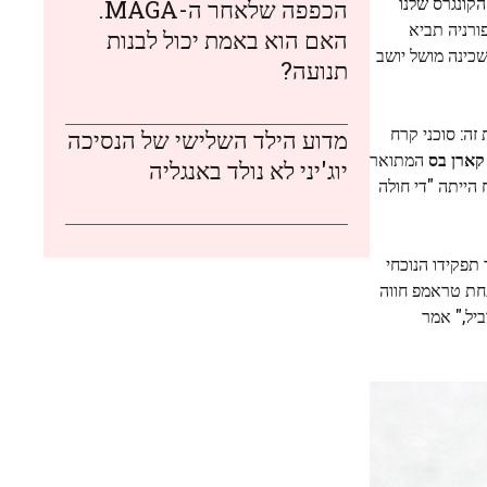
 מחדש את מפות הקונגרס שלנו
הכפפה שלאחר ה-MAGA.
חירות בקליפורניה תביא
האם הוא באמת יכול לבנות
כינה מושל יושב
תנועה?
זה: סוכני קרח
מדוע הילד השלישי של הנסיכה
קארן בס
המתואר
יוג'יני לא נולד באנגליה
הייתה "די חולה
פקידו הנוכחי
 קבוצה שתחת טראמפ חווה
יל," אמר