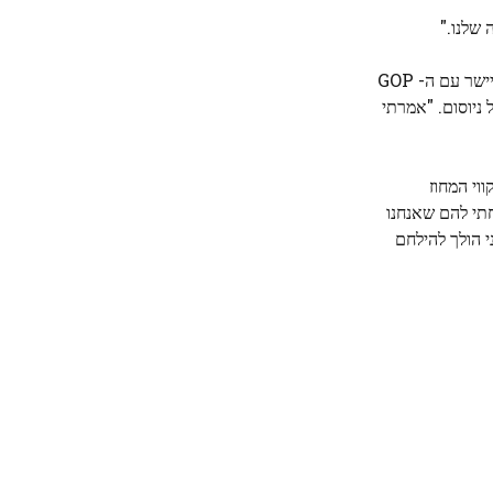
שוורצנגר אומר שהוא לא יתיישר עם ה- GOP
ניוסום. "אמרתי
וי המחוז
חתי להם שאנחנו
 הולך להילחם