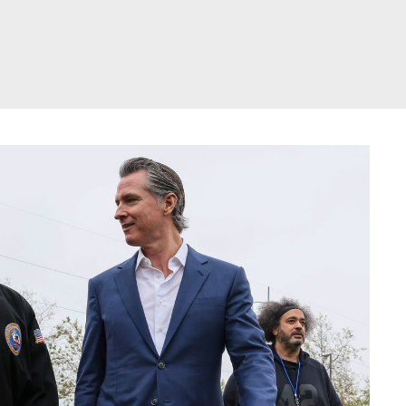
דלג
תוכן