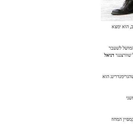
יעליב, הוא ימצא
המושל לשעבר
דניאל
מין שהגרימנדרינג הוא
שני
מפיין המחוז