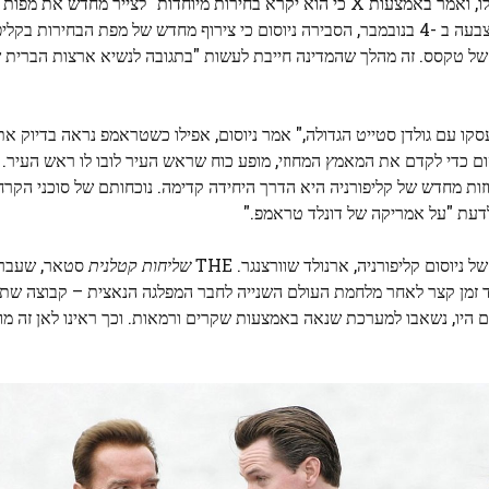
בתגובה, ניוסום הודיע היום (חמישי) את הצעת המחוז מחדש שלו, ואמר באמצעות X כי הוא יקרא בחירות מיוחדות "לצייר
ולהגן על ייצוג הוגן." במסיבת עיתונאים ביום חמישי לקידום ההצבעה ב -4 בנובמבר, הסבירה ניוסום כי צירוף מחדש של מפת הב
 של טקסס. זה מהלך שהמדינה חייבת לעשות "בתגובה לנשיא ארצות הברית ש
ו עם גולדן סטייט הגדולה," אמר ניוסום, אפילו כשטראמפ נראה בדיוק את 
סום כדי לקדם את המאמץ המחוזי, מופע כוח שראש העיר לובו לו ראש העיר.
זות מחדש של קליפורניה היא הדרך היחידה קדימה. נוכחותם של סוכני הקרח 
לדעת "על אמריקה של דונלד טראמפ."
וסום קליפורניה, ארנולד שוורצנגר. THE
שליחות קטלנית
סטאר, שעבר ת
סום החל מה -17 בנובמבר 2003, ל -3 בינואר 2011, נולד זמן קצר לאחר מלחמת העולם השנייה לחבר המפלגה הנאצית –
ים היו, נשאבו למערכת שנאה באמצעות שקרים ורמאות. וכך ראינו לאן זה מוב