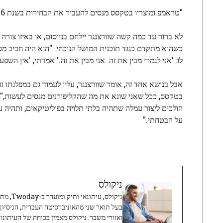
"טראמפ ומוצריו בטקסס מנסים להעביר את הבחירות בשנת 2026 לפני שאדם יחיד הצביע", המשיך פו. "זו שריפת חמש אזעקה לדמוקרטיה שלנו."
לא ברור עד כמה קשה שוורצנגר יילחם בניוסום, או באיזו צור
כשהוא מתקדם כנגד תוכנית המושל הנוכחי. "הוא היה חביב מספ
לו: 'אני לגמרי מבין את זה. אני מבין את זה.' אמרתי, 'אין השפ
אבל בנושא אחד זה, אומר שוורצנגר, עליו לעמוד גם במפלגתו וג
בטקסס, ככל שאני שונא את מה שהקליפורנים מנסים לעשות," ה
הולכים ליצור עמלה שתהיה בלתי תלויה בפוליטיקאים, ותהיה 
על הבטחתי."
ניקולס
ניקולס, 
בעל תואר שני מהאוניברסיטה העברית, הניסיון
ואזורי משבר. ניקולס מאמין בכוחה של העיתונו