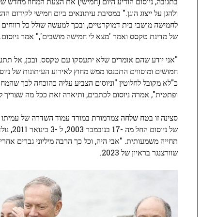
לחמישה מושבי בית דמוקרטיים, ובכך למעשה שולל כל רווחים
של מדינת טקסס ואמר 'מצא לי חמישה מושבים'," אמר ניוסום.
"אני יודע שהם אומרים שלא יתעסקו עם טקסס. ובכן, אל תתעסק
חמושים ומוסווים התכנסו ממש מחוץ לאירוע העיתונות של ניו
כ"לא מקובל לחלוטין "וניוסום הצביע עליה כהוכחה לכך שהמחו
ופתטית", אמרה ניוסום לכתבים, ותיארה זאת ככל מה שצריך 
סצינה זו בטח שלחה צמרמורת במורד עמוד השדרה של עמיתו של ני
של ניו
תחייה משמעותית. "אבי היה, וכל כך הרבה מיליוני גברים אחר
שוורצנגר בראיון של 2023.