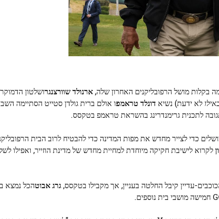
מה בקלות מושל הרפובליקנים האחרון שלה,
ארנולד שוורצנגר
ושלטון הדמוקרט
אילו
לא ידעת) נשיא
דונלד טראמפ
ו אולם ברית גולדן סטייט הסתיימה השבו
חודשים הצוות של טראמפ משדל את מחוקקי ה- GOP ומושלים כדי לצייר מחדש את מפות המדינה כדי להבטיח לרוב הבית הרפו
ן
לקרוא לישיבת חקיקה מיוחדת למחיית מחדש של מדינת הוזייר, ואפילו לשל
וכבים-עדיין קיבל החלטה בעניין, אך מקבילו בטקסס,
גרג אבוט
הכל נמצא בת