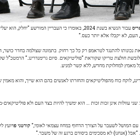
ריס
עבור הנשיא בשנת 2024, באומרו כי העבריין המורשע "יחלק, הוא 
 העם, לא יקבלו אלא יותר כעס."
 את נכונותו להתנגד לטראמפ רק כל כך רחוק. בתמונה שצולמה בחדר כושר, 
ל מאמץ למחלוקת מחדש, ללא קשר למניע.
של 20 שנה של נאבק בגרימנדרינג, לוקח כוח מהפוליטיקאים והחזרתו לאנשים בהם הוא שייך, והוא מא
 שני עוולות אינן זכות זכות … הוא ימשיך להיות בצד העם ולא פוליטיקאים-מ
 עם המושל לשעבר על הצורך הדחוף במחוז עצמאי לאומי,"
קורטני פו
יועץ לק
אבל (אנחנו) לא מסכימים ביסודם ברגע זה של משבר."