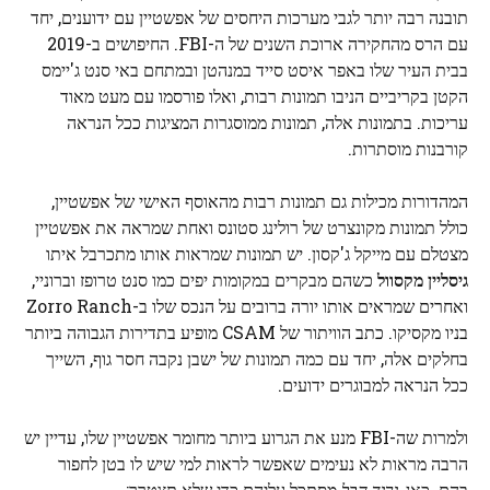
תובנה רבה יותר לגבי מערכות היחסים של אפשטיין עם ידוענים, יחד
עם הרס מהחקירה ארוכת השנים של ה-FBI. החיפושים ב-2019
בבית העיר שלו באפר איסט סייד במנהטן ובמתחם באי סנט ג'יימס
הקטן בקריביים הניבו תמונות רבות, ואלו פורסמו עם מעט מאוד
עריכות. בתמונות אלה, תמונות ממוסגרות המציגות ככל הנראה
קורבנות מוסתרות.
המהדורות מכילות גם תמונות רבות מהאוסף האישי של אפשטיין,
כולל תמונות מקונצרט של רולינג סטונס ואחת שמראה את אפשטיין
מצטלם עם מייקל ג'קסון. יש תמונות שמראות אותו מתכרבל איתו
גיסליין מקסוול
כשהם מבקרים במקומות יפים כמו סנט טרופז וברוניי,
ואחרים שמראים אותו יורה ברובים על הנכס שלו ב-Zorro Ranch
בניו מקסיקו. כתב הוויתור של CSAM מופיע בתדירות הגבוהה ביותר
בחלקים אלה, יחד עם כמה תמונות של ישבן נקבה חסר גוף, השייך
ככל הנראה למבוגרים ידועים.
ולמרות שה-FBI מנע את הגרוע ביותר מחומר אפשטיין שלו, עדיין יש
הרבה מראות לא נעימים שאפשר לראות למי שיש לו בטן לחפור
בהם. כָּאן,
יריד הבל
מסתכל עליהם כדי שלא תצטרך: