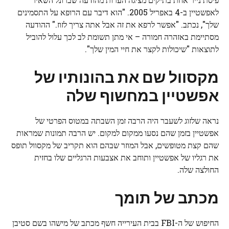
לאפשטיין ב-4 באפריל 2005. "הוא דיבר עם הרופא על התסמינים
שלך", נכתב. "אפשר לרפא את זה אבל אתה צריך לזוז." ההודעה
מסתיימת באזהרה חמורה – אי מתן תשומת לב לכך עלול להוביל
לתוצאות "שיכולות לקצר את חיי המין שלך".
מקסוול שם את בהונותיו של
אפשטיין במחשוף שלה
נראה שלזוג לשעבר היה הרבה זמן השבתה במטוס הפרטי של
אפשטיין בזמן שהם נסעו ממקום למקום. יש הרבה תמונות שמראות
שהם קצת מטופשים, אבל המוזר שבהם הוא תקריב של מקסוול תופס
את רגליו של אפשטיין ותוחב את אצבעות הרגליים שלו בחזית
החולצה שלה.
מכתב של תומך
החיפוש של ה-FBI בבית העירייה חשף מכתב של מישהו בשם סטיבן