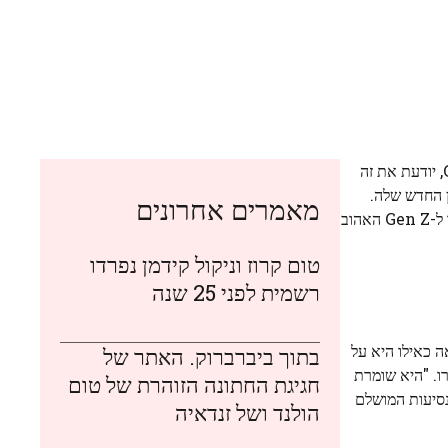
שרק הצטלמה עם אמה ל-GAP, יודעת את זה
ן החדש שלה.
מאמרים אחרונים
"כשהייתי קטן, תמיד הייתי לבוש בגאפ קידס, ואהבתי בגדים מאז שהייתי בגיל הזה". מרטין הוא גם הדימוי של Self-Portrait, מותג שהפך ל-Gen Z האהוב
טום קרוז וניקול קידמן נפרדו
רשמית לפני 25 שנה
 כאילו היא על
בתוך ביברברוק. האתר של
ו. "היא שומרת
חגיגת החתונה הזוהרת של טום
נסיעות המושלם
הולנד ושל זנדאיה