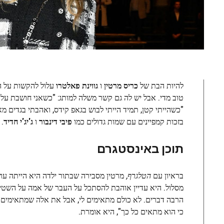
להיות הבת של
כריס מרטין
ו
גווינת פאלטרו
עלול להקשות על ה
טוב מדי. אבל יש לה גם קשר משלה למותג: "כשאני חושבת על
בזכות קמפיינים עם שמות גדולים כמו
פיבי דינבור
ו
ג'יג'י חדיד
.
תוכן באינסטגרם
בראיון עם
הטלגרף,
מרטין מסבירה שבתור ילדה היא הייתה עוש
מסלול. היא עדיין אוהבת להסתכל על העבר של אמה על השטיח
הרבה דברים. לא כולם מתאימים לי, אבל את אלה שמתאימים לי,
כי הוא מתאים כל כך", היא אומרת.