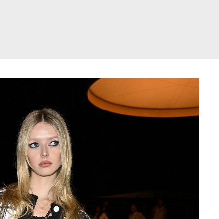
דלג
תוכן