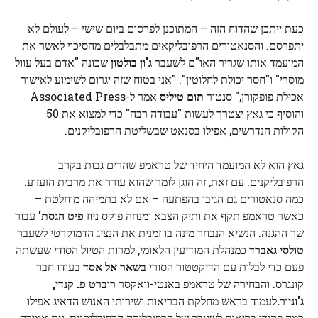
כעת ייתכן שהדוח הזה – המתוכנן לפרסום ביום שישי – לעולם לא
יתפרסם. והסנאטורים הרפובליקאים מתבלבלים מהסיכוי לאשר את
המועמד אותו שגריר האו"ם לשעבר
ג'ון בולטון
שכונה "אדם בעל עוול
מוסרי" ו"חסר יכולת לחלוטין". "אני בטוח שזה יגרום לשימוע לאישור
אכילת פופקורן," סנטור
תום טיליס
אמר ל-Associated Press
והוסיף כי גאץ יצטרך לעשות "עבודה רבה" כדי למצוא את 50
הקולות הנדרשים, אפילו בסנאט שבשליטת הרפובליקנים.
גאץ הוא לא המועמד היחיד של טראמפ שהרים גבות בקרב
הרפובליקנים. עם זאת, זה הוגן לומר שהוא עורר את מרבית הזעזוע.
כמה סנאטורים גם הגיבו בהפתעה – אם לא בתמיהה מוחלטת –
כאשר טראמפ תקף את ותיק הצבא ומנחה פוקס ניוז
פיט הגסת'
עבור
שר ההגנה. הנשיא הנבחר מינה בו זמנית את הנציג הדמוקרטי לשעבר
טולסי גאברד
כמנהלת המודיעין הלאומי, למרות הטיול הסודי שעשתה
פעם כדי לבלות עם הדיקטטור הסורי
בשאר אל אסד
בעודו חבר
קונגרס. והבחירה של טראמפ באנטי-וואקסר
רוברט פ. קנדי,
ג'וניור.
לעמוד בראש מחלקת הבריאות ושירותי האנוש הדאיג אפילו
כמה פקידי בריאות לשעבר של הרפובליקה הרפובליקנית, עם אמירה