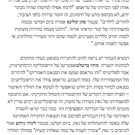
אחת לפני הכרזתו של טראמפ: "לרמוז אפילו למישהו שהיה מבקר
ידוע, לא מבוסס-מדע של חיסונים, זה חוסר שירות כלפי הציבור,
להורים, לילדים". סֵנָטוֹר
סוזן קולינס
אמרה ביום חמישי שכמה
מהצהרותיו של קנדי ​​הדאיגו אותה. "הלכנו מכמה בחירות מוצקות
לכמה תווים כלליים מעניינים, לכמה שהם יותר מעוררי מחלוקת, אי
אפשר לאמת אותם."
הנשיא הנבחר
יש
נראה להוט להתגרות בסנאט בעודו מתקדם
לכהונתו השנייה.
מתיו ברטלט
אסטרטג של הרפובליקה הדמוקרטית,
אמר לפוליטיקו "זהו טראמפ שמעז את הסנאט האמריקני" להתריס
מול המועמדויות שלו. בסוף השבוע, טראמפ עודד את הרפובליקנים
בסנאט לבחור מנהיג רוב חדש שיאפשר לו לעקוף את תהליך האישור
– הפרה חסרת תקדים של ההיסטוריה והנוהל החקיקתי. אם התגובה
למועמדותו של גאץ מעידה על משהו, זה שרפובליקנים רבים עדיין לא
מוכנים לוותר על הבדיקה הספציפית הזו. כמה כבר קראו לוועדת
האתיקה של בית הנבחרים לפרסם את תוצאות החקירה האחרונה
שלה באשר להתנהלותו של גאץ. ביום חמישי, סנטור
לינדזי גרהם
אמר
לכתבים כי גאץ "יצטרך לענות על כמה שאלות קשות" במהלך תהליך