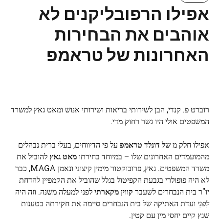
אפילו הרפובליקנים לא
אוהבים את הבחירות
האחרונות של טראמפ
רוברט פ. קנדי, הבן לשירותי בריאות ושירותי אנוש ומאט גאץ למשרד
המשפטים אולי היו גשר רחוק מדי.
אפילו חלק מ
של דונלד טראמפ
על פי הדיווחים, בעלי ברית נבהלים
מהמועמדים האחרונים שלו – במיוחד בחירתו
מאט גאץ
להוביל את
משרד המשפטים. גאץ, פרובוקטור מימין קיצוני ונאמן MAGA, כבר
לא היה פופולרי בגבעת הקפיטול בגלל שהוביל את הקמפיין להדחת
יו"ר בית הנבחרים לשעבר
קווין מקארתי
לפני למעלה משנה. וזה היה
לִפנֵי
ועדת האתיקה של בית הנבחרים סיימה את חקירתה בטענות
שגץ קיים יחסי מין עם קטין.