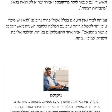
האישור. וגם סנטור
ליסה מורקובסקי
אמרה שהיא לא רואה בגאץ
"מועמדות רצינית".
עמיתיו לבית גאץ היו, אם בכלל, אפילו פחות נדיבים: "לגאץ יש סיכוי
טוב יותר לאכול ארוחת ערב עם המלכה אליזבת השנייה מאשר לקבל
אישור מהסנאט", אמר אחד הרפובליקנים באוהיו. המלכה אליזבת
השנייה, כמובן… מתה.
ניקולס
ניקולס, עיתונאי ותיק ומוערך ב-Twoday, מתמחה בזכויות אדם
ומדיניות בינלאומית. בעל תואר שני מהאוניברסיטה העברית, הניסיון
הרב שלו כולל דיווחים משטחים קרביים ואזורי משבר. ניקולס מאמין