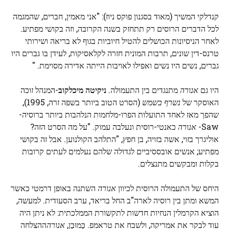
קנדלקי המשיך (מאוד בסגנון פוקס ניוז): "אני מאמין, חברים, שהמגמה
לכל הדברים הרוסים רק תתחזק בשנה הקרובה, וזה בקושי מפתיע.
לאחר הניסיונות הכושלים להטיל חיוביות בגוף לא בריאה ושירותי
טרנס-דין שונים, תרבות המונית חזרה לקלאסיקות, לעידן בו גברים היו
גברים, נשים היו נשים ואפילו לאויבות הייתה אדירה מסוימת. "
היו גם
אנורה
מתנגדים בין התעמולה.
ניקיטה מיכלקוב
-המנהל זוכה
האוסקר של
נשרף בשמש
(הסרט הטוב ביותר בשפה זרה, 1995),
שהפך מאז לאחד התועלות הפרו-מלחמות הנלהבות ביותר ברוסיה-
Saw-
אנורה
כאנטי-רוסית ונעלבה עמוק. "על מה הסרט הזה?
אוליגרך בזוי, אשה בזויה, בן חפץ, "התלהב הקולנוען. אבל זה בקושי
מפתיע; אנשים אובססיביים לגדולה שלהם נעלמים לעתים קרובות
בקלות ומבקשים מתנצלים.
היחס של התעמולה הרוסית לכיוון
אנורה
השתנה באופן דרמטי כאשר
המשא ומתן בין רוסיה לארה"ב החל בריאד, ערב הסעודית. למעשה,
הוציא הקרמלין הנחיות חדשות לתקשורת הממלכתית: לא ניתן היה
עוד לבקר את אמריקה, ולשבח את טראמפ. כַּמוּבָן,
אנורה
ההצלחה