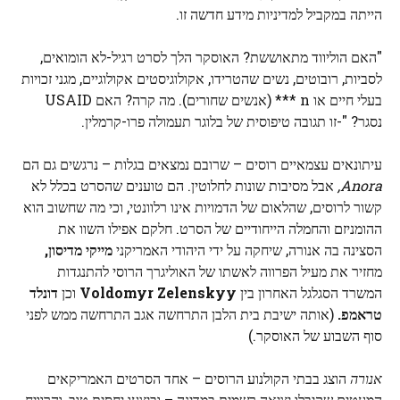
הייתה במקביל למדיניות מידע חדשה זו.
"האם הוליווד מתאוששת? האוסקר הלך לסרט רגיל-לא הומואים,
לסביות, רובוטים, נשים שהטרידו, אקולוגיסטים אקולוגיים, מגני זכויות
בעלי חיים או n *** (אנשים שחורים). מה קרה? האם USAID
נסגר? "-זו תגובה טיפוסית של בלוגר תעמולה פרו-קרמלין.
עיתונאים עצמאיים רוסים – שרובם נמצאים בגלות – נרגשים גם הם
Anora,
אבל מסיבות שונות לחלוטין. הם טוענים שהסרט בכלל לא
קשור לרוסים, שהלאום של הדמויות אינו רלוונטי, וכי מה שחשוב הוא
ההומניזם והחמלה הייחודיים של הסרט. חלקם אפילו השוו את
הסצינה בה אנורה, שיחקה על ידי היהודי האמריקני
מייקי מדיסון,
מחזיר את מעיל הפרווה לאשתו של האוליגרך הרוסי להתנגדות
המשרד הסגלגל האחרון בין
Voldomyr Zelenskyy
וכן
דונלד
טראמפ.
(אותה ישיבת בית הלבן התרחשה אגב התרחשה ממש לפני
סוף השבוע של האוסקר.)
אנורה
הוצג בבתי הקולנוע הרוסים – אחד הסרטים האמריקאים
המעטים שקיבלו יציאה רשמית במדינה – וביצעו יחסית טוב, והרוויח