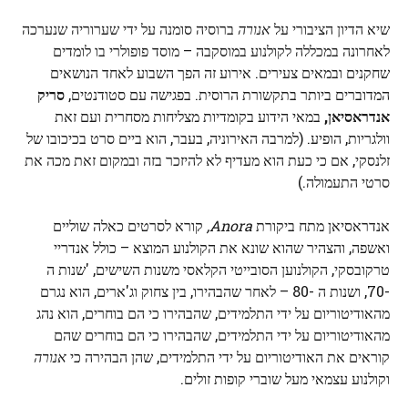
שיא הדיון הציבורי על
אנורה
ברוסיה סומנה על ידי שערוריה שנערכה
לאחרונה במכללה לקולנוע במוסקבה – מוסד פופולרי בו לומדים
שחקנים ובמאים צעירים. אירוע זה הפך השבוע לאחד הנושאים
המדוברים ביותר בתקשורת הרוסית. בפגישה עם סטודנטים,
סריק
אנדראסיאן,
במאי הידוע בקומדיות מצליחות מסחרית ועם זאת
וולגריות, הופיע. (למרבה האירוניה, בעבר, הוא ביים סרט בכיכובו של
זלנסקי, אם כי כעת הוא מעדיף לא להיזכר בזה ובמקום זאת מכה את
סרטי התעמולה.)
אנדראסיאן מתח ביקורת
Anora,
קורא לסרטים כאלה שוליים
ואשפה, והצהיר שהוא שונא את הקולנוע המוצא – כולל אנדריי
טרקובסקי, הקולנוען הסובייטי הקלאסי משנות השישים, 'שנות ה
-70, ושנות ה -80 – לאחר שהבהירו, בין צחוק וג'ארים, הוא נגרם
מהאודיטוריום על ידי התלמידים, שהבהירו כי הם בוחרים, הוא נהג
מהאודיטוריום על ידי התלמידים, שהבהירו כי הם בוחרים שהם
קוראים את האודיטוריום על ידי התלמידים, שהן הבהירה כי
אנורה
וקולנוע עצמאי מעל שוברי קופות זולים.