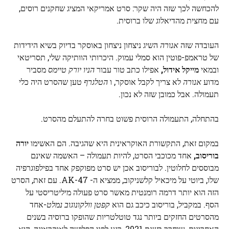
להכחשה לכך שזה היה שקר: סרט אמריקאי המציג שחקנים רוסים,
עם מחצית מהדיאלוג שלו ברוסית.
העובדה שזה
אנורה
השיג ניצחון ניצחון באוסקר בדיוק בשיא הידידות
של טראמפ-פוטין הוא סמלי עמוק. היכרותי הוותיקה שלי, תסריטאי
ובמאי
מייקל אידול,
אפילו כתב טור עבור
הניו יורק טיימס
מסביר
מדוע
אנורה
לא צריך לקבל אוסקר, ו
הטלגרף
טען שהסרט היה כלי
תעמולה. אבל כמובן שזה לא נכון.
בהתחלה, התעמולה הרוסית פשוט בחרה להתעלם מהסרט.
במקום זאת, התקשורת האוקראינית היא שהגיבה. הם האשימו
יורה
בוריסוב,
אחד מכוכבי הסרט, להיות תעמולה – האשמה שאינם
מבוססים לחלוטין. לבוריסוב אכן יש סרט מפוקפק אחד בפילפוגרפיה
שלו, ביוטי על מיכאיל קלשניקוב, ממציא ה- AK-47. עם זאת, הסרט
הזה הוא יותר דרמה רומנטית מאשר סרט פעולה מיליטריסטי על
הסף. במקביל, בוריסוב כיכב גם הוא
קפטן וולקונוגוב נמלט
-אחד
מהסרטים החזקים ביותר נגד טוטלטריות שהופקו ברוסיה בשנים
האחרונות. שוחרר בשנת 2021, רגע לפני הפלישה לאוקראינה, הוא