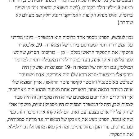
כמעט 3 מיליון דולר בקופות. (לשם השוואה,
החומר
גייס פי שניים
ברוסיה, ואילו מנהיג הקופות האמריקני
דיונה: חלק שני
מעולם לא
שוחרר.)
נכון לעכשיו, הסרט מספר אחד ברוסיה הוא
המשורר
– ביוטי מודרני
על המשורר הרוסי המפורסם ביותר של המאה ה -19, אלכסנדר
פושקין. את התפקיד הראשי מגלם – כן – בוריסוב. הסרט, שהוגש
לפני פלישת אוקראינה, נועד במקור להיות מקבילה רוסית למחזמר
המילטון,
עם דמויות של המאה ה -19 המפוצצות. פושקין היה
בירקיאלי במציאות-סבא רבא שלו היה אפריקני, אדם משועבד
שנרכש באיסטנבול והוכשר לקיסר פיטר הראשון. ארץ המוצא שלו
אינה בטוחה במאה אחוז; תיאוריה אחת מציעה שהוא היה מאתיופיה,
אך החוקרים האחרונים מאמינים שהוא היה מקמרון. זה היה סביר
לצפות שכן, היה לו
המשורר
המפיקים היו מספיק נועזים, פושקין אולי
שיחק על ידי אדם בצבע. עם זאת, הם לא לקחו את הסיכון הזה. כפי
שהוא עומד, הסרט מציג את מאבקו של המשורר נגד מדינה סמכותית,
עם בוריסוב, עור הוגן וכחול עיניים, ומרחיק פאה מתולתלת כדי למלא
את התפקיד.