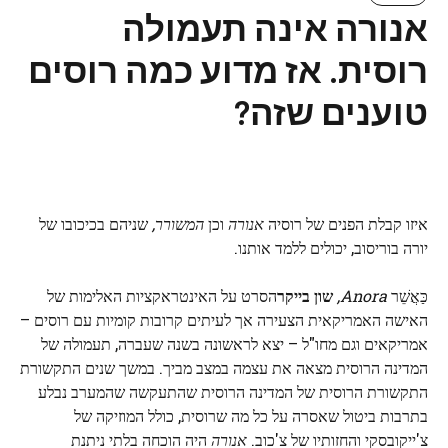
אנורה אינה תעמולה
רוסית. אז מדוע כמה רוסים
טוענים שזה?
איזו קבלת הפנים של רוסיה
אנורה
וכן
המשורר,
שניהם בכיכובו של
יורה בוריסוב, יכולים ללמד אותנו.
כַּאֲשֵׁר
Anora,
שון בייקר
הסרט על האינטראקציות האלימות של
האישה האמריקאית הצעירה אך לעיתים קרובות קומיות עם רוסים –
אמריקאים וגם מחו"ל – יצא לראשונה בשנה שעברה, תעמולה של
המדינה הרוסית מצאה את עצמה במצב מביך. במשך שנים התקשורת
התקשורת הרוסית של המדינה הרוסית שהתעקשה שהמערב נבלע
בתרבות ביטול שאסרה על כל מה שרוסית, כולל המוזיקה של
צ'ייקובסקי והחזותיו של צ'כוב.
אנורה
היה הוכחה בלתי ניתנת