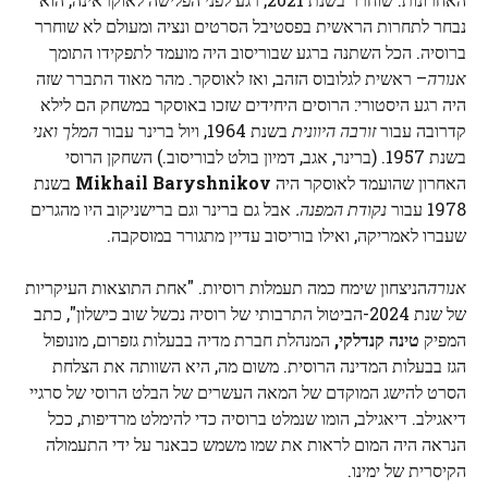
נבחר לתחרות הראשית בפסטיבל הסרטים ונציה ומעולם לא שוחרר
ברוסיה. הכל השתנה ברגע שבוריסוב היה מועמד לתפקידו התומך
אנורה
– ראשית לגלובוס הזהב, ואז לאוסקר. מהר מאוד התברר שזה
היה רגע היסטורי: הרוסים היחידים שזכו באוסקר במשחק הם לילא
קדרובה עבור
זורבה היוונית
בשנת 1964, ויול ברינר עבור
המלך ואני
בשנת 1957. (ברינר, אגב, דמיון בולט לבוריסוב.) השחקן הרוסי
האחרון שהועמד לאוסקר היה
Mikhail Baryshnikov
בשנת
1978 עבור
נקודת המפנה.
אבל גם ברינר וגם ברישניקוב היו מהגרים
שעברו לאמריקה, ואילו בוריסוב עדיין מתגורר במוסקבה.
אנורה
הניצחון שימח כמה תעמלות רוסיות. "אחת התוצאות העיקריות
של שנת 2024-הביטול התרבותי של רוסיה נכשל שוב כישלון", כתב
המפיק
טינה קנדלקי,
המנהלת חברת מדיה בבעלות גזפרום, מונופול
הגז בבעלות המדינה הרוסית. משום מה, היא השוותה את הצלחת
הסרט להישג המוקדם של המאה העשרים של הבלט הרוסי של סרגיי
דיאגילב. דיאגילב, הומו שנמלט ברוסיה כדי להימלט מרדיפות, ככל
הנראה היה המום לראות את שמו משמש כבאנר על ידי התעמולה
הקיסרית של ימינו.